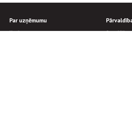
Par uzņēmumu
Pārvaldīb
Uzņēmums
Stratēģija u
Valde un padome
Politikas un
Dalībnieka sapulces
Trauksmes c
Apbalvojumi
Korupcijas 
Finanšu rezultāti
Tiesiskais 
8900
Informācijas
tālrunis:
Avārijas dienesta diennakts