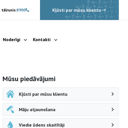
Kļūsti par mūsu klientu
 tālrunis:
8900
Noderīgi
Kontakti
rādīt apakšizvēlni
Parādīt apakšizvēlni
Parādīt apakšizvēlni
Sāna navigācija
Mūsu piedāvājumi
Kļūsti par mūsu klientu
Māju atjaunošana
Viedie ūdens skaitītāji