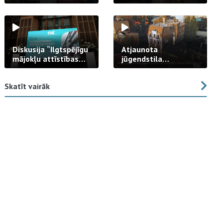
strādā praksē
Diskusija “Ilgtspējīgu
Atjaunota
mājokļu attīstības
jūgendstila
izaicinājums”
arhitektūras pērles
fasāde Tallinas ielā
Skatīt vairāk
23