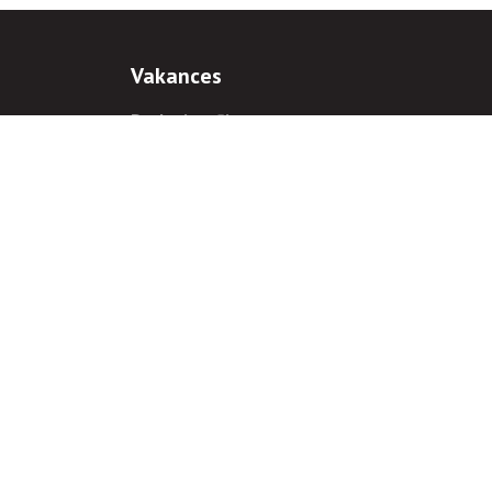
Vakances
Darba iespējas
Prakses iespējas
antiem
 gadījumā hipersaite uz
www.rnparvaldnieks.lv
ir obligāta.