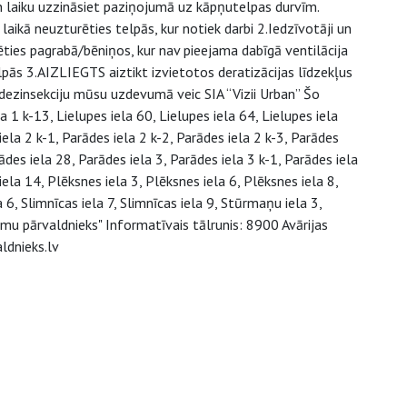
 un laiku uzzināsiet paziņojumā uz kāpņutelpas durvīm.
ikā neuzturēties telpās, kur notiek darbi 2.Iedzīvotāji un
ēties pagrabā/bēniņos, kur nav pieejama dabīgā ventilācija
pās 3.AIZLIEGTS aiztikt izvietotos deratizācijas līdzekļus
dezinsekciju mūsu uzdevumā veic SIA “Vizii Urban” Šo
 1 k-13, Lielupes iela 60, Lielupes iela 64, Lielupes iela
iela 2 k-1, Parādes iela 2 k-2, Parādes iela 2 k-3, Parādes
ādes iela 28, Parādes iela 3, Parādes iela 3 k-1, Parādes iela
iela 14, Plēksnes iela 3, Plēksnes iela 6, Plēksnes iela 8,
la 6, Slimnīcas iela 7, Slimnīcas iela 9, Stūrmaņu iela 3,
namu pārvaldnieks" Informatīvais tālrunis: 8900 Avārijas
ldnieks.lv