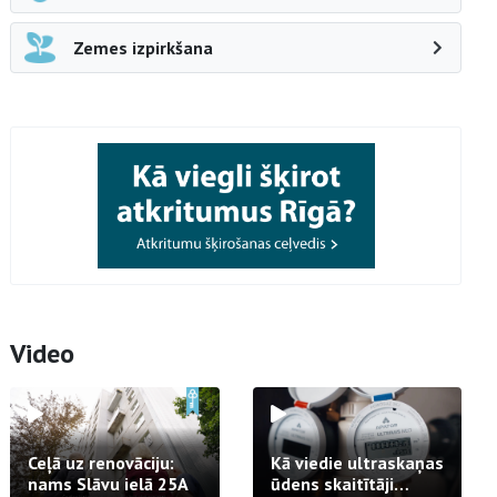
Zemes izpirkšana
Video
Ceļā uz renovāciju:
Kā viedie ultraskaņas
nams Slāvu ielā 25A
ūdens skaitītāji