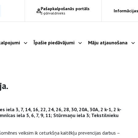
Pašapkalpošanās portāls
Informācijas
E-pārvaldnieks
alpojumi
Īpašie piedāvājumi
Māju atjaunošana
Parādīt apakšizvēlni
Parādīt apakšizvēlni
Pa
ja.
 iela 3, 7, 14, 16, 22, 24, 26, 28, 30, 20A, 30A, 2 k-1, 2 k-
Slimnīcas iela 5, 6, 7, 9, 11; Stūrmaņu iela 3; Tekstilnieku
šomēnes veiksim ik ceturkšņa kaitēkļu prevencijas darbus –