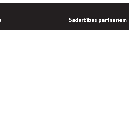
a
Sadarbības partneriem
n mērķi
Iepirkumi
 kārtības
Izsoles
ēlējiem
Zemes īpašniekiem
novēršana
Elektronisko sakaru komers
regulējums
Norēķinu informācija
Informācijas un/vai rakstu pārpublicēšanas
Piekļūstamība