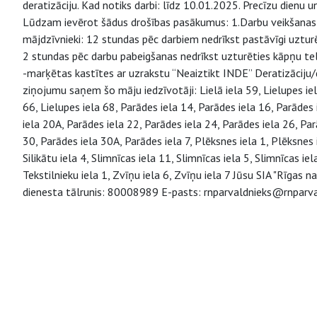
deratizāciju. Kad notiks darbi: līdz 10.01.2025. Precīzu dienu
Lūdzam ievērot šādus drošības pasākumus: 1.Darbu veikšanas la
mājdzīvnieki: 12 stundas pēc darbiem nedrīkst pastāvīgi uztur
2 stundas pēc darbu pabeigšanas nedrīkst uzturēties kāpņu tel
-marķētas kastītes ar uzrakstu “Neaiztikt INDE” Deratizāciju/
ziņojumu saņem šo māju iedzīvotāji: Lielā iela 59, Lielupes iela
66, Lielupes iela 68, Parādes iela 14, Parādes iela 16, Parādes 
iela 20A, Parādes iela 22, Parādes iela 24, Parādes iela 26, Par
30, Parādes iela 30A, Parādes iela 7, Plēksnes iela 1, Plēksnes 
Silikātu iela 4, Slimnīcas iela 11, Slimnīcas iela 5, Slimnīcas ie
Tekstilnieku iela 1, Zvīņu iela 6, Zvīņu iela 7 Jūsu SIA "Rīgas 
dienesta tālrunis: 80008989 E-pasts: rnparvaldnieks@rnparva