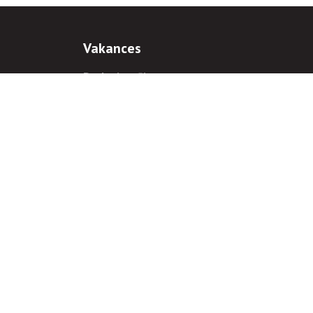
Vakances
Darba iespējas
Prakses iespējas
antiem
 gadījumā hipersaite uz
www.rnparvaldnieks.lv
ir obligāta.