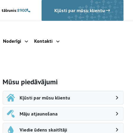
Kļūsti par mūsu klientu
 tālrunis:
8900
Noderīgi
Kontakti
rādīt apakšizvēlni
Parādīt apakšizvēlni
Parādīt apakšizvēlni
Sāna navigācija
Mūsu piedāvājumi
Kļūsti par mūsu klientu
Māju atjaunošana
Viedie ūdens skaitītāji