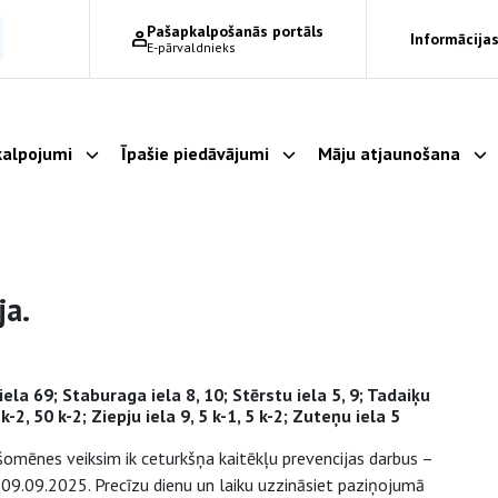
Pašapkalpošanās portāls
Informācijas
E-pārvaldnieks
alpojumi
Īpašie piedāvājumi
Māju atjaunošana
Parādīt apakšizvēlni
Parādīt apakšizvēlni
Pa
ja.
iela 69; Staburaga iela 8, 10; Stērstu iela 5, 9; Tadaiķu
 8 k-2, 50 k-2; Ziepju iela 9, 5 k-1, 5 k-2; Zuteņu iela 5
šomēnes veiksim ik ceturkšņa kaitēkļu prevencijas darbus –
z 09.09.2025. Precīzu dienu un laiku uzzināsiet paziņojumā