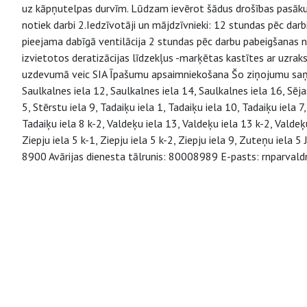
uz kāpņutelpas durvīm. Lūdzam ievērot šādus drošības pasākum
notiek darbi 2.Iedzīvotāji un mājdzīvnieki: 12 stundas pēc dar
pieejama dabīgā ventilācija 2 stundas pēc darbu pabeigšanas 
izvietotos deratizācijas līdzekļus -marķētas kastītes ar uzrak
uzdevumā veic SIA Īpašumu apsaimniekošana Šo ziņojumu saņem
Saulkalnes iela 12, Saulkalnes iela 14, Saulkalnes iela 16, Sēja
5, Stērstu iela 9, Tadaiķu iela 1, Tadaiķu iela 10, Tadaiķu iela 7,
Tadaiķu iela 8 k-2, Valdeķu iela 13, Valdeķu iela 13 k-2, Valdeķu
Ziepju iela 5 k-1, Ziepju iela 5 k-2, Ziepju iela 9, Zuteņu iela 
8900 Avārijas dienesta tālrunis: 80008989 E-pasts: rnparvald