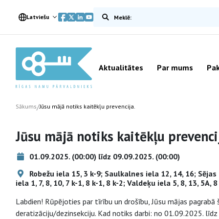
Meklēt vietnē
Latviešu
Aktualitātes
Par mums
Pak
/
Sākums
Jūsu mājā notiks kaitēkļu prevencija.
Jūsu mājā notiks kaitēkļu prevenci
01.09.2025. (00:00) līdz 09.09.2025. (00:00)
Robežu iela 15, 3 k-9; Saulkalnes iela 12, 14, 16; Sējas 
iela 1, 7, 8, 10, 7 k-1, 8 k-1, 8 k-2; Valdeķu iela 5, 8, 13, 5A,
Labdien! Rūpējoties par tīrību un drošību, Jūsu mājas pagrabā 
deratizāciju/dezinsekciju. Kad notiks darbi: no 01.09.2025. līd