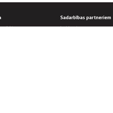
a
Sadarbības partneriem
n mērķi
Iepirkumi
 kārtības
Izsoles
ēlējiem
Zemes īpašniekiem
novēršana
Elektronisko sakaru komers
regulējums
Norēķinu informācija
Informācijas un/vai rakstu pārpublicēšanas
Piekļūstamība