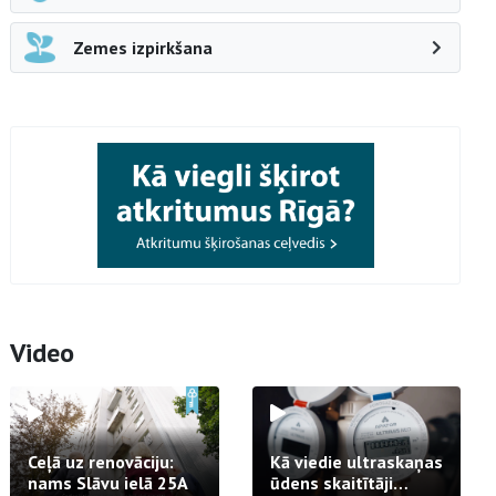
Zemes izpirkšana
Video
Ceļā uz renovāciju:
Kā viedie ultraskaņas
nams Slāvu ielā 25A
ūdens skaitītāji