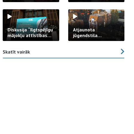
strādā praksē
Diskusija “Ilgtspējīgu
Atjaunota
mājokļu attīstības
jūgendstila
izaicinājums”
arhitektūras pērles
fasāde Tallinas ielā
Skatīt vairāk
23