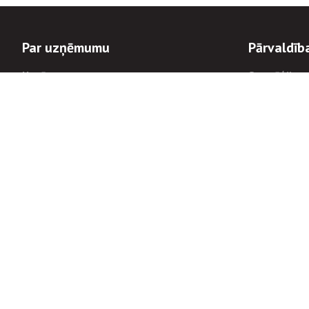
Par uzņēmumu
Pārvaldīb
Uzņēmums
Stratēģija u
Valde un padome
Politikas un
Dalībnieka sapulces
Trauksmes c
Apbalvojumi
Korupcijas 
Finanšu rezultāti
Tiesiskais 
8900
Informācijas
tālrunis:
Avārijas dienesta diennakts