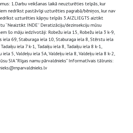
us: 1.Darbu veikšanas laikā neuzturēties telpās, kur
biem nedrīkst pastāvīgi uzturēties pagrabā/bēniņos, kur nav
nedrīkst uzturēties kāpņu telpās 3.AIZLIEGTS aiztikt
stu “Neaiztikt INDE” Deratizāciju/dezinsekciju mūsu
 šo māju iedzīvotāji: Robežu iela 15, Robežu iela 3 k-9,
s iela 69, Staburaga iela 10, Staburaga iela 8, Stērstu iela
 Tadaiķu iela 7 k-1, Tadaiķu iela 8, Tadaiķu iela 8 k-1,
 iela 5, Valdeķu iela 5A, Valdeķu iela 8, Valdeķu iela 8 k-2,
5 Jūsu SIA "Rīgas namu pārvaldnieks" Informatīvais tālrunis:
nieks@rnparvaldnieks.lv