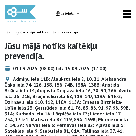
Latviešu
/
Sākums
Jūsu mājā notiks kaitēkļu prevencija.
Jūsu mājā notiks kaitēkļu
prevencija.
01.09.2025. (08:00) līdz 19.09.2025. (17:00)
Ādmiņu iela 11B; Alauksta iela 2, 10, 21; Aleksandra
Čaka iela 74, 126, 138, 156, 74B, 138A, 138B; Aristida
Briāna iela 14; Augusta Deglava iela 16, 28, 30, 26A; Avotu
iela 35, 21B; Bruņinieku iela 68, 119, 147, 119A, 64 k-2;
Dzirnavu iela 110, 112, 110A, 115A; Ernesta Birznieka-
Upīša iela 23; Ģertrūdes iela 61, 76, 83, 86, 91, 97, 98, 59B,
91A; Kurbada iela 1A; Lāčplēša iela 73; Lienes iela 17,
25A, 17 k-1; Matīsa iela 87, 119, 89A, 139B; Mūrnieku iela
2, 14, 2A; Narvas iela 6; Pērnavas iela 82; Pļavas iela 5;
Satekles iela 9; Stabu iela 81, 81A; Tallinas iela 37, 41,