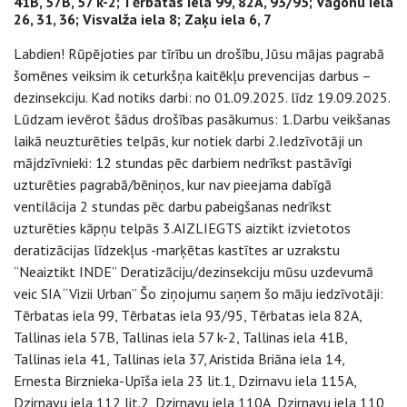
41B, 57B, 57 k-2; Tērbatas iela 99, 82A, 93/95; Vagonu iela
26, 31, 36; Visvalža iela 8; Zaķu iela 6, 7
Labdien! Rūpējoties par tīrību un drošību, Jūsu mājas pagrabā
šomēnes veiksim ik ceturkšņa kaitēkļu prevencijas darbus –
dezinsekciju. Kad notiks darbi: no 01.09.2025. līdz 19.09.2025.
Lūdzam ievērot šādus drošības pasākumus: 1.Darbu veikšanas
laikā neuzturēties telpās, kur notiek darbi 2.Iedzīvotāji un
mājdzīvnieki: 12 stundas pēc darbiem nedrīkst pastāvīgi
uzturēties pagrabā/bēniņos, kur nav pieejama dabīgā
ventilācija 2 stundas pēc darbu pabeigšanas nedrīkst
uzturēties kāpņu telpās 3.AIZLIEGTS aiztikt izvietotos
deratizācijas līdzekļus -marķētas kastītes ar uzrakstu
“Neaiztikt INDE” Deratizāciju/dezinsekciju mūsu uzdevumā
veic SIA “Vizii Urban” Šo ziņojumu saņem šo māju iedzīvotāji:
Tērbatas iela 99, Tērbatas iela 93/95, Tērbatas iela 82A,
Tallinas iela 57B, Tallinas iela 57 k-2, Tallinas iela 41B,
Tallinas iela 41, Tallinas iela 37, Aristida Briāna iela 14,
Ernesta Birznieka-Upīša iela 23 lit.1, Dzirnavu iela 115A,
Dzirnavu iela 112 lit.2, Dzirnavu iela 110A, Dzirnavu iela 110,