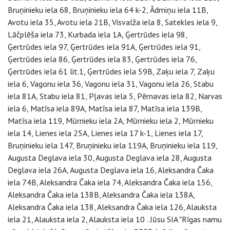
Bruņinieku iela 68, Bruņinieku iela 64 k-2, Ādmiņu iela 11B,
Avotu iela 35, Avotu iela 21B, Visvalža iela 8, Satekles iela 9,
Lāčplēša iela 73, Kurbada iela 1A, Ģertrūdes iela 98,
Ģertrūdes iela 97, Ģertrūdes iela 91A, Ģertrūdes iela 91,
Ģertrūdes iela 86, Ģertrūdes iela 83, Ģertrūdes iela 76,
Ģertrūdes iela 61 lit.1, Ģertrūdes iela 59B, Zaķu iela 7, Zaķu
iela 6, Vagonu iela 36, Vagonu iela 31, Vagonu iela 26, Stabu
iela 81A, Stabu iela 81, Pļavas iela 5, Pērnavas iela 82, Narvas
iela 6, Matīsa iela 89A, Matīsa iela 87, Matīsa iela 139B,
Matīsa iela 119, Mūrnieku iela 2A, Mūrnieku iela 2, Mūrnieku
iela 14, Lienes iela 25A, Lienes iela 17 k-1, Lienes iela 17,
Bruņinieku iela 147, Bruņinieku iela 119A, Bruņinieku iela 119,
Augusta Deglava iela 30, Augusta Deglava iela 28, Augusta
Deglava iela 26A, Augusta Deglava iela 16, Aleksandra Čaka
iela 74B, Aleksandra Čaka iela 74, Aleksandra Čaka iela 156,
Aleksandra Čaka iela 138B, Aleksandra Čaka iela 138A,
Aleksandra Čaka iela 138, Aleksandra Čaka iela 126, Alauksta
iela 21, Alauksta iela 2, Alauksta iela 10 . Jūsu SIA "Rīgas namu