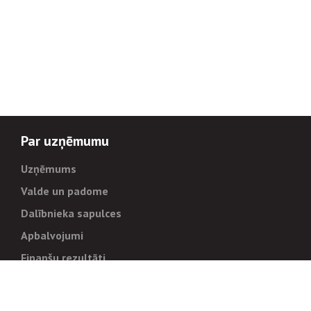
Par uzņēmumu
Uzņēmums
Valde un padome
Dalībnieka sapulces
Apbalvojumi
Finanšu rezultāti
Pārvaldība