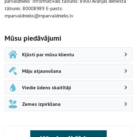
pārvaldnieks" Informatīvais tālrunis: 8900 Avārijas dienesta
tālrunis: 80008989 E-pasts:
rnparvaldnieks@rnparvaldnieks.lv
Sāna navigācija
Mūsu piedāvājumi
Kļūsti par mūsu klientu
Māju atjaunošana
Viedie ūdens skaitītāji
Zemes izpirkšana