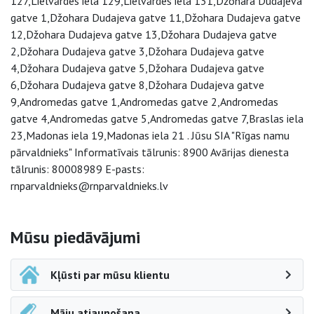
127,Lielvārdes iela 129,Lielvārdes iela 131,Džohara Dudajeva
gatve 1,Džohara Dudajeva gatve 11,Džohara Dudajeva gatve
12,Džohara Dudajeva gatve 13,Džohara Dudajeva gatve
2,Džohara Dudajeva gatve 3,Džohara Dudajeva gatve
4,Džohara Dudajeva gatve 5,Džohara Dudajeva gatve
6,Džohara Dudajeva gatve 8,Džohara Dudajeva gatve
9,Andromedas gatve 1,Andromedas gatve 2,Andromedas
gatve 4,Andromedas gatve 5,Andromedas gatve 7,Braslas iela
23,Madonas iela 19,Madonas iela 21 . Jūsu SIA "Rīgas namu
pārvaldnieks" Informatīvais tālrunis: 8900 Avārijas dienesta
tālrunis: 80008989 E-pasts:
rnparvaldnieks@rnparvaldnieks.lv
Sāna navigācija
Mūsu piedāvājumi
Kļūsti par mūsu klientu
Māju atjaunošana