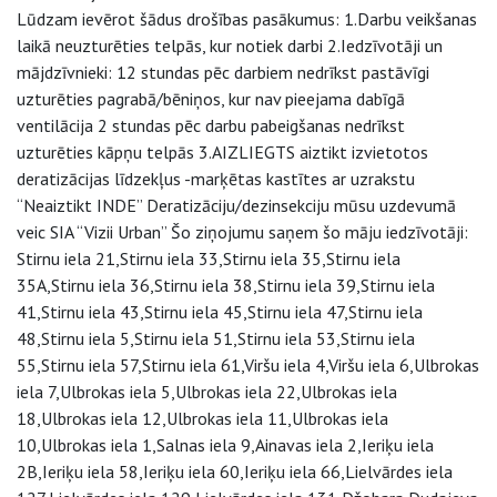
Lūdzam ievērot šādus drošības pasākumus: 1.Darbu veikšanas
laikā neuzturēties telpās, kur notiek darbi 2.Iedzīvotāji un
mājdzīvnieki: 12 stundas pēc darbiem nedrīkst pastāvīgi
uzturēties pagrabā/bēniņos, kur nav pieejama dabīgā
ventilācija 2 stundas pēc darbu pabeigšanas nedrīkst
uzturēties kāpņu telpās 3.AIZLIEGTS aiztikt izvietotos
deratizācijas līdzekļus -marķētas kastītes ar uzrakstu
“Neaiztikt INDE” Deratizāciju/dezinsekciju mūsu uzdevumā
veic SIA “Vizii Urban” Šo ziņojumu saņem šo māju iedzīvotāji:
Stirnu iela 21,Stirnu iela 33,Stirnu iela 35,Stirnu iela
35A,Stirnu iela 36,Stirnu iela 38,Stirnu iela 39,Stirnu iela
41,Stirnu iela 43,Stirnu iela 45,Stirnu iela 47,Stirnu iela
48,Stirnu iela 5,Stirnu iela 51,Stirnu iela 53,Stirnu iela
55,Stirnu iela 57,Stirnu iela 61,Viršu iela 4,Viršu iela 6,Ulbrokas
iela 7,Ulbrokas iela 5,Ulbrokas iela 22,Ulbrokas iela
18,Ulbrokas iela 12,Ulbrokas iela 11,Ulbrokas iela
10,Ulbrokas iela 1,Salnas iela 9,Ainavas iela 2,Ieriķu iela
2B,Ieriķu iela 58,Ieriķu iela 60,Ieriķu iela 66,Lielvārdes iela