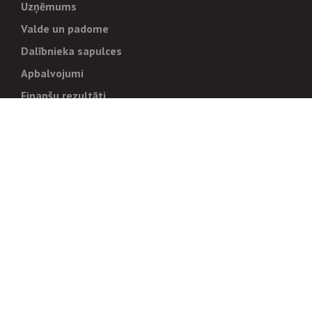
Uzņēmums
Valde un padome
Dalībnieka sapulces
Apbalvojumi
Finanšu rezultāti
Pārvaldība
Stratēģija un mērķi
Politikas un kārtības
Trauksmes cēlējiem
Korupcijas novēršana
Tiesiskais regulējums
Sadarbības partneriem
Iepirkumi