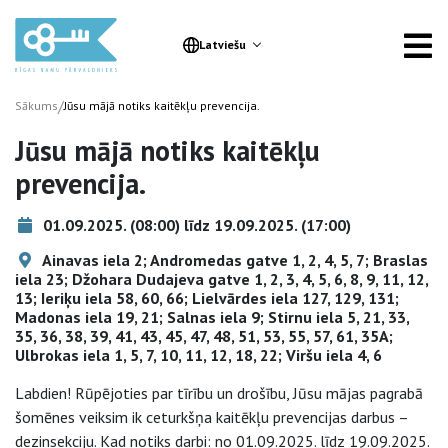
Latviešu
/
Sākums
Jūsu mājā notiks kaitēkļu prevencija.
Jūsu mājā notiks kaitēkļu
prevencija.
01.09.2025. (08:00) līdz 19.09.2025. (17:00)
Ainavas iela 2; Andromedas gatve 1, 2, 4, 5, 7; Braslas
iela 23; Džohara Dudajeva gatve 1, 2, 3, 4, 5, 6, 8, 9, 11, 12,
13; Ieriķu iela 58, 60, 66; Lielvārdes iela 127, 129, 131;
Madonas iela 19, 21; Salnas iela 9; Stirnu iela 5, 21, 33,
35, 36, 38, 39, 41, 43, 45, 47, 48, 51, 53, 55, 57, 61, 35A;
Ulbrokas iela 1, 5, 7, 10, 11, 12, 18, 22; Viršu iela 4, 6
Labdien! Rūpējoties par tīrību un drošību, Jūsu mājas pagrabā
šomēnes veiksim ik ceturkšņa kaitēkļu prevencijas darbus –
dezinsekciju. Kad notiks darbi: no 01.09.2025. līdz 19.09.2025.