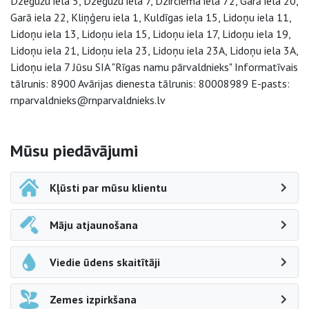
Dzegužu iela 5, Dzegužu iela 7, Dzirciema iela 72, Garā iela 20,
Garā iela 22, Kliņģeru iela 1, Kuldīgas iela 15, Lidoņu iela 11,
Lidoņu iela 13, Lidoņu iela 15, Lidoņu iela 17, Lidoņu iela 19,
Lidoņu iela 21, Lidoņu iela 23, Lidoņu iela 23A, Lidoņu iela 3A,
Lidoņu iela 7 Jūsu SIA "Rīgas namu pārvaldnieks" Informatīvais
tālrunis: 8900 Avārijas dienesta tālrunis: 80008989 E-pasts:
rnparvaldnieks@rnparvaldnieks.lv
Sāna navigācija
Mūsu piedāvājumi
Kļūsti par mūsu klientu
Māju atjaunošana
Viedie ūdens skaitītāji
Zemes izpirkšana