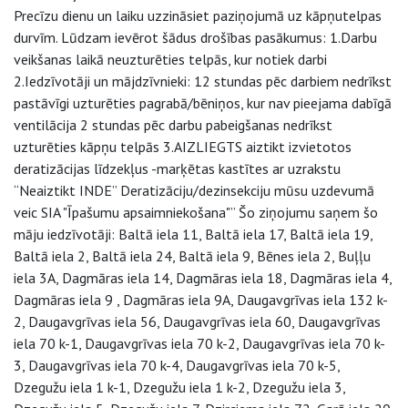
Precīzu dienu un laiku uzzināsiet paziņojumā uz kāpņutelpas
durvīm. Lūdzam ievērot šādus drošības pasākumus: 1.Darbu
veikšanas laikā neuzturēties telpās, kur notiek darbi
2.Iedzīvotāji un mājdzīvnieki: 12 stundas pēc darbiem nedrīkst
pastāvīgi uzturēties pagrabā/bēniņos, kur nav pieejama dabīgā
ventilācija 2 stundas pēc darbu pabeigšanas nedrīkst
uzturēties kāpņu telpās 3.AIZLIEGTS aiztikt izvietotos
deratizācijas līdzekļus -marķētas kastītes ar uzrakstu
“Neaiztikt INDE” Deratizāciju/dezinsekciju mūsu uzdevumā
veic SIA "Īpašumu apsaimniekošana"” Šo ziņojumu saņem šo
māju iedzīvotāji: Baltā iela 11, Baltā iela 17, Baltā iela 19,
Baltā iela 2, Baltā iela 24, Baltā iela 9, Bēnes iela 2, Buļļu
iela 3A, Dagmāras iela 14, Dagmāras iela 18, Dagmāras iela 4,
Dagmāras iela 9 , Dagmāras iela 9A, Daugavgrīvas iela 132 k-
2, Daugavgrīvas iela 56, Daugavgrīvas iela 60, Daugavgrīvas
iela 70 k-1, Daugavgrīvas iela 70 k-2, Daugavgrīvas iela 70 k-
3, Daugavgrīvas iela 70 k-4, Daugavgrīvas iela 70 k-5,
Dzegužu iela 1 k-1, Dzegužu iela 1 k-2, Dzegužu iela 3,