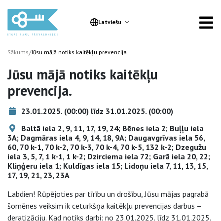
Latviešu
/
Sākums
Jūsu mājā notiks kaitēkļu prevencija.
Jūsu mājā notiks kaitēkļu
prevencija.
23.01.2025. (00:00) līdz 31.01.2025. (00:00)
Baltā iela 2, 9, 11, 17, 19, 24; Bēnes iela 2; Buļļu iela
3A; Dagmāras iela 4, 9, 14, 18, 9A; Daugavgrīvas iela 56,
60, 70 k-1, 70 k-2, 70 k-3, 70 k-4, 70 k-5, 132 k-2; Dzegužu
iela 3, 5, 7, 1 k-1, 1 k-2; Dzirciema iela 72; Garā iela 20, 22;
Kliņģeru iela 1; Kuldīgas iela 15; Lidoņu iela 7, 11, 13, 15,
17, 19, 21, 23, 23A
Labdien! Rūpējoties par tīrību un drošību, Jūsu mājas pagrabā
šomēnes veiksim ik ceturkšņa kaitēkļu prevencijas darbus –
deratizāciju. Kad notiks darbi: no 23.01.2025. līdz 31.01.2025.