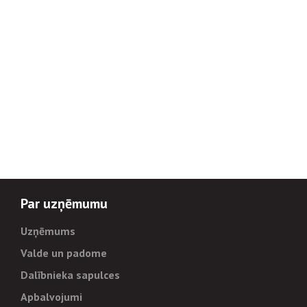
Par uzņēmumu
Uzņēmums
Valde un padome
Dalībnieka sapulces
Apbalvojumi