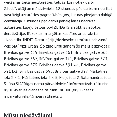
veikšanas laikā neuzturēties telpās, kur notiek darbi
2.Iedzīvotāji un mājdzīvnieki: 12 stundas pēc darbiem nedrīkst
pastāvīgi uzturēties pagrabā/bēniņos, kur nav pieejama dabīgā
ventilācija 2 stundas pēc darbu pabeigšanas nedrīkst
uzturēties kāpņu telpās 3.AIZLIEGTS aiztikt izvietotos
deratizācijas līdzekļus -marķētas kastītes ar uzrakstu
“Neaiztikt INDE” Deratizāciju/dezinsekciju mūsu uzdevumā
veic SIA “Vizii Urban” Šo ziņojumu saņem šo māju iedzīvotāji:
Brīvības gatve 359, Brīvības gatve 361, Brīvības gatve 365,
Brīvības gatve 367, Brīvības gatve 371, Brīvības gatve 373,
Brīvības gatve 375, Brīvības gatve 391 k-1, Brīvības gatve
391 k-2, Brīvības gatve 395, Brīvības gatve 397, Mārkalnes
iela 2 k-1, Mārkalnes iela 2 k-3, Meiju iela 2, Salamandras iela
3 Jūsu SIA "Rīgas namu pārvaldnieks" Informatīvais tālrunis:
8900 Avārijas dienesta tālrunis: 80008989 E-pasts:
rnparvaldnieks@rnparvaldnieks.lv
Sāna navigācija
Mūsu piedāvājumi