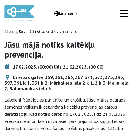
Latviešu
/
Sākums
Jūsu mājā notiks kaitēkļu prevencija.
Jūsu mājā notiks kaitēkļu
prevencija.
17.02.2025. (00:00) līdz 21.02.2025. (00:00)
Brīvības gatve 359, 361, 365, 367, 371, 373, 375, 395,
397, 391 k-1, 391 k-2; Mārkalnes iela 2 k-1, 2 k-3; Meiju iela
2; Salamandras iela 3
Labdien! Rūpējoties par tīrību un drošību, Jūsu mājas pagrabā
šomēnes veiksim ik ceturkšņa kaitēkļu prevencijas darbus –
deratizāciju. Kad notiks darbi: no 17.02.2025. līdz 21.02.2025.
Precīzu dienu un laiku uzzināsiet paziņojumā uz kāpņutelpas
durvīm. Lūdzam ievērot šādus drošības pasākumus: 1.Darbu