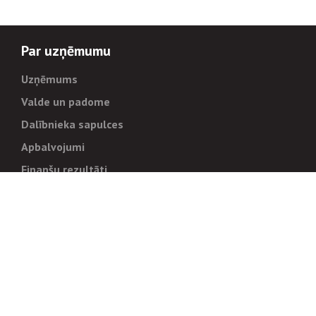
Par uzņēmumu
Uzņēmums
Valde un padome
Dalībnieka sapulces
Apbalvojumi
Finanšu rezultāti
Pārvaldība
Stratēģija un mērķi
Politikas un kārtības
Trauksmes cēlējiem
Korupcijas novēršana