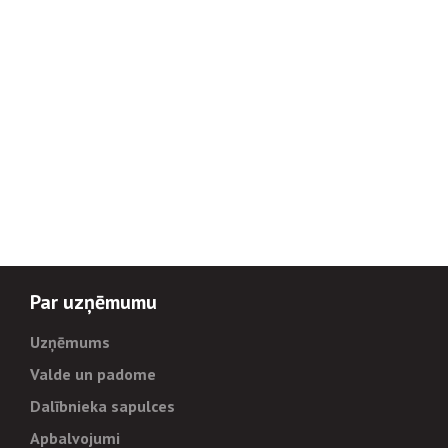
Par uzņēmumu
Uzņēmums
Valde un padome
Dalībnieka sapulces
Apbalvojumi