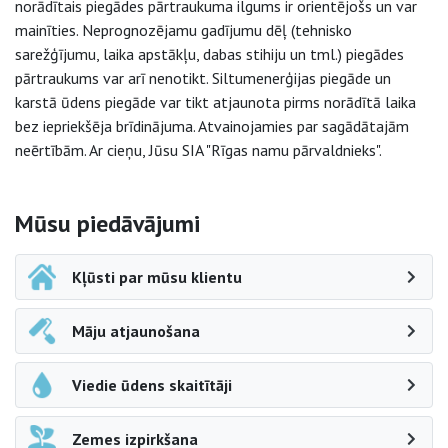
norādītais piegādes pārtraukuma ilgums ir orientējošs un var
mainīties. Neprognozējamu gadījumu dēļ (tehnisko
sarežģījumu, laika apstākļu, dabas stihiju un tml.) piegādes
pārtraukums var arī nenotikt. Siltumenerģijas piegāde un
karstā ūdens piegāde var tikt atjaunota pirms norādītā laika
bez iepriekšēja brīdinājuma. Atvainojamies par sagādātajām
neērtībām. Ar cieņu, Jūsu SIA "Rīgas namu pārvaldnieks".
Sāna navigācija
Mūsu piedāvājumi
Kļūsti par mūsu klientu
Māju atjaunošana
Viedie ūdens skaitītāji
Zemes izpirkšana