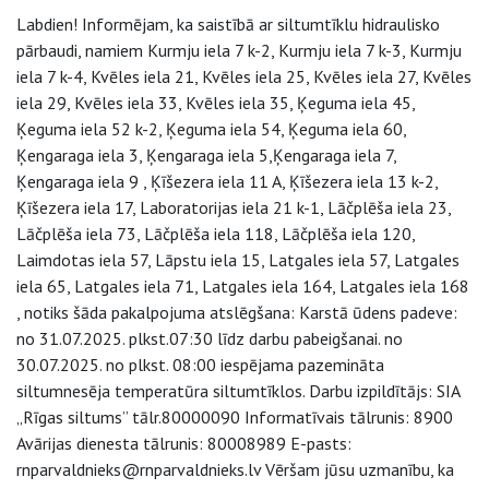
Labdien! Informējam, ka saistībā ar siltumtīklu hidraulisko
pārbaudi, namiem Kurmju iela 7 k-2, Kurmju iela 7 k-3, Kurmju
iela 7 k-4, Kvēles iela 21, Kvēles iela 25, Kvēles iela 27, Kvēles
iela 29, Kvēles iela 33, Kvēles iela 35, Ķeguma iela 45,
Ķeguma iela 52 k-2, Ķeguma iela 54, Ķeguma iela 60,
Ķengaraga iela 3, Ķengaraga iela 5,Ķengaraga iela 7,
Ķengaraga iela 9 , Ķīšezera iela 11 A, Ķīšezera iela 13 k-2,
Ķīšezera iela 17, Laboratorijas iela 21 k-1, Lāčplēša iela 23,
Lāčplēša iela 73, Lāčplēša iela 118, Lāčplēša iela 120,
Laimdotas iela 57, Lāpstu iela 15, Latgales iela 57, Latgales
iela 65, Latgales iela 71, Latgales iela 164, Latgales iela 168
, notiks šāda pakalpojuma atslēgšana: Karstā ūdens padeve:
no 31.07.2025. plkst.07:30 līdz darbu pabeigšanai. no
30.07.2025. no plkst. 08:00 iespējama pazemināta
siltumnesēja temperatūra siltumtīklos. Darbu izpildītājs: SIA
„Rīgas siltums” tālr.80000090 Informatīvais tālrunis: 8900
Avārijas dienesta tālrunis: 80008989 E-pasts:
rnparvaldnieks@rnparvaldnieks.lv Vēršam jūsu uzmanību, ka