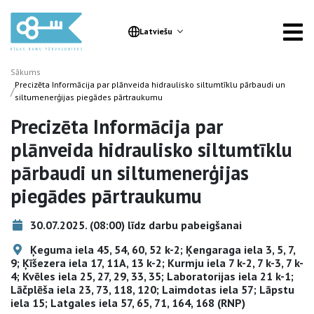
Latviešu
Sākums
Precizēta Informācija par plānveida hidraulisko siltumtīklu pārbaudi un
/
siltumenerģijas piegādes pārtraukumu
Precizēta Informācija par
plānveida hidraulisko siltumtīklu
pārbaudi un siltumenerģijas
piegādes pārtraukumu
30.07.2025. (08:00) līdz darbu pabeigšanai
Ķeguma iela 45, 54, 60, 52 k-2; Ķengaraga iela 3, 5, 7,
9; Ķīšezera iela 17, 11A, 13 k-2; Kurmju iela 7 k-2, 7 k-3, 7 k-
4; Kvēles iela 25, 27, 29, 33, 35; Laboratorijas iela 21 k-1;
Lāčplēša iela 23, 73, 118, 120; Laimdotas iela 57; Lāpstu
iela 15; Latgales iela 57, 65, 71, 164, 168 (RNP)