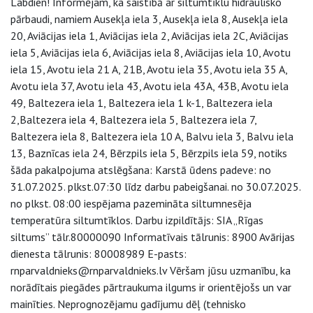
Labdien! Informējam, ka saistībā ar siltumtīklu hidraulisko
pārbaudi, namiem Ausekļa iela 3, Ausekļa iela 8, Ausekļa iela
20, Aviācijas iela 1, Aviācijas iela 2, Aviācijas iela 2C, Aviācijas
iela 5, Aviācijas iela 6, Aviācijas iela 8, Aviācijas iela 10, Avotu
iela 15, Avotu iela 21 A, 21B, Avotu iela 35, Avotu iela 35 A,
Avotu iela 37, Avotu iela 43, Avotu iela 43A, 43B, Avotu iela
49, Baltezera iela 1, Baltezera iela 1 k-1, Baltezera iela
2,Baltezera iela 4, Baltezera iela 5, Baltezera iela 7,
Baltezera iela 8, Baltezera iela 10 A, Balvu iela 3, Balvu iela
13, Baznīcas iela 24, Bērzpils iela 5, Bērzpils iela 59, notiks
šāda pakalpojuma atslēgšana: Karstā ūdens padeve: no
31.07.2025. plkst.07:30 līdz darbu pabeigšanai. no 30.07.2025.
no plkst. 08:00 iespējama pazemināta siltumnesēja
temperatūra siltumtīklos. Darbu izpildītājs: SIA „Rīgas
siltums” tālr.80000090 Informatīvais tālrunis: 8900 Avārijas
dienesta tālrunis: 80008989 E-pasts:
rnparvaldnieks@rnparvaldnieks.lv Vēršam jūsu uzmanību, ka
norādītais piegādes pārtraukuma ilgums ir orientējošs un var
mainīties. Neprognozējamu gadījumu dēļ (tehnisko