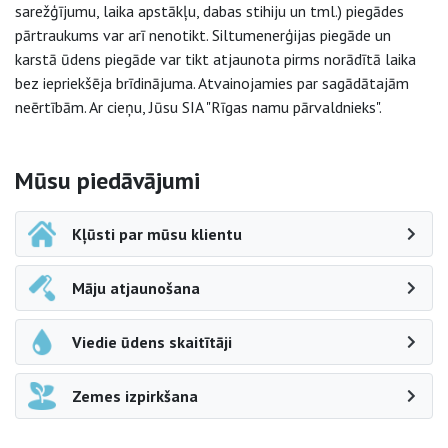
sarežģījumu, laika apstākļu, dabas stihiju un tml.) piegādes
pārtraukums var arī nenotikt. Siltumenerģijas piegāde un
karstā ūdens piegāde var tikt atjaunota pirms norādītā laika
bez iepriekšēja brīdinājuma. Atvainojamies par sagādātajām
neērtībām. Ar cieņu, Jūsu SIA "Rīgas namu pārvaldnieks".
Sāna navigācija
Mūsu piedāvājumi
Kļūsti par mūsu klientu
Māju atjaunošana
Viedie ūdens skaitītāji
Zemes izpirkšana