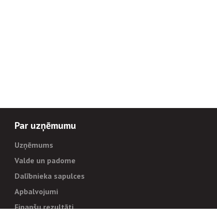
Par uzņēmumu
Uzņēmums
Valde un padome
Dalībnieka sapulces
Apbalvojumi
Finanšu rezultāti