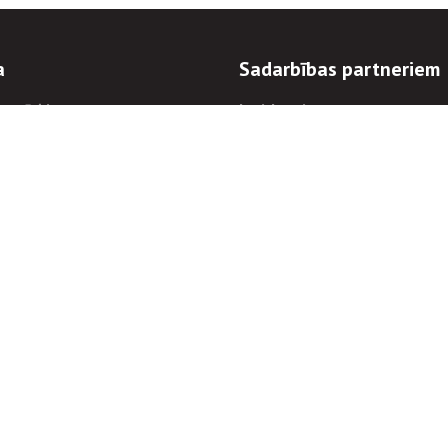
a
Sadarbības partneriem
n mērķi
Iepirkumi
 kārtības
Izsoles
ēlējiem
Zemes īpašniekiem
novēršana
Elektronisko sakaru komers
regulējums
Norēķinu informācija
Informācijas un/vai rakstu pārpublicēšanas
Piekļūstamība