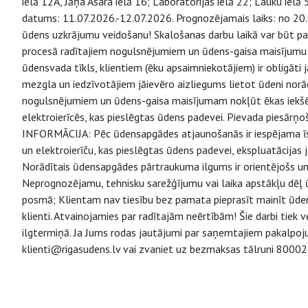
ielā 12A, Jāņa Asara ielā 16; Laboratorijas ielā 22; Lauku iel
datums: 11.07.2026.-12.07.2026. Prognozējamais laiks: no 20.
ūdens uzkrājumu veidošanu! Skalošanas darbu laikā var būt pa
procesā radītajiem nogulsnējumiem un ūdens-gaisa maisījumu n
ūdensvada tīkls, klientiem (ēku apsaimniekotājiem) ir obligāti
mezgla un iedzīvotājiem jāievēro aizliegums lietot ūdeni norād
nogulsnējumiem un ūdens-gaisa maisījumam nokļūt ēkas iekšējā 
elektroierīcēs, kas pieslēgtas ūdens padevei. Pievada piesār
INFORMĀCIJA: Pēc ūdensapgādes atjaunošanās ir iespējama īsl
un elektroierīču, kas pieslēgtas ūdens padevei, ekspluatācijas j
Norādītais ūdensapgādes pārtraukuma ilgums ir orientējošs un
Neprognozējamu, tehnisku sarežģījumu vai laika apstākļu dēļ ū
posmā; Klientam nav tiesību bez pamata pieprasīt mainīt ūdens 
klienti. Atvainojamies par radītajām neērtībām! Šie darbi tiek 
ilgtermiņā. Ja Jums rodas jautājumi par saņemtajiem pakalpoju
klienti@rigasudens.lv vai zvaniet uz bezmaksas tālruni 80002