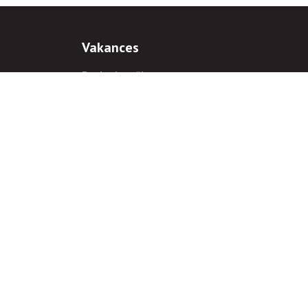
Vakances
Darba iespējas
Prakses iespējas
antiem
 gadījumā hipersaite uz
www.rnparvaldnieks.lv
ir obligāta.