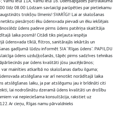
ā 5; Vārnu ielā 11A, Vārnu ielā 16. Ūdensapgādes pārtraukuma
00 līdz 08.00 Lūdzam savlaicīgi parūpēties par pietiekamu
augstināts trokšņu līmenis! SVARĪGI! Lai ar skalošanas
etiktu piesārņoti ēku ūdensvada pievadi un ēku iekšējais
 jānoslēdz ūdens padeve pirms ūdens patēriņa skaitītāja
ītajā laika posmā! Citādi tiks pieļauta iespēja
ūdensvada tīklā, filtros, sanitārajās iekārtās un
ņošanas gadījumā lūdzu informēt SIA “Rīgas ūdens”. PAPILDU
aicīga ūdens uzduļķošanās, tāpēc pirms sadzīves tehnikas
āpārliecinās par ūdens kvalitāti jūsu jaucējkrānos;
 var mainīties atkarībā no skalošanas darbu ilguma;
densvada atslēgšana var arī nenotikt norādītajā laika
atslēgšanas laiku, ja par atslēgumu jau ir brīdināti citi
veikti, lai nodrošinātu dzeramā ūdens kvalitāti un drošību
miem vai nepieciešama konsultācija, rakstiet uz
122. Ar cieņu, Rīgas namu pārvaldnieks