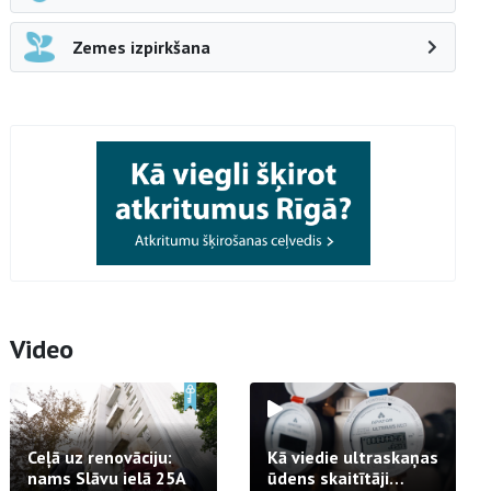
Zemes izpirkšana
Video
Ceļā uz renovāciju:
Kā viedie ultraskaņas
nams Slāvu ielā 25A
ūdens skaitītāji