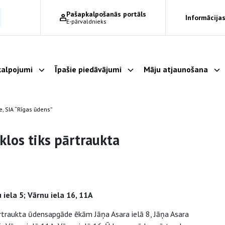
Pašapkalpošanās portāls
Informācijas
E-pārvaldnieks
alpojumi
Īpašie piedāvājumi
Māju atjaunošana
Parādīt apakšizvēlni
Parādīt apakšizvēlni
Pa
, SIA “Rīgas ūdens”
klos tiks pārtraukta
 iela 5; Vārnu iela 16, 11A
rtraukta ūdensapgāde ēkām Jāņa Asara ielā 8, Jāņa Asara