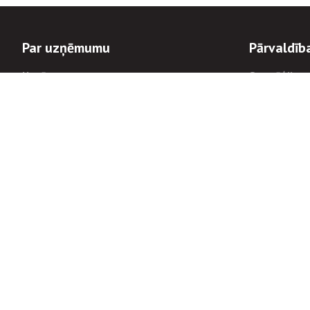
Par uzņēmumu
Pārvaldīb
Uzņēmums
Stratēģija u
Valde un padome
Politikas un
Dalībnieka sapulces
Trauksmes c
Apbalvojumi
Korupcijas 
Finanšu rezultāti
Tiesiskais 
8900
Informācijas
tālrunis:
Avārijas dienesta diennakts