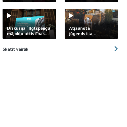
strādā praksē
Diskusija “Ilgtspējīgu
Atjaunota
mājokļu attīstības
jūgendstila
izaicinājums”
arhitektūras pērles
fasāde Tallinas ielā
Skatīt vairāk
23