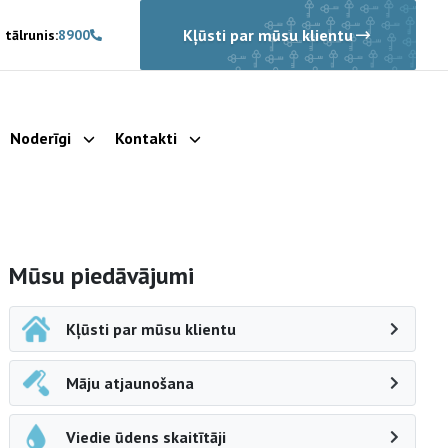
Kļūsti par mūsu klientu
 tālrunis:
8900
Noderīgi
Kontakti
rādīt apakšizvēlni
Parādīt apakšizvēlni
Parādīt apakšizvēlni
Sāna navigācija
Mūsu piedāvājumi
Kļūsti par mūsu klientu
Māju atjaunošana
Viedie ūdens skaitītāji