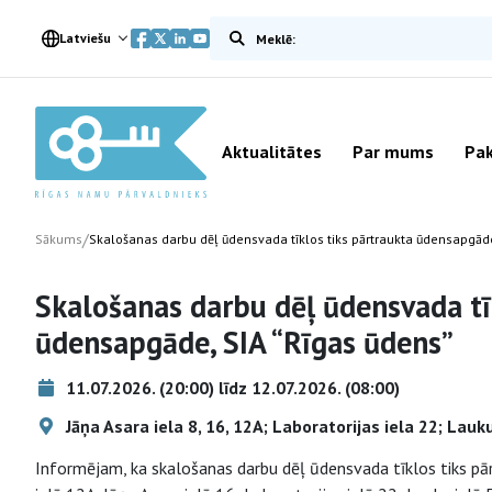
Meklēt vietnē
Latviešu
Aktualitātes
Par mums
Pak
/
Sākums
Skalošanas darbu dēļ ūdensvada tīklos tiks pārtraukta ūdensapgāde
Skalošanas darbu dēļ ūdensvada tī
ūdensapgāde, SIA “Rīgas ūdens”
11.07.2026. (20:00) līdz 12.07.2026. (08:00)
Jāņa Asara iela 8, 16, 12A; Laboratorijas iela 22; Lauku
Informējam, ka skalošanas darbu dēļ ūdensvada tīklos tiks pā