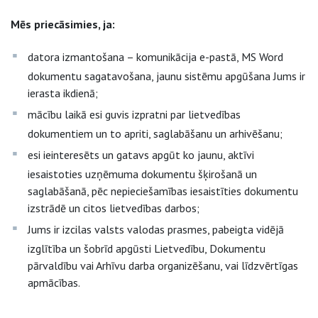
Mēs priecāsimies, ja:
datora izmantošana – komunikācija e-pastā, MS Word
dokumentu sagatavošana, jaunu sistēmu apgūšana Jums ir
ierasta ikdienā;
mācību laikā esi guvis izpratni par lietvedības
dokumentiem un to apriti, saglabāšanu un arhivēšanu;
esi ieinteresēts un gatavs apgūt ko jaunu, aktīvi
iesaistoties uzņēmuma dokumentu šķirošanā un
saglabāšanā, pēc nepieciešamības iesaistīties dokumentu
izstrādē un citos lietvedības darbos;
Jums ir izcilas valsts valodas prasmes, pabeigta vidējā
izglītība un šobrīd apgūsti Lietvedību, Dokumentu
pārvaldību vai Arhīvu darba organizēšanu, vai līdzvērtīgas
apmācības.