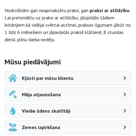
Nodrošinām gan neapmaksātu praksi, gan
praksi ar atlīdzību
.
Lai pretendētu uz praksi ar atlīdzību, jāizpildās tādiem
kritērijiem kā vidējai svērtai atzīmei, prakses ilgumam jābūt no
1 līdz 6 mēnešiem un jāpiedalās praksē klātienē, 8 stundas
dienā, pilnu darba nedēļu.
Sāna navigācija
Mūsu piedāvājumi
Kļūsti par mūsu klientu
Māju atjaunošana
Viedie ūdens skaitītāji
Zemes izpirkšana