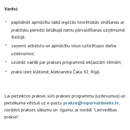
Varēsi:
papildināt apmācību laikā iegūtās teorētiskās zināšanas ar
praktisku pieredzi lielākajā namu pārvaldīšanas uzņēmumā
Baltijā;
saņemt atbalstu un apmācību visos uzticētajos darba
uzdevumos;
uzzināt vairāk par prakses programmā iekļautām tēmām;
praksi iziet klātienē, Aleksandra Čaka 42, Rīgā.
Lai pieteiktos praksei, sūti prakses programmu (uzdevumus) un
pieteikuma vēstuli uz e-pastu
prakse@rnparvaldnieks.lv
,
norādot prakses sākumu un ilgumu, ar norādi “Lietvedības
praksei”.