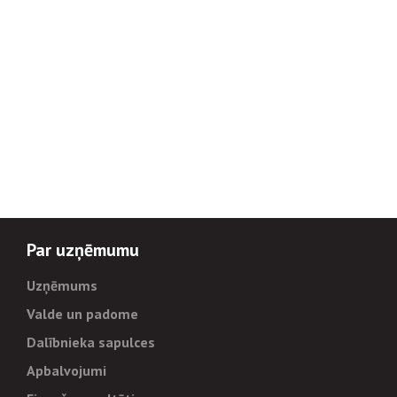
Par uzņēmumu
Uzņēmums
Valde un padome
Dalībnieka sapulces
Apbalvojumi