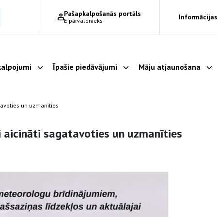
Pašapkalpošanās portāls
Informācijas
E-pārvaldnieks
alpojumi
Īpašie piedāvājumi
Māju atjaunošana
Parādīt apakšizvēlni
Parādīt apakšizvēlni
Pa
atavoties un uzmanīties
ji aicināti sagatavoties un uzmanīties