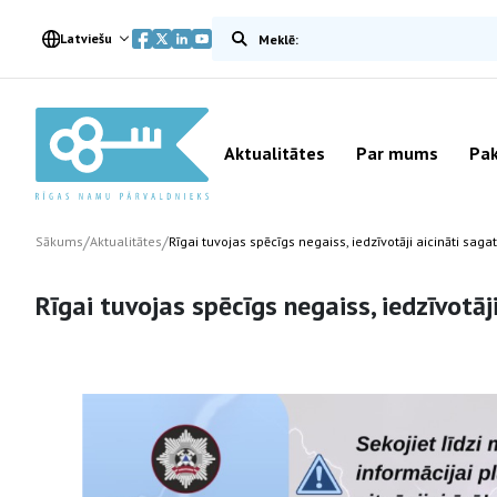
Meklēt vietnē
Latviešu
Aktualitātes
Par mums
Pak
/
/
Sākums
Aktualitātes
Rīgai tuvojas spēcīgs negaiss, iedzīvotāji aicināti sag
Rīgai tuvojas spēcīgs negaiss, iedzīvotā