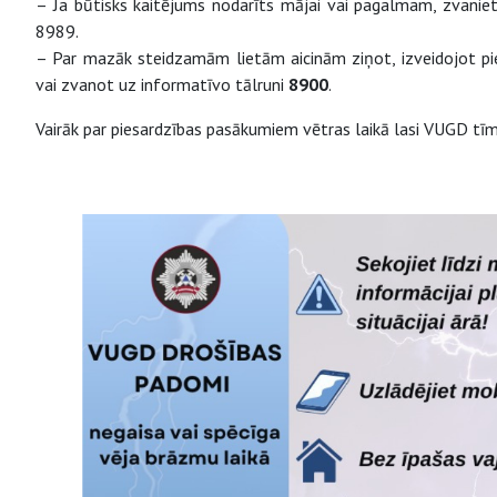
– Ja būtisks kaitējums nodarīts mājai vai pagalmam, zvaniet
8989.
– Par mazāk steidzamām lietām aicinām ziņot, izveidojot p
vai zvanot uz informatīvo tālruni
8900
.
Vairāk par piesardzības pasākumiem vētras laikā lasi VUGD tī