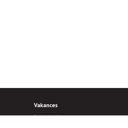
Vakances
Darba iespējas
Prakses iespējas