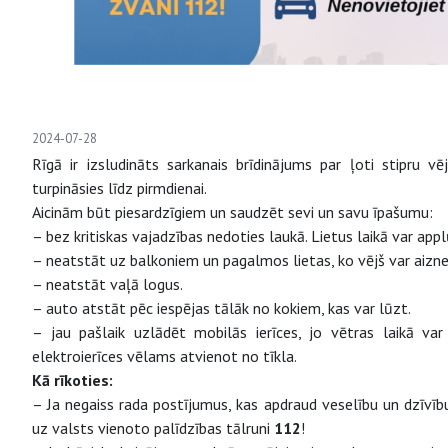
2024-07-28
Rīgā ir izsludināts sarkanais brīdinājums par ļoti stipru vē
turpināsies līdz pirmdienai.
Aicinām būt piesardzīgiem un saudzēt sevi un savu īpašumu:
– bez kritiskas vajadzības nedoties laukā. Lietus laikā var appl
– neatstāt uz balkoniem un pagalmos lietas, ko vējš var aizne
– neatstāt vaļā logus.
– auto atstāt pēc iespējas tālāk no kokiem, kas var lūzt.
– jau pašlaik uzlādēt mobilās ierīces, jo vētras laikā var
elektroierīces vēlams atvienot no tīkla.
Kā rīkoties:
– Ja negaiss rada postījumus, kas apdraud veselību un dzīvību
uz valsts vienoto palīdzības tālruni
112
!