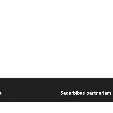
a
Sadarbības partneriem
n mērķi
Iepirkumi
 kārtības
Izsoles