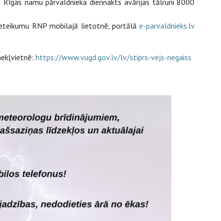
 Rīgas namu pārvaldnieka diennakts avārijas tālruni 8000
ieteikumu RNP mobilajā lietotnē, portālā
e-parvaldnieks.lv
mekļvietnē:
https://www.vugd.gov.lv/lv/stiprs-vejs-negaiss