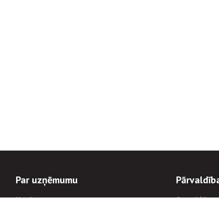
Par uzņēmumu
Pārvaldīb
Uzņēmums
Stratēģija u
Valde un padome
Politikas un