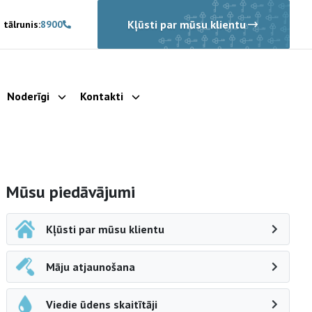
Kļūsti par mūsu klientu
 tālrunis:
8900
Noderīgi
Kontakti
rādīt apakšizvēlni
Parādīt apakšizvēlni
Parādīt apakšizvēlni
Sāna navigācija
Mūsu piedāvājumi
Kļūsti par mūsu klientu
Māju atjaunošana
Viedie ūdens skaitītāji