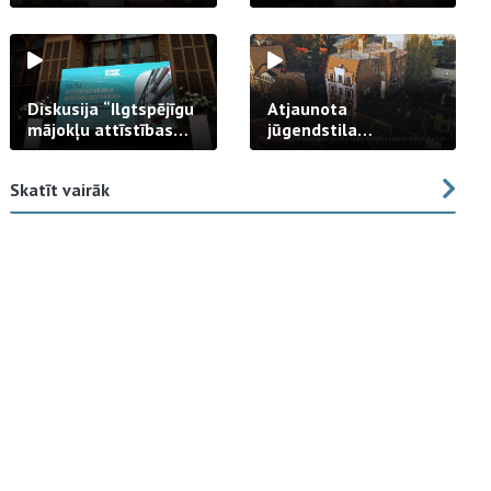
strādā praksē
Diskusija “Ilgtspējīgu
Atjaunota
mājokļu attīstības
jūgendstila
izaicinājums”
arhitektūras pērles
fasāde Tallinas ielā
Skatīt vairāk
23