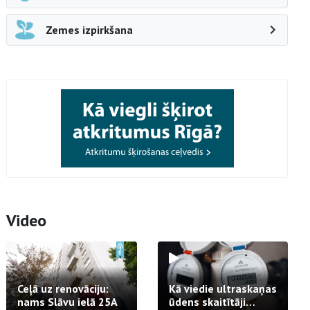
Zemes izpirkšana
Video
Ceļā uz renovāciju:
Kā viedie ultraskaņas
nams Slāvu ielā 25A
ūdens skaitītāji