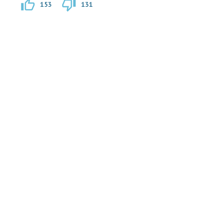
153
131