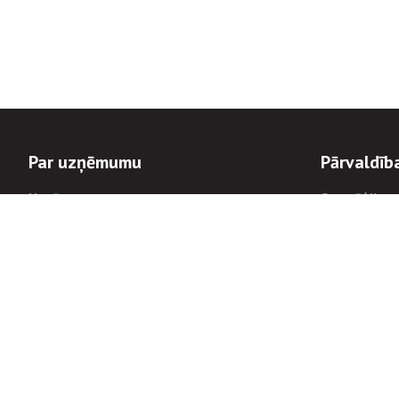
Par uzņēmumu
Pārvaldīb
Uzņēmums
Stratēģija u
Valde un padome
Politikas un
Dalībnieka sapulces
Trauksmes c
Apbalvojumi
Korupcijas 
Finanšu rezultāti
Tiesiskais 
Informācijas