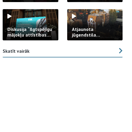
strādā praksē
Diskusija “Ilgtspējīgu
Atjaunota
mājokļu attīstības
jūgendstila
izaicinājums”
arhitektūras pērles
fasāde Tallinas ielā
Skatīt vairāk
23