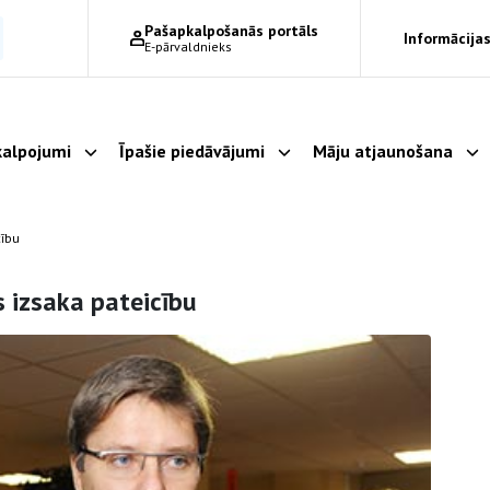
Pašapkalpošanās portāls
Informācijas
E-pārvaldnieks
alpojumi
Īpašie piedāvājumi
Māju atjaunošana
Parādīt apakšizvēlni
Parādīt apakšizvēlni
Pa
cību
 izsaka pateicību