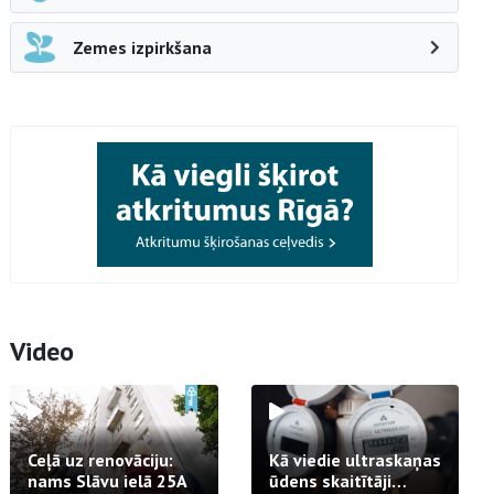
Zemes izpirkšana
Video
Ceļā uz renovāciju:
Kā viedie ultraskaņas
nams Slāvu ielā 25A
ūdens skaitītāji