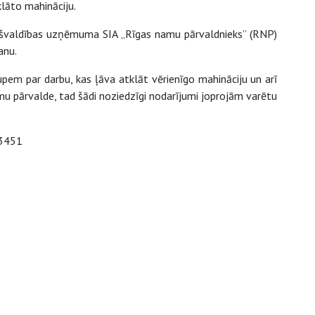
lāto mahināciju.
ašvaldības uzņēmuma SIA „Rīgas namu pārvaldnieks” (RNP)
anu.
em par darbu, kas ļāva atklāt vērienīgo mahināciju un arī
mu pārvalde, tad šādi noziedzīgi nodarījumi joprojām varētu
13451