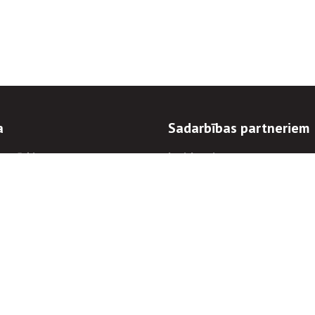
a
Sadarbības partneriem
n mērķi
Iepirkumi
 kārtības
Izsoles
ēlējiem
Zemes īpašniekiem
novēršana
Elektronisko sakaru komers
regulējums
Norēķinu informācija
Informācijas un/vai rakstu pārpublicēšanas