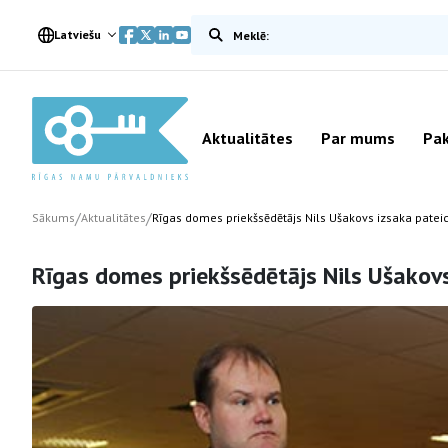
Meklēt vietnē
Latviešu
Aktualitātes
Par mums
Pak
/
/
Sākums
Aktualitātes
Rīgas domes priekšsēdētājs Nils Ušakovs izsaka patei
Rīgas domes priekšsēdētājs Nils Ušakovs