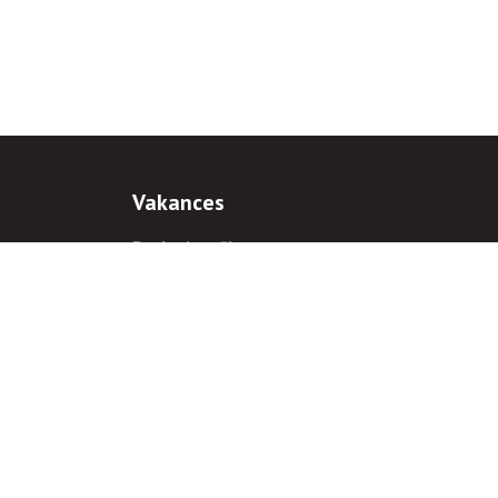
Vakances
Darba iespējas
Prakses iespējas
antiem
 gadījumā hipersaite uz
www.rnparvaldnieks.lv
ir obligāta.