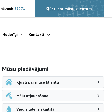
Kļūsti par mūsu klientu
 tālrunis:
8900
Noderīgi
Kontakti
rādīt apakšizvēlni
Parādīt apakšizvēlni
Parādīt apakšizvēlni
Sāna navigācija
Mūsu piedāvājumi
Kļūsti par mūsu klientu
Māju atjaunošana
Viedie ūdens skaitītāji