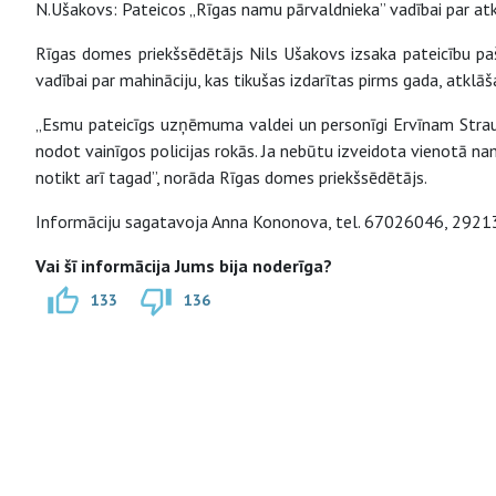
N.Ušakovs: Pateicos „Rīgas namu pārvaldnieka” vadībai par atk
Rīgas domes priekšsēdētājs Nils Ušakovs izsaka pateicību p
vadībai par mahināciju, kas tikušas izdarītas pirms gada, atklāš
„Esmu pateicīgs uzņēmuma valdei un personīgi Ervīnam Straup
nodot vainīgos policijas rokās. Ja nebūtu izveidota vienotā na
notikt arī tagad”, norāda Rīgas domes priekšsēdētājs.
Informāciju sagatavoja Anna Kononova, tel. 67026046, 292
Vai šī informācija Jums bija noderīga?
133
136