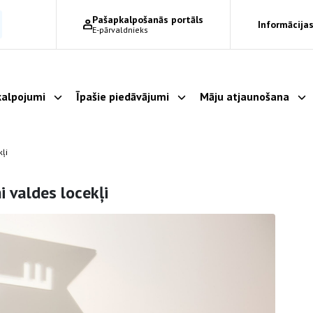
Pašapkalpošanās portāls
Informācijas
E-pārvaldnieks
alpojumi
Īpašie piedāvājumi
Māju atjaunošana
Parādīt apakšizvēlni
Parādīt apakšizvēlni
Pa
kļi
i valdes locekļi