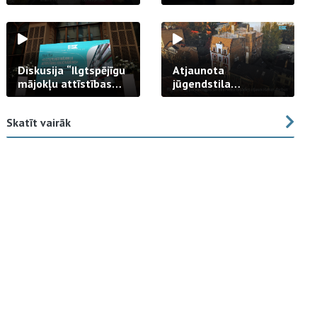
strādā praksē
Diskusija “Ilgtspējīgu
Atjaunota
mājokļu attīstības
jūgendstila
izaicinājums”
arhitektūras pērles
fasāde Tallinas ielā
Skatīt vairāk
23