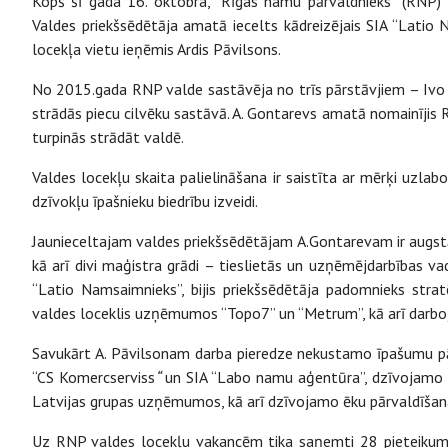
Kopš šī gada 16. oktobra, “Rīgas namu pārvaldnieks” (RNP) va
Valdes priekšsēdētāja amatā iecelts kādreizējais SIA “Latio
locekļa vietu ieņēmis Ardis Pāvilsons.
No 2015.gada RNP valde sastāvēja no trīs pārstāvjiem – Ivo 
strādās piecu cilvēku sastāvā. A. Gontarevs amatā nomainījis RNP
turpinās strādāt valdē.
Valdes locekļu skaita palielināšana ir saistīta ar mērķi uzla
dzīvokļu īpašnieku biedrību izveidi.
Jaunieceltajam valdes priekšsēdētājam A.Gontarevam ir augst
kā arī divi maģistra grādi – tieslietās un uzņēmējdarbības vad
“Latio Namsaimnieks”, bijis priekšsēdētāja padomnieks stra
valdes loceklis uzņēmumos “Topo7” un “Metrum”, kā arī darboji
Savukārt A. Pāvilsonam darba pieredze nekustamo īpašumu pārv
“CS Komercserviss
“
un SIA “Labo namu aģentūra”, dzīvojamo 
Latvijas grupas uzņēmumos, kā arī dzīvojamo ēku pārvaldīša
Uz RNP valdes locekļu vakancēm tika saņemti 28 pieteikumi