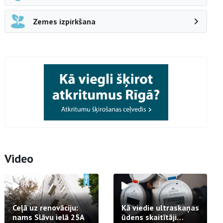
Zemes izpirkšana
Video
Ceļā uz renovāciju:
Kā viedie ultraskaņas
nams Slāvu ielā 25A
ūdens skaitītāji