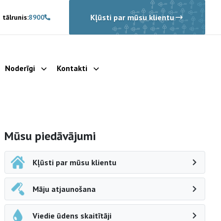
Kļūsti par mūsu klientu
 tālrunis:
8900
Noderīgi
Kontakti
rādīt apakšizvēlni
Parādīt apakšizvēlni
Parādīt apakšizvēlni
Sāna navigācija
Mūsu piedāvājumi
Kļūsti par mūsu klientu
Māju atjaunošana
Viedie ūdens skaitītāji