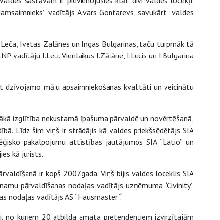
ldes sastāvam ir pievienojušies klāt divi valdes locekļi.
 Namsaimnieks” vadītājs Aivars Gontarevs, savukārt valdes
Leča, Ivetas Zalānes un Ingas Bulgarinas, taču turpmāk tā
 vadītāju I.Leci. Vienlaikus I.Zālāne, I.Lecis un I.Bulgarina
bot dzīvojamo māju apsaimniekošanas kvalitāti un veicinātu
ākā izglītība nekustamā īpašuma pārvaldē un novērtēšanā,
ībā. Līdz šim viņš ir strādājis kā valdes priekšsēdētājs SIA
tēģisko pakalpojumu attīstības jautājumos SIA “Latio” un
es kā jurists.
aldīšanā ir kopš 2007.gada. Viņš bijis valdes loceklis SIA
namu pārvaldīšanas nodaļas vadītājs uzņēmuma “Civinity”
nas nodaļas vadītājs AS “Hausmaster
“
.
, no kuriem 20 atbilda amata pretendentiem izvirzītajām