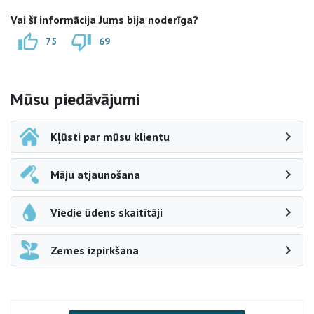
Vai šī informācija Jums bija noderīga?
75
69
Sāna navigācija
Mūsu piedāvājumi
Kļūsti par mūsu klientu
Māju atjaunošana
Viedie ūdens skaitītāji
Zemes izpirkšana