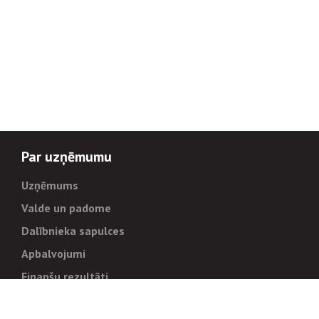
Par uzņēmumu
Uzņēmums
Valde un padome
Dalībnieka sapulces
Apbalvojumi
Finanšu rezultāti
Pārvaldība