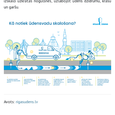
izskalo uzkrātās nogulsnes, uzlabojot ūdens dzidrumu, krāsu
un garšu.
Avots:
rigasudens.lv