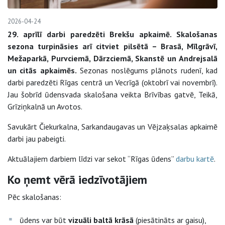
2026-04-24
29. aprīlī darbi paredzēti Brekšu apkaimē.
Skalošanas
sezona turpināsies arī citviet pilsētā – Brasā, Mīlgrāvī,
Mežaparkā, Purvciemā, Dārzciemā, Skanstē un Andrejsalā
un citās apkaimēs.
Sezonas noslēgums plānots rudenī, kad
darbi paredzēti Rīgas centrā un Vecrīgā (oktobrī vai novembrī).
Jau šobrīd ūdensvada skalošana veikta Brīvības gatvē, Teikā,
Grīziņkalnā un Avotos.
Savukārt Čiekurkalna, Sarkandaugavas un Vējzaķsalas apkaimē
darbi jau pabeigti.
Aktuālajiem darbiem līdzi var sekot “Rīgas ūdens”
darbu kartē
.
Ko ņemt vērā iedzīvotājiem
Pēc skalošanas:
ūdens var būt
vizuāli baltā krāsā
(piesātināts ar gaisu),