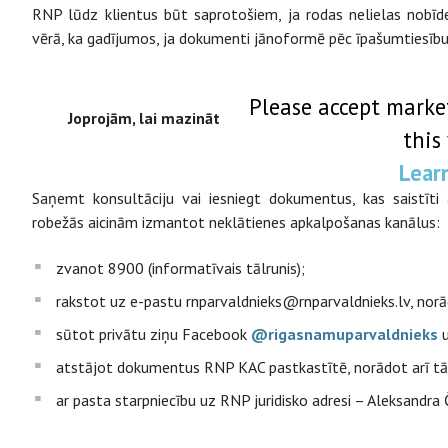
RNP lūdz klientus būt saprotošiem, ja rodas nelielas nobīde
vērā, ka gadījumos, ja dokumenti jānoformē pēc īpašumtiesību m
Please accept marke
Joprojām, lai mazinātu Covid-19 izplatības riskus, ai
this
Lear
Saņemt konsultāciju vai iesniegt dokumentus, kas saistīti
robežās aicinām izmantot neklātienes apkalpošanas kanālus:
zvanot 8900 (informatīvais tālrunis);
rakstot uz e-pastu rnparvaldnieks@rnparvaldnieks.lv, norād
sūtot privātu ziņu Facebook
@rigasnamuparvaldnieks
atstājot dokumentus RNP KAC pastkastītē, norādot arī tālr
ar pasta starpniecību uz RNP juridisko adresi – Aleksandra 