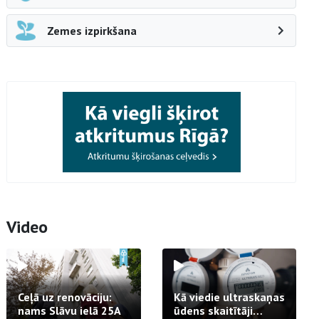
Zemes izpirkšana
Video
Ceļā uz renovāciju:
Kā viedie ultraskaņas
nams Slāvu ielā 25A
ūdens skaitītāji