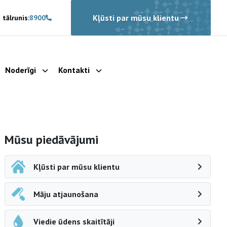
Kļūsti par mūsu klientu
 tālrunis:
8900
Noderīgi
Kontakti
rādīt apakšizvēlni
Parādīt apakšizvēlni
Parādīt apakšizvēlni
Sāna navigācija
Mūsu piedāvājumi
Kļūsti par mūsu klientu
Māju atjaunošana
Viedie ūdens skaitītāji