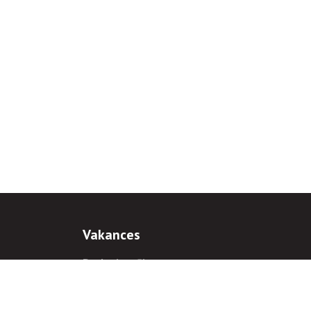
Vakances
Darba iespējas
Prakses iespējas