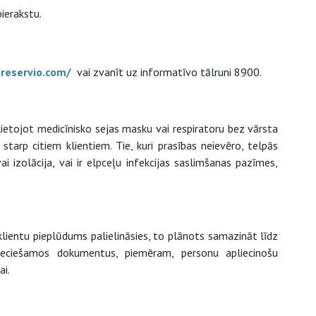
pierakstu.
.reservio.com/
vai zvanīt uz informatīvo tālruni 8900.
lietojot medicīnisko sejas masku vai respiratoru bez vārsta
starp citiem klientiem. Tie, kuri prasības neievēro, telpās
ai izolācija, vai ir elpceļu infekcijas saslimšanas pazīmes,
klientu pieplūdums palielināsies, to plānots samazināt līdz
ieciešamos dokumentus, piemēram, personu apliecinošu
ai.