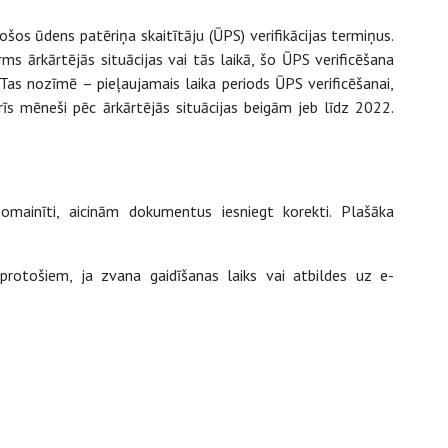
šos ūdens patēriņa skaitītāju (ŪPS) verifikācijas termiņus.
ms ārkārtējās situācijas vai tās laikā, šo ŪPS verificēšana
 Tas nozīmē – pieļaujamais laika periods ŪPS verificēšanai,
rīs mēneši pēc ārkārtējās situācijas beigām jeb līdz 2022.
omainīti, aicinām dokumentus iesniegt korekti. Plašāka
aprotošiem, ja zvana gaidīšanas laiks vai atbildes uz e-