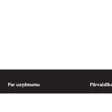
Par uzņēmumu
Pārvaldīb
Uzņēmums
Stratēģija u
Valde un padome
Politikas un
Dalībnieka sapulces
Trauksmes c