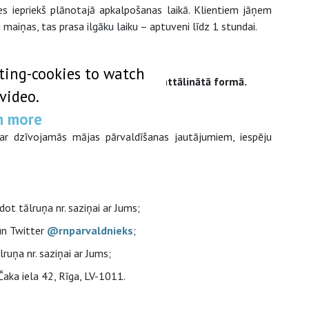
s iepriekš plānotajā apkalpošanas laikā. Klientiem jāņem
aiņas, tas prasa ilgāku laiku – aptuveni līdz 1 stundai.
ting-cookies to watch
cinām klientus risināt jautājumus attālinātā formā.
 video.
n more
 ar dzīvojamās mājas pārvaldīšanas jautājumiem, iespēju
ot tālruņa nr. saziņai ar Jums;
un Twitter
@rnparvaldnieks
​;
uņa nr. saziņai ar Jums;
Čaka iela 42, Rīga, LV-1011.