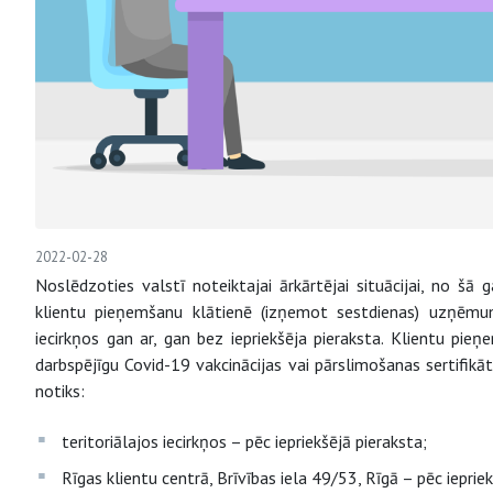
2022-02-28
Noslēdzoties valstī noteiktajai ārkārtējai situācijai, no š
klientu pieņemšanu klātienē (izņemot sestdienas) uzņēmum
iecirkņos gan ar, gan bez iepriekšēja pieraksta. Klientu pie
darbspējīgu Covid-19 vakcinācijas vai pārslimošanas sertifikāt
notiks:
teritoriālajos iecirkņos – pēc iepriekšējā pieraksta;
Rīgas klientu centrā, Brīvības iela 49/53, Rīgā – pēc iepriek