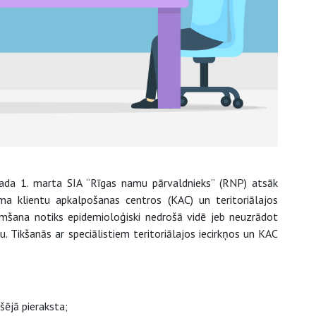
ā gada 1. marta SIA “Rīgas namu pārvaldnieks” (RNP) atsāk
a klientu apkalpošanas centros (KAC) un teritoriālajos
ņemšana notiks epidemioloģiski nedrošā vidē jeb neuzrādot
u. Tikšanās ar speciālistiem teritoriālajos iecirkņos un KAC
šējā pieraksta;