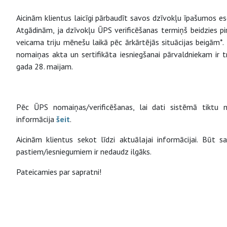
Aicinām klientus laicīgi pārbaudīt savos dzīvokļu īpašumos eso
Atgādinām, ja dzīvokļu ŪPS verificēšanas termiņš beidzies pir
veicama triju mēnešu laikā pēc ārkārtējās situācijas beigām*.
nomaiņas akta un sertifikāta iesniegšanai pārvaldniekam ir t
gada 28. maijam.
Pēc ŪPS nomaiņas/verificēšanas, lai dati sistēmā tiktu n
informācija
šeit
.
Aicinām klientus sekot līdzi aktuālajai informācijai. Būt s
pastiem/iesniegumiem ir nedaudz ilgāks.
Pateicamies par sapratni!