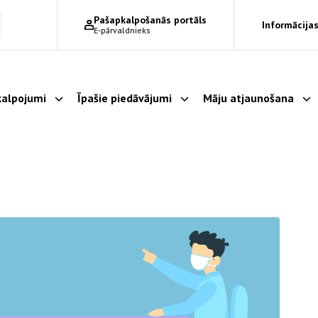
Pašapkalpošanās portāls
Informācijas
E-pārvaldnieks
alpojumi
Īpašie piedāvājumi
Māju atjaunošana
Parādīt apakšizvēlni
Parādīt apakšizvēlni
Pa