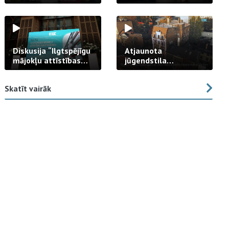
strādā praksē
Diskusija “Ilgtspējīgu
Atjaunota
mājokļu attīstības
jūgendstila
izaicinājums”
arhitektūras pērles
fasāde Tallinas ielā
Skatīt vairāk
23