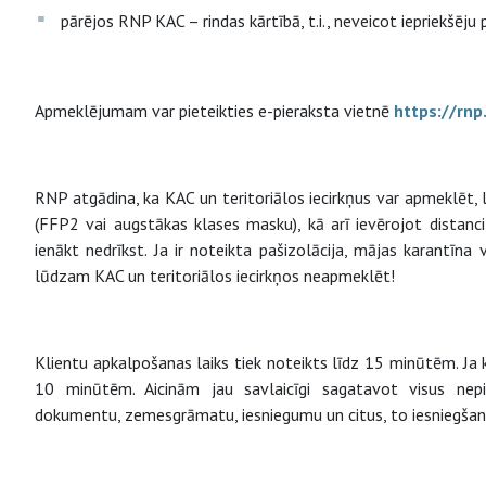
pārējos RNP KAC – rindas kārtībā, t.i., neveicot iepriekšēju 
Apmeklējumam var pieteikties e-pieraksta vietnē
https://rnp
RNP atgādina, ka KAC un teritoriālos iecirkņus var apmeklēt, 
(FFP2 vai augstākas klases masku), kā arī ievērojot distanci 
ienākt nedrīkst. Ja ir noteikta pašizolācija, mājas karantīna v
lūdzam KAC un teritoriālos iecirkņos neapmeklēt!
Klientu apkalpošanas laiks tiek noteikts līdz 15 minūtēm. Ja 
10 minūtēm. Aicinām jau savlaicīgi sagatavot visus nep
dokumentu, zemesgrāmatu, iesniegumu un citus, to iesniegšan