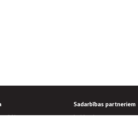
a
Sadarbības partneriem
n mērķi
Iepirkumi
 kārtības
Izsoles
ēlējiem
Zemes īpašniekiem