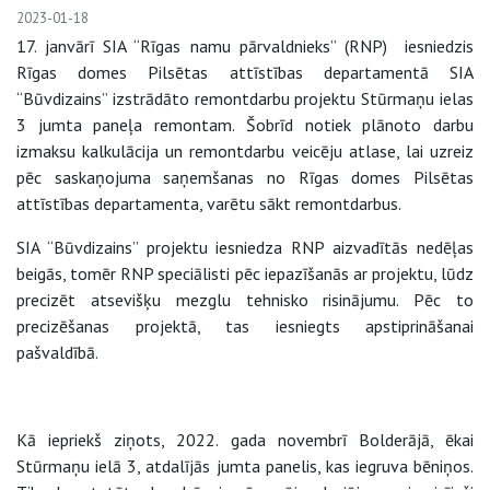
2023-01-18
17. janvārī SIA “Rīgas namu pārvaldnieks” (RNP) iesniedzis
Rīgas domes Pilsētas attīstības departamentā SIA
“Būvdizains” izstrādāto remontdarbu projektu Stūrmaņu ielas
3 jumta paneļa remontam. Šobrīd notiek plānoto darbu
izmaksu kalkulācija un remontdarbu veicēju atlase, lai uzreiz
pēc saskaņojuma saņemšanas no Rīgas domes Pilsētas
attīstības departamenta, varētu sākt remontdarbus.
SIA “Būvdizains” projektu iesniedza RNP aizvadītās nedēļas
beigās, tomēr RNP speciālisti pēc iepazīšanās ar projektu, lūdz
precizēt atsevišķu mezglu tehnisko risinājumu. Pēc to
precizēšanas projektā, tas iesniegts apstiprināšanai
pašvaldībā.
Kā iepriekš ziņots, 2022. gada novembrī Bolderājā, ēkai
Stūrmaņu ielā 3, atdalījās jumta panelis, kas iegruva bēniņos.