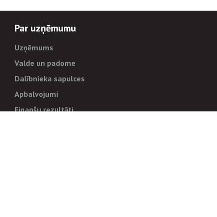
Par uzņēmumu
Uzņēmums
Valde un padome
Dalībnieka sapulces
Apbalvojumi
Finanšu rezultāti
Pārvaldība
Stratēģija un mērķi
Politikas un kārtības
Trauksmes cēlējiem
Korupcijas novēršana
Tiesiskais regulējums