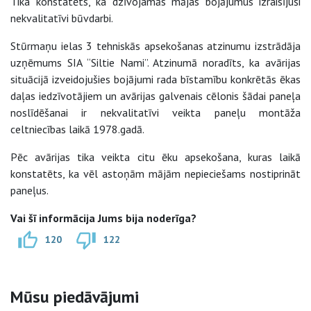
Tika konstatēts, ka dzīvojamās mājas bojājumus izraisījuši
nekvalitatīvi būvdarbi.
Stūrmaņu ielas 3 tehniskās apsekošanas atzinumu izstrādāja
uzņēmums SIA “Siltie Nami”. Atzinumā noradīts, ka avārijas
situācijā izveidojušies bojājumi rada bīstamību konkrētās ēkas
daļas iedzīvotājiem un avārijas galvenais cēlonis šādai paneļa
noslīdēšanai ir nekvalitatīvi veikta paneļu montāža
celtniecības laikā 1978.gadā.
Pēc avārijas tika veikta citu ēku apsekošana, kuras laikā
konstatēts, ka vēl astoņām mājām nepieciešams nostiprināt
paneļus.
Vai šī informācija Jums bija noderīga?
120
122
Sāna navigācija
Mūsu piedāvājumi