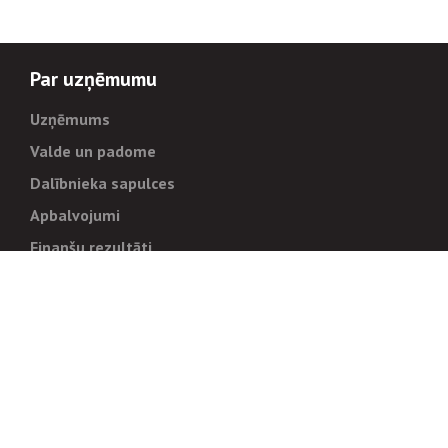
Par uzņēmumu
Uzņēmums
Valde un padome
Dalībnieka sapulces
Apbalvojumi
Finanšu rezultāti
Pārvaldība
Stratēģija un mērķi
Politikas un kārtības
Trauksmes cēlējiem
Korupcijas novēršana