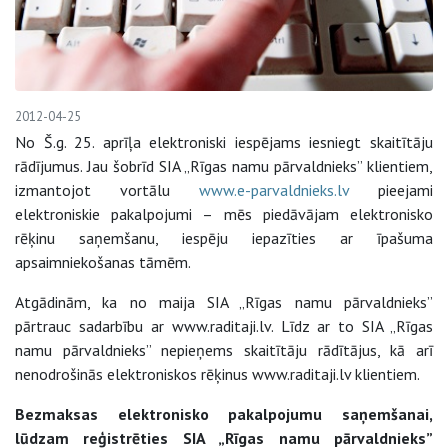
2012-04-25
No Š.g. 25. aprīļa elektroniski iespējams iesniegt skaitītāju
rādījumus. Jau šobrīd SIA „Rīgas namu pārvaldnieks” klientiem,
izmantojot vortālu
www.e-parvaldnieks.lv
pieejami
elektroniskie pakalpojumi – mēs piedāvājam elektronisko
rēķinu saņemšanu, iespēju iepazīties ar īpašuma
apsaimniekošanas tāmēm.
Atgādinām, ka no maija SIA „Rīgas namu pārvaldnieks”
pārtrauc sadarbību ar www.raditaji.lv. Līdz ar to SIA „Rīgas
namu pārvaldnieks” nepieņems skaitītāju rādītājus, kā arī
nenodrošinās elektroniskos rēķinus www.raditaji.lv klientiem.
Bezmaksas elektronisko pakalpojumu saņemšanai,
lūdzam reģistrēties SIA „Rīgas namu pārvaldnieks”