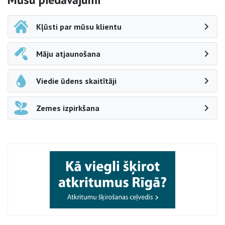
Sāna navigācija
Kļūsti par mūsu klientu
Māju atjaunošana
Viedie ūdens skaitītāji
Zemes izpirkšana