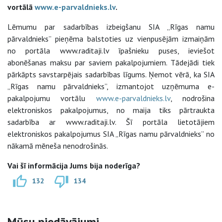
vortālā
www.e-parvaldnieks.lv
.
Lēmumu par sadarbības izbeigšanu SIA „Rīgas namu
pārvaldnieks” pieņēma balstoties uz vienpusējām izmaiņām
no portāla www.raditaji.lv īpašnieku puses, ieviešot
abonēšanas maksu par saviem pakalpojumiem. Tādejādi tiek
pārkāpts savstarpējais sadarbības līgums. Ņemot vērā, ka SIA
„Rīgas namu pārvaldnieks”, izmantojot uzņēmuma e-
pakalpojumu vortālu
www.e-parvaldnieks.lv
, nodrošina
elektroniskos pakalpojumus, no maija tiks pārtraukta
sadarbība ar www.raditaji.lv. Šī portāla lietotājiem
elektroniskos pakalpojumus SIA „Rīgas namu pārvaldnieks” no
nākamā mēneša nenodrošinās.
Vai šī informācija Jums bija noderīga?
132
134
Mūsu piedāvājumi