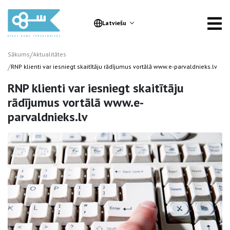
Latviešu
/
Sākums
Aktualitātes
/
RNP klienti var iesniegt skaitītāju rādījumus vortālā www.e-parvaldnieks.lv
RNP klienti var iesniegt skaitītāju
rādījumus vortālā www.e-
parvaldnieks.lv