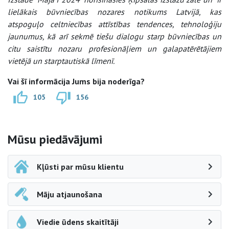
lielākais būvniecības nozares notikums Latvijā, kas
atspoguļo celtniecības attīstības tendences, tehnoloģiju
jaunumus, kā arī sekmē tiešu dialogu starp būvniecības un
citu saistītu nozaru profesionāļiem un galapatērētājiem
vietējā un starptautiskā līmenī.
Vai šī informācija Jums bija noderīga?
105
156
Sāna navigācija
Mūsu piedāvājumi
Kļūsti par mūsu klientu
Māju atjaunošana
Viedie ūdens skaitītāji