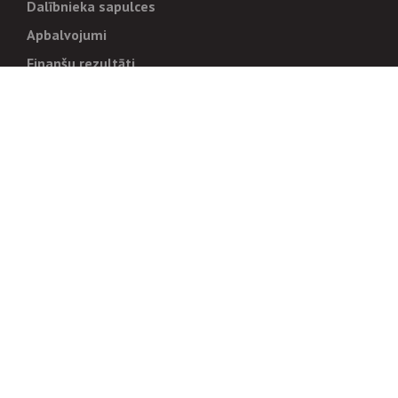
Dalībnieka sapulces
Apbalvojumi
Finanšu rezultāti
Pārvaldība
Stratēģija un mērķi
Politikas un kārtības
Trauksmes cēlējiem
Korupcijas novēršana
Tiesiskais regulējums
Sadarbības partneriem
Iepirkumi
Izsoles
Zemes īpašniekiem