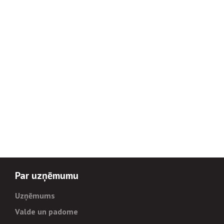
Par uzņēmumu
Uzņēmums
Valde un padome