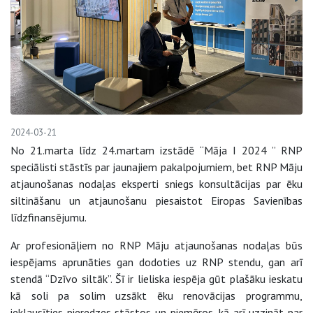
2024-03-21
No 21.marta līdz 24.martam izstādē “Māja I 2024 ” RNP
speciālisti stāstīs par jaunajiem pakalpojumiem, bet RNP Māju
atjaunošanas nodaļas eksperti sniegs konsultācijas par ēku
siltināšanu un atjaunošanu piesaistot Eiropas Savienības
līdzfinansējumu.
Ar profesionāļiem no RNP Māju atjaunošanas nodaļas būs
iespējams aprunāties gan dodoties uz RNP stendu, gan arī
stendā “Dzīvo siltāk”. Šī ir lieliska iespēja gūt plašāku ieskatu
kā soli pa solim uzsākt ēku renovācijas programmu,
ieklausīties pieredzes stāstos un piemēros, kā arī uzzināt par