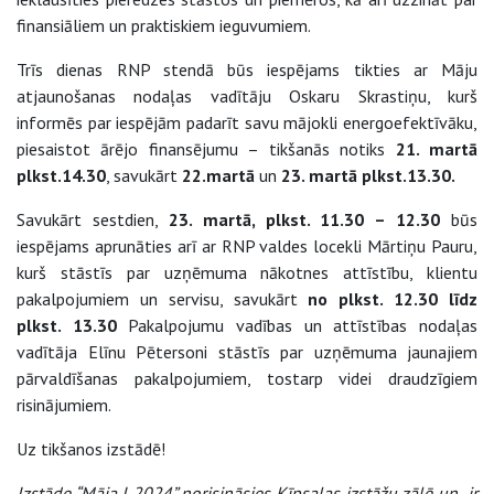
finansiāliem un praktiskiem ieguvumiem.
Trīs dienas RNP stendā būs iespējams tikties ar Māju
atjaunošanas nodaļas vadītāju Oskaru Skrastiņu, kurš
informēs par iespējām padarīt savu mājokli energoefektīvāku,
piesaistot ārējo finansējumu – tikšanās notiks
21. martā
plkst.14.30
, savukārt
22.martā
un
23. martā plkst.13.30.
Savukārt sestdien,
23. martā, plkst. 11.30 – 12.30
būs
iespējams aprunāties arī ar RNP valdes locekli Mārtiņu Pauru,
kurš stāstīs par uzņēmuma nākotnes attīstību, klientu
pakalpojumiem un servisu, savukārt
no plkst. 12.30 līdz
plkst. 13.30
Pakalpojumu vadības un attīstības nodaļas
vadītāja Elīnu Pētersoni stāstīs par uzņēmuma jaunajiem
pārvaldīšanas pakalpojumiem, tostarp videi draudzīgiem
risinājumiem.
Uz tikšanos izstādē!
Izstāde “Māja I 2024” norisināsies Ķīpsalas izstāžu zālē un ir