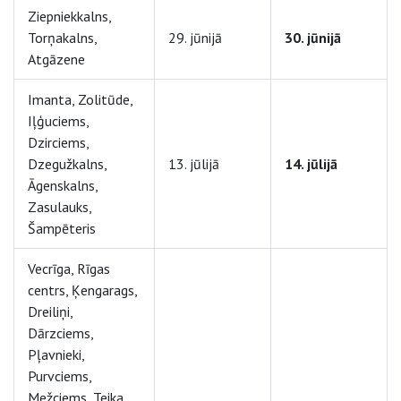
Ziepniekkalns,
Torņakalns,
29. jūnijā
30. jūnijā
Atgāzene
Imanta, Zolitūde,
Iļģuciems,
Dzirciems,
Dzegužkalns,
13. jūlijā
14. jūlijā
Āgenskalns,
Zasulauks,
Šampēteris
Vecrīga, Rīgas
centrs, Ķengarags,
Dreiliņi,
Dārzciems,
Pļavnieki,
Purvciems,
Mežciems, Teika,