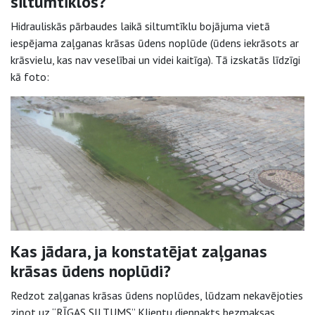
siltumtīklos?
Hidrauliskās pārbaudes laikā siltumtīklu bojājuma vietā
iespējama zaļganas krāsas ūdens noplūde (ūdens iekrāsots ar
krāsvielu, kas nav veselībai un videi kaitīga). Tā izskatās līdzīgi
kā foto:
Kas jādara, ja konstatējat zaļganas
krāsas ūdens noplūdi?
Redzot zaļganas krāsas ūdens noplūdes, lūdzam nekavējoties
ziņot uz “RĪGAS SILTUMS” Klientu diennakts bezmaksas