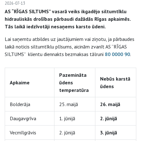
2026-07-13
AS “RĪGAS SILTUMS” vasarā veiks ikgadējo siltumtīklu
hidrauliskās drošības pārbaudi dažādās Rīgas apkaimēs.
Tās laikā iedzīvotāji nesaņems karsto ūdeni.
Lai saņemtu atbildes uz jautājumiem vai ziņotu, ja pārbaudes
laikā noticis siltumtīklu plīsums, aicinām zvanīt AS “RĪGAS
SILTUMS” klientu diennakts bezmaksas tālruni
80 0000 90
.
Pazemināta
Nebūs karstā
Apkaime
ūdens
ūdens
temperatūra
Bolderāja
25. maijā
26. maijā
Daugavgrīva
1. jūnijā
2. jūnijā
Vecmīlgrāvis
2. jūnijā
3. jūnijā