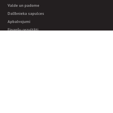
Valde un padome
Dalībnieka sapulces
Apbalvojumi
Finanšu rezultāti
Pārvaldība
Stratēģija un mērķi
Politikas un kārtības
Trauksmes cēlējiem
Korupcijas novēršana
Tiesiskais regulējums
Sadarbības partneriem
Iepirkumi