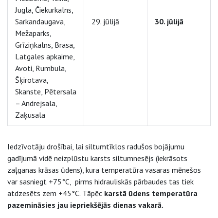
Jugla, Čiekurkalns,
Sarkandaugava,
29. jūlijā
30. jūlijā
Mežaparks,
Grīziņkalns, Brasa,
Latgales apkaime,
Avoti, Rumbula,
Šķirotava,
Skanste, Pētersala
– Andrejsala,
Zaķusala
Iedzīvotāju drošībai, lai siltumtīklos radušos bojājumu
gadījumā vidē neizplūstu karsts siltumnesējs (iekrāsots
zaļganas krāsas ūdens), kura temperatūra vasaras mēnešos
var sasniegt +75°C, pirms hidrauliskās pārbaudes tas tiek
atdzesēts zem +45°C. Tāpēc
karstā ūdens temperatūra
pazemināsies jau iepriekšējās dienas vakarā.