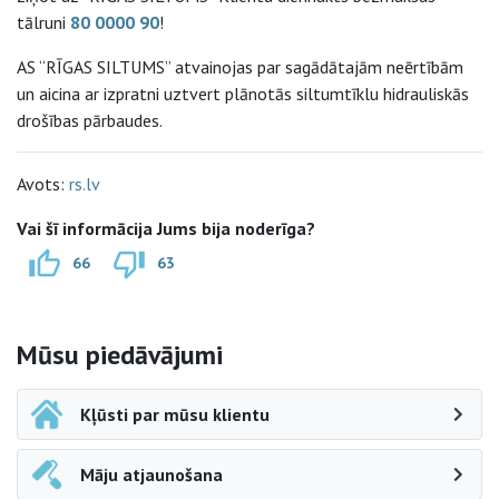
tālruni
80 0000 90
!
AS “RĪGAS SILTUMS” atvainojas par sagādātajām neērtībām
un aicina ar izpratni uztvert plānotās siltumtīklu hidrauliskās
drošības pārbaudes.
Avots:
rs.lv
Vai šī informācija Jums bija noderīga?
66
63
Sāna navigācija
Mūsu piedāvājumi
Kļūsti par mūsu klientu
Māju atjaunošana