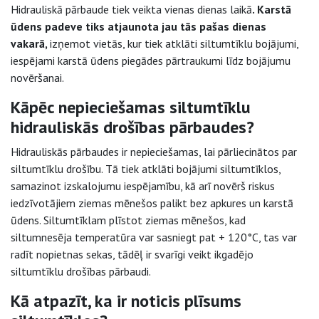
Hidrauliskā pārbaude tiek veikta vienas dienas laikā
. Karstā
ūdens padeve tiks atjaunota jau tās pašas dienas
vakarā,
izņemot vietās, kur tiek atklāti siltumtīklu bojājumi,
iespējami karstā ūdens piegādes pārtraukumi līdz bojājumu
novēršanai.
Kāpēc nepieciešamas siltumtīklu
hidrauliskās drošības pārbaudes?
Hidrauliskās pārbaudes ir nepieciešamas, lai pārliecinātos par
siltumtīklu drošību. Tā tiek atklāti bojājumi siltumtīklos,
samazinot izskalojumu iespējamību, kā arī novērš riskus
iedzīvotājiem ziemas mēnešos palikt bez apkures un karstā
ūdens. Siltumtīklam plīstot ziemas mēnešos, kad
siltumnesēja temperatūra var sasniegt pat + 120°C, tas var
radīt nopietnas sekas, tādēļ ir svarīgi veikt ikgadējo
siltumtīklu drošības pārbaudi.
Kā atpazīt, ka ir noticis plīsums