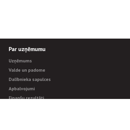
Par uzņēmumu
Uzņēmums
Valde un padome
Dalībnieka sapulces
Apbalvojumi
Finanšu rezultāti
Pārvaldība
Stratēģija un mērķi