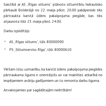
Saistībā ar AS „Rīgas siltums” plānoto siltumtīklu hidraulisko
pārbaudi Bolderājā no 22. maija plkst. 20.00 pakāpeniski tiks
pārtraukta karstā ūdens pakalpojuma piegāde, kas tiks
atjaunota līdz 23. maija plkst. 24.00.
Darbu izpildītājs:
AS „Rīgas siltums”, tālr. 80000090
PS „Siltumserviss Rīga”, tālr. 80000610
Vēršam Jūsu uzmanību, ka karstā ūdens pakalpojuma piegādes
pārtraukuma ilgums ir orientējošs un var mainīties atkarībā no
iespējamiem avāriju gadījumiem un to remonta darbu ilguma.
Atvainojamies par sagādātajām neērtībām!