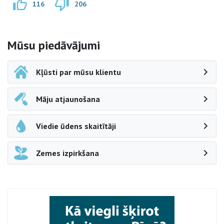
116
206
Sāna navigācija
Mūsu piedāvājumi
Kļūsti par mūsu klientu
Māju atjaunošana
Viedie ūdens skaitītāji
Zemes izpirkšana