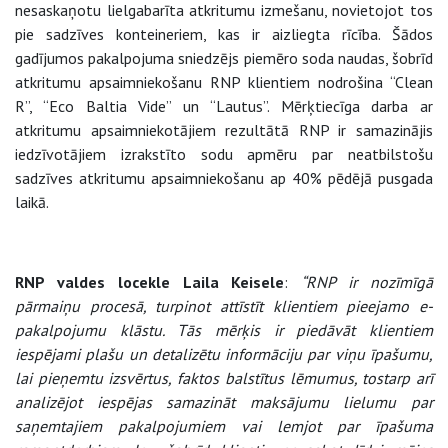
nesaskaņotu lielgabarīta atkritumu izmešanu, novietojot tos
pie sadzīves konteineriem, kas ir aizliegta rīcība. Šādos
gadījumos pakalpojuma sniedzējs piemēro soda naudas, šobrīd
atkritumu apsaimniekošanu RNP klientiem nodrošina “Clean
R”, “Eco Baltia Vide” un “Lautus”. Mērķtiecīga darba ar
atkritumu apsaimniekotājiem rezultātā RNP ir samazinājis
iedzīvotājiem izrakstīto sodu apmēru par neatbilstošu
sadzīves atkritumu apsaimniekošanu ap 40% pēdējā pusgada
laikā.
RNP valdes locekle Laila Keisele
:
“RNP ir nozīmīgā
pārmaiņu procesā, turpinot attīstīt klientiem pieejamo e-
pakalpojumu klāstu. Tās mērķis ir piedāvāt klientiem
iespējami plašu un detalizētu informāciju par viņu īpašumu,
lai pieņemtu izsvērtus, faktos balstītus lēmumus, tostarp arī
analizējot iespējas samazināt maksājumu lielumu par
saņemtajiem pakalpojumiem vai lemjot par īpašuma