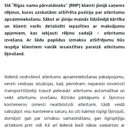
SIA “Rīgas namu pārvaldnieks” (RNP) klienti jūnijā saņems
rēķinus, kuros uzskatāmi atšifrēta pozīcija par atkritumu
apsaimniekošanu. Sākot ar jūniju mainās līdzšinējā kārtība
un klienti varēs detalizēti iepazīties ar maksājumu
apjomiem, kas iekļauti rēķinu sadaļā – atkritumu
izvešana. Ar šādu papildus izmaksu atšifrējumu būs
iespēja klientiem vairāk iesaistīties pareizā atkritumu
šķirošanā.
Ikdienā nodrošinot atkritumu apsaimniekošanas pakalpojumu,
nereti veidojas situācijas, kad, piemēram, nepareizi novietoti
transportlīdzekļi traucē piebraukt atkritumu automašīnai un
veikt atkritumu izvešanu. Būtisks pārkāpums ir šķirotos
konteineros izmesti neatbilstoši atkritumi, tādā veidā
sabojājot visu konteinera saturu, ko citi kaimiņi rūpīgi šķirojuši,
domājot gan par izmaksu samazināšanu, gan ilgtspējīgu
attieksmi pret vidi. Kā arī ikdienā bieži nākas saskarties ar