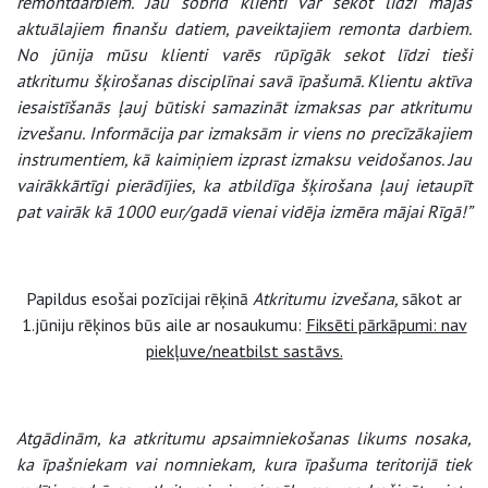
remontdarbiem. Jau šobrīd klienti var sekot līdzi mājas
aktuālajiem finanšu datiem, paveiktajiem remonta darbiem.
No jūnija mūsu klienti varēs rūpīgāk sekot līdzi tieši
atkritumu šķirošanas disciplīnai savā īpašumā. Klientu aktīva
iesaistīšanās ļauj būtiski samazināt izmaksas par atkritumu
izvešanu. Informācija par izmaksām ir viens no precīzākajiem
instrumentiem, kā kaimiņiem izprast izmaksu veidošanos. Jau
vairākkārtīgi pierādījies, ka atbildīga šķirošana ļauj ietaupīt
pat vairāk kā 1000 eur/gadā vienai vidēja izmēra mājai Rīgā!”
Papildus esošai pozīcijai rēķinā
Atkritumu izvešana,
sākot ar
1.jūniju rēķinos būs aile ar nosaukumu:
Fiksēti pārkāpumi: nav
piekļuve/neatbilst sastāvs.
Atgādinām, ka atkritumu apsaimniekošanas likums nosaka,
ka īpašniekam vai nomniekam, kura īpašuma teritorijā tiek