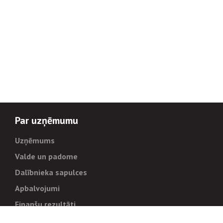
Par uzņēmumu
Uzņēmums
Valde un padome
Dalībnieka sapulces
Apbalvojumi
Finanšu rezultāti