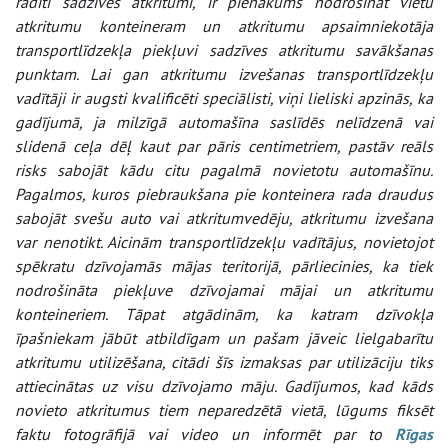
radīti sadzīves atkritumi, ir pienākums nodrošināt vietu
atkritumu konteineram un atkritumu apsaimniekotāja
transportlīdzekļa piekļuvi sadzīves atkritumu savākšanas
punktam. Lai gan atkritumu izvešanas transportlīdzekļu
vadītāji ir augsti kvalificēti speciālisti, viņi lieliski apzinās, ka
gadījumā, ja milzīgā automašīna saslīdēs nelīdzenā vai
slidenā ceļa dēļ kaut par pāris centimetriem, pastāv reāls
risks sabojāt kādu citu pagalmā novietotu automašīnu.
Pagalmos, kuros piebraukšana pie konteinera rada draudus
sabojāt svešu auto vai atkritumvedēju, atkritumu izvešana
var nenotikt. Aicinām transportlīdzekļu vadītājus, novietojot
spēkratu dzīvojamās mājas teritorijā, pārliecinies, ka tiek
nodrošināta piekļuve dzīvojamai mājai un atkritumu
konteineriem. Tāpat atgādinām, ka katram dzīvokļa
īpašniekam jābūt atbildīgam un pašam jāveic lielgabarītu
atkritumu utilizēšana, citādi šīs izmaksas par utilizāciju tiks
attiecinātas uz visu dzīvojamo māju. Gadījumos, kad kāds
novieto atkritumus tiem neparedzētā vietā, lūgums fiksēt
faktu fotogrāfijā vai video un informēt par to
Rīgas