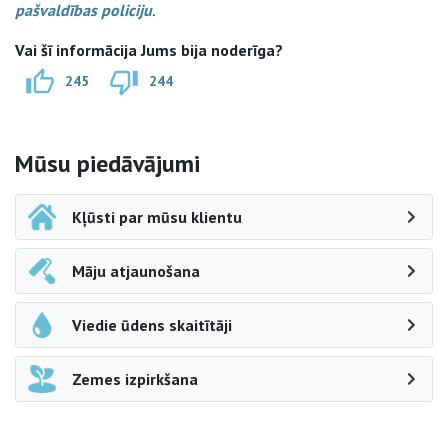
pašvaldības policiju
.
Vai šī informācija Jums bija noderīga?
245
244
Sāna navigācija
Mūsu piedāvājumi
Kļūsti par mūsu klientu
Māju atjaunošana
Viedie ūdens skaitītāji
Zemes izpirkšana