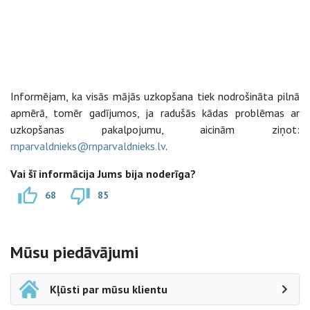
Informējam, ka visās mājās uzkopšana tiek nodrošināta pilnā
apmērā, tomēr gadījumos, ja radušās kādas problēmas ar
uzkopšanas pakalpojumu, aicinām ziņot:
rnparvaldnieks@rnparvaldnieks.lv
.
Vai šī informācija Jums bija noderīga?
68
85
Sāna navigācija
Mūsu piedāvājumi
Kļūsti par mūsu klientu