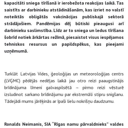
kapacitāti sniega tīrīšanā ir ierobežota reakcijas laikā. Tas
saistīts ar darbinieku atstādināšanām, kas izriet no valstī
noteiktās obligātās vakcinācijas publiskajā sektorā
strādājošiem. Pandēmijas dēļ būtiski pieaugusi arī
darbinieku saslimstība. Līdz ar to sniega un ledus tīrīšana
šobrīd notiek ārkārtas režīmā, piesaistot visus iespējamos
tehniskos resursus un papildspēkus, kas pieejami
uzņēmumā.
Turklāt Latvijas Vides, ģeoloģijas un meteoroloģijas centrs
(LVĢMC) pēdējās nedēļas laikā jau otro reizi paaugstinājis
brīdinājuma līmeni galvaspilsētā – pirmo reizi vēsturē
izsludinot sarkano brīdinājumu par ekstremāli stipru snigšanu.
Tādejādi mums jārēķinās ar īpaši lielu nokrišņu daudzumu.
Ronalds Neimanis, SIA “Rīgas namu pārvaldnieks” valdes