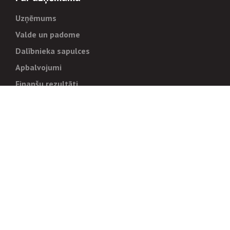
Uzņēmums
Valde un padome
Dalībnieka sapulces
Apbalvojumi
Finanšu rezultāti
Pārvaldība
Stratēģija un mērķi
Politikas un kārtības
Trauksmes cēlējiem
Korupcijas novēršana
Tiesiskais regulējums
Sadarbības partneriem