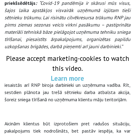
priekšsēdētājs
:
“Covid-19 pandēmija ir skārusi mūs visus,
šajos laika apstākļos visvairāk uzņēmumā izjūtam tieši
sētnieku trūkumu. Lai risinātu cilvēkresursa trūkumu RNP jau
pirms ziemas sezonas veicis virkni pasākumu – pastiprināta
materiāli tehniskā bāze pielāgojot uzņēmuma tehniku sniega
tīrīšanai, piesaistīts ārpakalpojums, organizētas papildu
uzkopšanas brigādes, darbā pieņemti arī jauni darbinieki.”
Please accept marketing-cookies to watch
this video.
Jau iepriekš ziņots, ka saistībā ar darbinieku trūkumu
Learn more
uzņēmumā, uzkopšanas darbos brīvprātīgi vairākkārtīgi
iesaistās arī RNP biroja darbinieki un uzņēmuma vadība. Rīt,
sestdien plānota jau trešā sētnieku darba atbalsta akcija,
šoreiz sniega tīrīšanā no uzņēmuma klientu māju teritorijām.
Aicinām klientus būt izprotošiem pret radušos situāciju,
pakalpojums tiek nodrošināts, bet pastāv iespēja, ka var