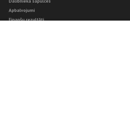
Dalībnieka sapulces
Apbalvojumi
Finanšu rezultāti
Pārvaldība
Stratēģija un mērķi
Politikas un kārtības
Trauksmes cēlējiem
Korupcijas novēršana
Tiesiskais regulējums
Sadarbības partneriem
Iepirkumi
Izsoles
Zemes īpašniekiem