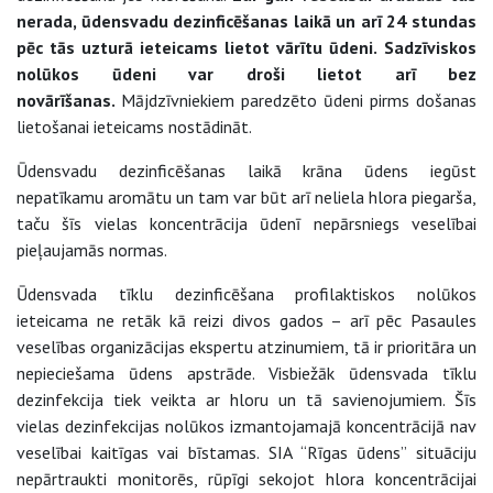
nerada, ūdensvadu dezinficēšanas laikā un arī 24 stundas
pēc tās uzturā ieteicams lietot vārītu ūdeni.
Sadzīviskos
nolūkos ūdeni var droši lietot arī bez
novārīšanas.
Mājdzīvniekiem paredzēto ūdeni pirms došanas
lietošanai ieteicams nostādināt.
Ūdensvadu dezinficēšanas laikā krāna ūdens iegūst
nepatīkamu aromātu un tam var būt arī neliela hlora piegarša,
taču šīs vielas koncentrācija ūdenī nepārsniegs veselībai
pieļaujamās normas.
Ūdensvada tīklu dezinficēšana profilaktiskos nolūkos
ieteicama ne retāk kā reizi divos gados – arī pēc Pasaules
veselības organizācijas ekspertu atzinumiem, tā ir prioritāra un
nepieciešama ūdens apstrāde. Visbiežāk ūdensvada tīklu
dezinfekcija tiek veikta ar hloru un tā savienojumiem. Šīs
vielas dezinfekcijas nolūkos izmantojamajā koncentrācijā nav
veselībai kaitīgas vai bīstamas. SIA “Rīgas ūdens” situāciju
nepārtraukti monitorēs, rūpīgi sekojot hlora koncentrācijai