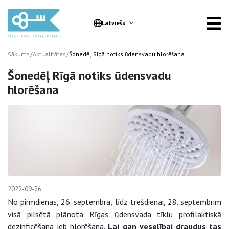
Latviešu
/
/
Sākums
Aktualitātes
Šonedēļ Rīgā notiks ūdensvadu hlorēšana
Šonedēļ Rīgā notiks ūdensvadu
hlorēšana
2022-09-26
No pirmdienas, 26. septembra, līdz trešdienai, 28. septembrim
visā pilsētā plānota Rīgas ūdensvada tīklu profilaktiskā
dezinficēšana jeb hlorēšana.
Lai gan veselībai draudus tas