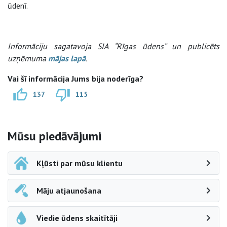
ūdenī.
Informāciju sagatavoja SIA “Rīgas ūdens” un publicēts
uzņēmuma
mājas lapā
.
Vai šī informācija Jums bija noderīga?
137
115
Sāna navigācija
Mūsu piedāvājumi
Kļūsti par mūsu klientu
Māju atjaunošana
Viedie ūdens skaitītāji