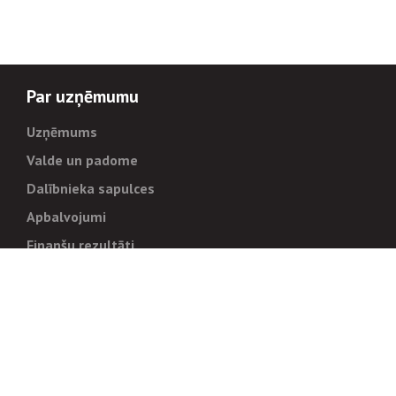
Par uzņēmumu
Uzņēmums
Valde un padome
Dalībnieka sapulces
Apbalvojumi
Finanšu rezultāti
Pārvaldība
Stratēģija un mērķi
Politikas un kārtības
Trauksmes cēlējiem