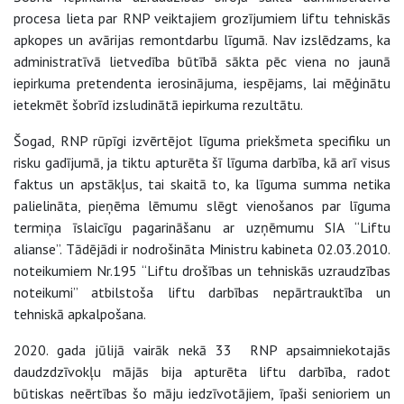
procesa lieta par RNP veiktajiem grozījumiem liftu tehniskās
apkopes un avārijas remontdarbu līgumā. Nav izslēdzams, ka
administratīvā lietvedība būtībā sākta pēc viena no jaunā
iepirkuma pretendenta ierosinājuma, iespējams, lai mēģinātu
ietekmēt šobrīd izsludinātā iepirkuma rezultātu.
Šogad, RNP rūpīgi izvērtējot līguma priekšmeta specifiku un
risku gadījumā, ja tiktu apturēta šī līguma darbība, kā arī visus
faktus un apstākļus, tai skaitā to, ka līguma summa netika
palielināta, pieņēma lēmumu slēgt vienošanos par līguma
termiņa īslaicīgu pagarināšanu ar uzņēmumu SIA “Liftu
alianse”. Tādējādi ir nodrošināta Ministru kabineta 02.03.2010.
noteikumiem Nr.195 “Liftu drošības un tehniskās uzraudzības
noteikumi” atbilstoša liftu darbības nepārtrauktība un
tehniskā apkalpošana.
2020. gada jūlijā vairāk nekā 33 RNP apsaimniekotajās
daudzdzīvokļu mājās bija apturēta liftu darbība, radot
būtiskas neērtības šo māju iedzīvotājiem, īpaši senioriem un