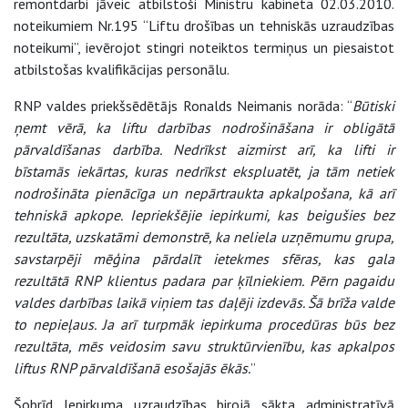
remontdarbi jāveic atbilstoši Ministru kabineta 02.03.2010.
noteikumiem Nr.195 “Liftu drošības un tehniskās uzraudzības
noteikumi”, ievērojot stingri noteiktos termiņus un piesaistot
atbilstošas kvalifikācijas personālu.
RNP valdes priekšsēdētājs Ronalds Neimanis norāda: “
Būtiski
ņemt vērā, ka liftu darbības nodrošināšana ir obligātā
pārvaldīšanas darbība. Nedrīkst aizmirst arī, ka lifti ir
bīstamās iekārtas, kuras nedrīkst ekspluatēt, ja tām netiek
nodrošināta pienācīga un nepārtraukta apkalpošana, kā arī
tehniskā apkope. Iepriekšējie iepirkumi, kas beigušies bez
rezultāta, uzskatāmi demonstrē, ka neliela uzņēmumu grupa,
savstarpēji mēģina pārdalīt ietekmes sfēras, kas gala
rezultātā RNP klientus padara par ķīlniekiem. Pērn pagaidu
valdes darbības laikā viņiem tas daļēji izdevās. Šā brīža valde
to nepieļaus. Ja arī turpmāk iepirkuma procedūras būs bez
rezultāta, mēs veidosim savu struktūrvienību, kas apkalpos
liftus RNP pārvaldīšanā esošajās ēkās.
”
Šobrīd Iepirkuma uzraudzības birojā sākta administratīvā