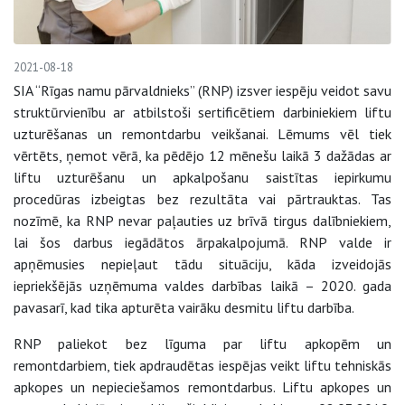
2021-08-18
SIA “Rīgas namu pārvaldnieks” (RNP) izsver iespēju veidot savu
struktūrvienību ar atbilstoši sertificētiem darbiniekiem liftu
uzturēšanas un remontdarbu veikšanai. Lēmums vēl tiek
vērtēts, ņemot vērā, ka pēdējo 12 mēnešu laikā 3 dažādas ar
liftu uzturēšanu un apkalpošanu saistītas iepirkumu
procedūras izbeigtas bez rezultāta vai pārtrauktas. Tas
nozīmē, ka RNP nevar paļauties uz brīvā tirgus dalībniekiem,
lai šos darbus iegādātos ārpakalpojumā. RNP valde ir
apņēmusies nepieļaut tādu situāciju, kāda izveidojās
iepriekšējās uzņēmuma valdes darbības laikā – 2020. gada
pavasarī, kad tika apturēta vairāku desmitu liftu darbība.
RNP paliekot bez līguma par liftu apkopēm un
remontdarbiem, tiek apdraudētas iespējas veikt liftu tehniskās
apkopes un nepieciešamos remontdarbus. Liftu apkopes un