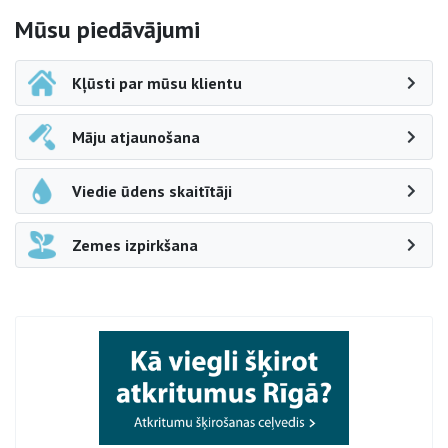
Sāna navigācija
Mūsu piedāvājumi
Kļūsti par mūsu klientu
Māju atjaunošana
Viedie ūdens skaitītāji
Zemes izpirkšana