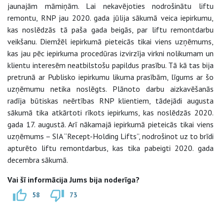
jaunajām māmiņām. Lai nekavējoties nodrošinātu liftu
remontu, RNP jau 2020. gada jūlija sākumā veica iepirkumu,
kas noslēdzās tā paša gada beigās, par liftu remontdarbu
veikšanu. Diemžēl iepirkumā pieteicās tikai viens uzņēmums,
kas jau pēc iepirkuma procedūras izvirzīja virkni nolikumam un
klientu interesēm neatbilstošu papildus prasību. Tā kā tas bija
pretrunā ar Publisko iepirkumu likuma prasībām, līgums ar šo
uzņēmumu netika noslēgts. Plānoto darbu aizkavēšanās
radīja būtiskas neērtības RNP klientiem, tādejādi augusta
sākumā tika atkārtoti rīkots iepirkums, kas noslēdzās 2020.
gada 17. augustā. Arī nākamajā iepirkumā pieteicās tikai viens
uzņēmums – SIA “Recept-Holding Lifts”, nodrošinot uz to brīdi
apturēto liftu remontdarbus, kas tika pabeigti 2020. gada
decembra sākumā.
Vai šī informācija Jums bija noderīga?
58
73