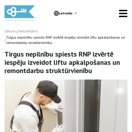
Latviešu
/
Sākums
Aktualitātes
Tirgus nepilnību spiests RNP izvērtē iespēju izveidot liftu apkalpošanas un
/
remontdarbu struktūrvienību
Tirgus nepilnību spiests RNP izvērtē
iespēju izveidot liftu apkalpošanas un
remontdarbu struktūrvienību