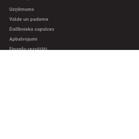
Uzņēmums
Valde un padome
Dalībnieka sapulces
Apbalvojumi
Finanšu rezultāti
Pārvaldība
Stratēģija un mērķi
Politikas un kārtības
Trauksmes cēlējiem
Korupcijas novēršana
Tiesiskais regulējums
Sadarbības partneriem