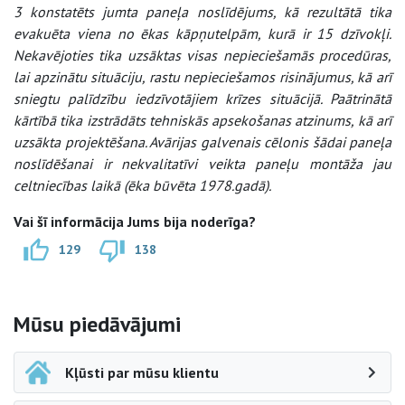
3 konstatēts jumta paneļa noslīdējums, kā rezultātā tika
evakuēta viena no ēkas kāpņutelpām, kurā ir 15 dzīvokļi.
Nekavējoties tika uzsāktas visas nepieciešamās procedūras,
lai apzinātu situāciju, rastu nepieciešamos risinājumus, kā arī
sniegtu palīdzību iedzīvotājiem krīzes situācijā. Paātrinātā
kārtībā tika izstrādāts tehniskās apsekošanas atzinums, kā arī
uzsākta projektēšana. Avārijas galvenais cēlonis šādai paneļa
noslīdēšanai ir nekvalitatīvi veikta paneļu montāža jau
celtniecības laikā (ēka būvēta 1978.gadā).
Vai šī informācija Jums bija noderīga?
129
138
Sāna navigācija
Mūsu piedāvājumi
Kļūsti par mūsu klientu