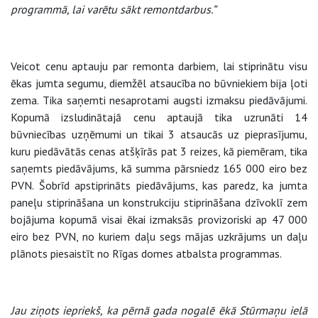
programmā, lai varētu sākt remontdarbus.”
Veicot cenu aptauju par remonta darbiem, lai stiprinātu visu
ēkas jumta segumu, diemžēl atsaucība no būvniekiem bija ļoti
zema. Tika saņemti nesaprotami augsti izmaksu piedāvājumi.
Kopumā izsludinātajā cenu aptaujā tika uzrunāti 14
būvniecības uzņēmumi un tikai 3 atsaucās uz pieprasījumu,
kuru piedāvātās cenas atšķīrās pat 3 reizes, kā piemēram, tika
saņemts piedāvājums, kā summa pārsniedz 165 000 eiro bez
PVN. Šobrīd apstiprināts piedāvājums, kas paredz, ka jumta
paneļu stiprināšana un konstrukciju stiprināšana dzīvoklī zem
bojājuma kopumā visai ēkai izmaksās provizoriski ap 47 000
eiro bez PVN, no kuriem daļu segs mājas uzkrājums un daļu
plānots piesaistīt no Rīgas domes atbalsta programmas.
Jau ziņots iepriekš, ka pērnā gada nogalē ēkā Stūrmaņu ielā