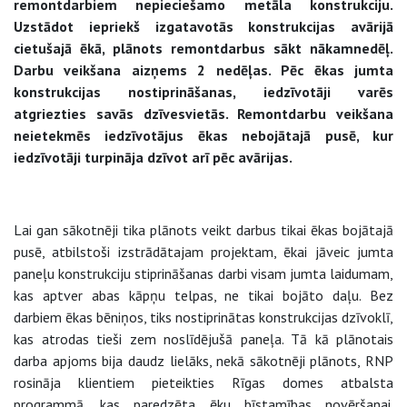
remontdarbiem nepieciešamo metāla konstrukciju.
Uzstādot iepriekš izgatavotās konstrukcijas avārijā
cietušajā ēkā, plānots remontdarbus sākt nākamnedēļ.
Darbu veikšana aizņems 2 nedēļas. Pēc ēkas jumta
konstrukcijas nostiprināšanas, iedzīvotāji varēs
atgriezties savās dzīvesvietās. Remontdarbu veikšana
neietekmēs iedzīvotājus ēkas nebojātajā pusē, kur
iedzīvotāji turpināja dzīvot arī pēc avārijas.
Lai gan sākotnēji tika plānots veikt darbus tikai ēkas bojātajā
pusē, atbilstoši izstrādātajam projektam, ēkai jāveic jumta
paneļu konstrukciju stiprināšanas darbi visam jumta laidumam,
kas aptver abas kāpņu telpas, ne tikai bojāto daļu. Bez
darbiem ēkas bēniņos, tiks nostiprinātas konstrukcijas dzīvoklī,
kas atrodas tieši zem noslīdējušā paneļa. Tā kā plānotais
darba apjoms bija daudz lielāks, nekā sākotnēji plānots, RNP
rosināja klientiem pieteikties Rīgas domes atbalsta
programmā, kas paredzēta ēku bīstamības novēršanai.