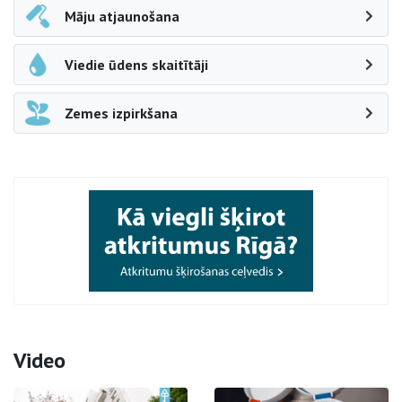
Māju atjaunošana
Viedie ūdens skaitītāji
Zemes izpirkšana
Video