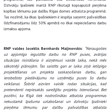
Dzīvokļu īpašnieki martā RNP rīkotajā kopsapulcē pieņēma
kopības lēmumu par dalību Rīgas domes atbalsta programmā.
Tas nozīmē, ka ēkas īpašniekiem ir iespēja saņemt pašvaldības
līdzfinansējumu līdz 50% apmērā no ēkai nepieciešamo darbu
izmaksu apjoma.
RNP valdes loceklis Bernhards Maļinovskis
:
“Neraugoties
uz apjomīgo ieguldīto darbu no RNP puses, avārijas
situācijas risināšana ir aizņēmusi vairāk laika, nekā mēs
sākotnēji plānojām. Tas saistīts gan ar laika ziņā ietilpīgo
projektēšanas un projekta saskaņošanas darbu, gan
ierobežoto piedāvājumu no uzņēmēju puses šo darbu
veikšanai. Šobrīd aizvien vairāk rodas situācijas, kad
pretendenti nepiesakās sarežģītu projektu īstenošanai. Bet
pozitīvi, ka Rīgā tiek nodrošinātas atbalsta programmas
nekustamā īpašuma uzlabošanai un dzīvokļu īpašnieki
pieņēma lēmumu par dalību pašvaldības atbalsta