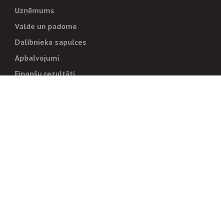
Uzņēmums
Valde un padome
Dalībnieka sapulces
Apbalvojumi
Finanšu rezultāti
Pārvaldība
Stratēģija un mērķi
Politikas un kārtības
Trauksmes cēlējiem
Korupcijas novēršana
Tiesiskais regulējums
Sadarbības partneriem