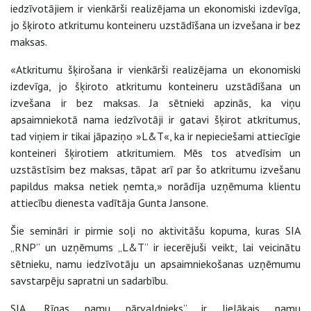
iedzīvotājiem ir vienkārši realizējama un ekonomiski izdevīga,
jo šķiroto atkritumu konteineru uzstādīšana un izvešana ir bez
maksas.
«Atkritumu šķirošana ir vienkārši realizējama un ekonomiski
izdevīga, jo šķiroto atkritumu konteineru uzstādīšana un
izvešana ir bez maksas. Ja sētnieki apzinās, ka viņu
apsaimniekotā nama iedzīvotāji ir gatavi šķirot atkritumus,
tad viņiem ir tikai jāpaziņo »L&T«, ka ir nepieciešami attiecīgie
konteineri šķirotiem atkritumiem. Mēs tos atvedīsim un
uzstāstīsim bez maksas, tāpat arī par šo atkritumu izvešanu
papildus maksa netiek ņemta,» norādīja uzņēmuma klientu
attiecību dienesta vadītāja Gunta Jansone.
Šie semināri ir pirmie soļi no aktivitāšu kopuma, kuras SIA
„RNP” un uzņēmums „L&T” ir iecerējuši veikt, lai veicinātu
sētnieku, namu iedzīvotāju un apsaimniekošanas uzņēmumu
savstarpēju sapratni un sadarbību.
SIA „Rīgas namu pārvaldnieks” ir lielākais namu