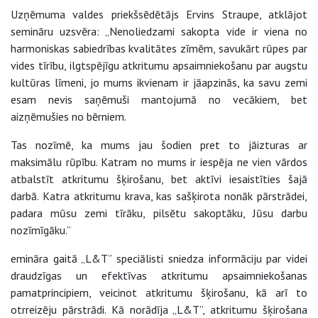
Uzņēmuma valdes priekšsēdētājs Ervins Straupe, atklājot
semināru uzsvēra: „Nenoliedzami sakopta vide ir viena no
harmoniskas sabiedrības kvalitātes zīmēm, savukārt rūpes par
vides tīrību, ilgtspējīgu atkritumu apsaimniekošanu par augstu
kultūras līmeni, jo mums ikvienam ir jāapzinās, ka savu zemi
esam nevis saņēmuši mantojumā no vecākiem, bet
aizņēmušies no bērniem.
Tas nozīmē, ka mums jau šodien pret to jāizturas ar
maksimālu rūpību. Katram no mums ir iespēja ne vien vārdos
atbalstīt atkritumu šķirošanu, bet aktīvi iesaistīties šajā
darbā. Katra atkritumu krava, kas sašķirota nonāk pārstrādei,
padara mūsu zemi tīrāku, pilsētu sakoptāku, Jūsu darbu
nozīmīgāku.”
emināra gaitā „L&T” speciālisti sniedza informāciju par videi
draudzīgas un efektīvas atkritumu apsaimniekošanas
pamatprincipiem, veicinot atkritumu šķirošanu, kā arī to
otrreizēju pārstrādi. Kā norādīja „L&T”, atkritumu šķirošana