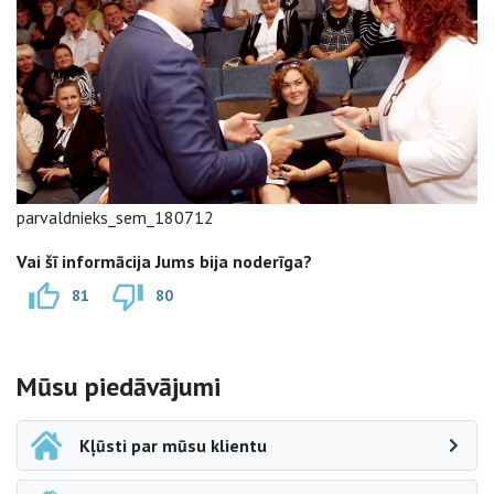
parvaldnieks_sem_180712
Vai šī informācija Jums bija noderīga?
81
80
Sāna navigācija
Mūsu piedāvājumi
Kļūsti par mūsu klientu