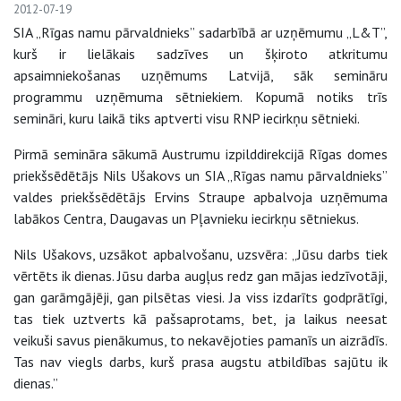
2012-07-19
SIA „Rīgas namu pārvaldnieks” sadarbībā ar uzņēmumu „L&T”,
kurš ir lielākais sadzīves un šķiroto atkritumu
apsaimniekošanas uzņēmums Latvijā, sāk semināru
programmu uzņēmuma sētniekiem. Kopumā notiks trīs
semināri, kuru laikā tiks aptverti visu RNP iecirkņu sētnieki.
Pirmā semināra sākumā Austrumu izpilddirekcijā Rīgas domes
priekšsēdētājs Nils Ušakovs un SIA „Rīgas namu pārvaldnieks”
valdes priekšsēdētājs Ervins Straupe apbalvoja uzņēmuma
labākos Centra, Daugavas un Pļavnieku iecirkņu sētniekus.
Nils Ušakovs, uzsākot apbalvošanu, uzsvēra: „Jūsu darbs tiek
vērtēts ik dienas. Jūsu darba augļus redz gan mājas iedzīvotāji,
gan garāmgājēji, gan pilsētas viesi. Ja viss izdarīts godprātīgi,
tas tiek uztverts kā pašsaprotams, bet, ja laikus neesat
veikuši savus pienākumus, to nekavējoties pamanīs un aizrādīs.
Tas nav viegls darbs, kurš prasa augstu atbildības sajūtu ik
dienas.”