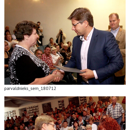
parvaldnieks_sem_180712