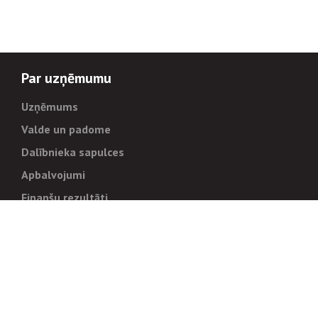
Par uzņēmumu
Uzņēmums
Valde un padome
Dalībnieka sapulces
Apbalvojumi
Finanšu rezultāti
Pārvaldība
Stratēģija un mērķi
Politikas un kārtības
Trauksmes cēlējiem