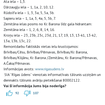
Ata iela – 1,3.
Dārzaugļu iela – 1, 1a, 2, 10, 12.
Rūdolfa iela – 1, 3, 3a, 5, 5a, 5b.
Sapieru iela – 1, 1a, 3, 4a, 5, 5b, 7.
Zemitāna ielas posms no Kr. Barona līdz gala hidrantam:
Zemitāna iela – 1, 2, 6, 8, 14, 16.
Kroņu iela – 23, 23b, 23c, 23d, 21, 17, 19, 13, 13-k1, 13-k2,
13a, 13b, 13c, 22.
Remontdarbu faktiskās vietas ielu krustojumos:
Brīvības/Cēsu, Brīvības/Pērnavas, Brīvības/Kr. Barona,
Brīvības/Klijānu, Kr. Barona /Zemitānu, Kr. Barona/Pērnavas,
A.Čaka/Pērnavas.
Informācijas avots:
www.rigasudens.lv
SIA “Rīgas ūdens” vienotais informatīvais tālrunis uzziņām un
diennakts tālrunis avāriju pieteikšanai 80002122.
Vai šī informācija Jums bija noderīga?
92
107