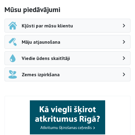
Sāna navigācija
Mūsu piedāvājumi
Kļūsti par mūsu klientu
Māju atjaunošana
Viedie ūdens skaitītāji
Zemes izpirkšana