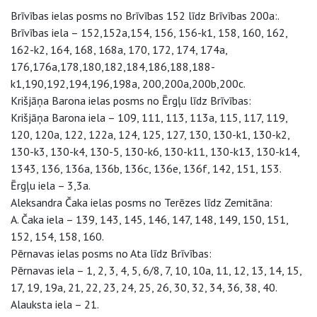
Brīvības ielas posms no Brīvības 152 līdz Brīvības 200a:.
Brīvības iela – 152,152a,154, 156, 156-k1, 158, 160, 162,
162-k2, 164, 168, 168a, 170, 172, 174, 174a,
176,176a,178,180,182,184,186,188,188-
k1,190,192,194,196,198a, 200,200a,200b,200c.
Krišjāņa Barona ielas posms no Ērgļu līdz Brīvības:
Krišjāņa Barona iela – 109, 111, 113, 113a, 115, 117, 119,
120, 120a, 122, 122a, 124, 125, 127, 130, 130-k1, 130-k2,
130-k3, 130-k4, 130-5, 130-k6, 130-k11, 130-k13, 130-k14,
1343, 136, 136a, 136b, 136c, 136e, 136f, 142, 151, 153.
Ērgļu iela – 3,3a.
Aleksandra Čaka ielas posms no Terēzes līdz Zemitāna:
A. Čaka iela – 139, 143, 145, 146, 147, 148, 149, 150, 151,
152, 154, 158, 160.
Pērnavas ielas posms no Ata līdz Brīvības:
Pērnavas iela – 1, 2, 3, 4, 5, 6/8, 7, 10, 10a, 11, 12, 13, 14, 15,
17, 19, 19a, 21, 22, 23, 24, 25, 26, 30, 32, 34, 36, 38, 40.
Alauksta iela – 21.