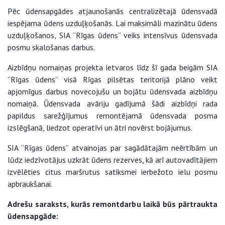
Pēc ūdensapgādes atjaunošanās centralizētajā ūdensvadā
iespējama ūdens uzduļķošanās. Lai maksimāli mazinātu ūdens
uzduļķošanos, SIA “Rīgas ūdens” veiks intensīvus ūdensvada
posmu skalošanas darbus.
Aizbīdņu nomaiņas projekta ietvaros līdz šī gada beigām SIA
“Rīgas ūdens” visā Rīgas pilsētas teritorijā plāno veikt
apjomīgus darbus novecojušu un bojātu ūdensvada aizbīdņu
nomaiņā. Ūdensvada avāriju gadījumā šādi aizbīdņi rada
papildus sarežģījumus remontējamā ūdensvada posma
izslēgšanā, liedzot operatīvi un ātri novērst bojājumus.
SIA “Rīgas ūdens” atvainojas par sagādātajām neērtībām un
lūdz iedzīvotājus uzkrāt ūdens rezerves, kā arī autovadītājiem
izvēlēties citus maršrutus satiksmei ierbežoto ielu posmu
apbraukšanai.
Adrešu saraksts, kurās remontdarbu laikā būs pārtraukta
ūdensapgāde: