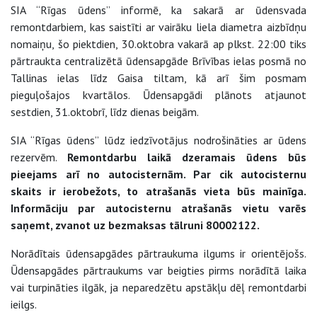
SIA “Rīgas ūdens” informē, ka sakarā ar ūdensvada
remontdarbiem, kas saistīti ar vairāku liela diametra aizbīdņu
nomaiņu, šo piektdien, 30.oktobra vakarā ap plkst. 22:00 tiks
pārtraukta centralizētā ūdensapgāde Brīvības ielas posmā no
Tallinas ielas līdz Gaisa tiltam, kā arī šim posmam
pieguļošajos kvartālos. Ūdensapgādi plānots atjaunot
sestdien, 31.oktobrī, līdz dienas beigām.
SIA “Rīgas ūdens” lūdz iedzīvotājus nodrošināties ar ūdens
rezervēm.
Remontdarbu laikā dzeramais ūdens būs
pieejams arī no autocisternām. Par cik autocisternu
skaits ir ierobežots, to atrašanās vieta būs mainīga.
Informāciju par autocisternu atrašanās vietu varēs
saņemt, zvanot uz bezmaksas tālruni 80002122.
Norādītais ūdensapgādes pārtraukuma ilgums ir orientējošs.
Ūdensapgādes pārtraukums var beigties pirms norādītā laika
vai turpināties ilgāk, ja neparedzētu apstākļu dēļ remontdarbi
ieilgs.