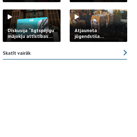
strādā praksē
Diskusija “Ilgtspējīgu
Atjaunota
mājokļu attīstības
jūgendstila
izaicinājums”
arhitektūras pērles
fasāde Tallinas ielā
Skatīt vairāk
23