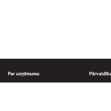
Par uzņēmumu
Pārvaldīb
Uzņēmums
Stratēģija u
Valde un padome
Politikas un
Dalībnieka sapulces
Trauksmes c
Apbalvojumi
Korupcijas 