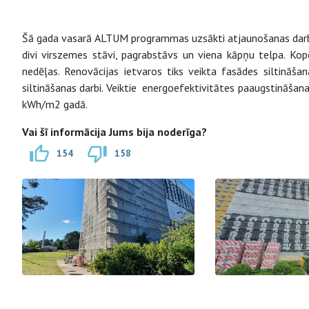
Šā gada vasarā ALTUM programmas uzsākti atjaunošanas dar
divi virszemes stāvi, pagrabstāvs un viena kāpņu telpa. Kop
nedēļas. Renovācijas ietvaros tiks veikta fasādes siltināša
siltināšanas darbi. Veiktie energoefektivitātes paaugstināša
kWh/m2 gadā.
Vai šī informācija Jums bija noderīga?
154
158