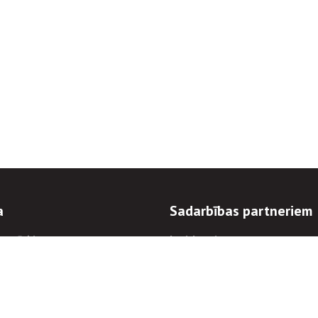
a
Sadarbības partneriem
n mērķi
Iepirkumi
 kārtības
Izsoles
ēlējiem
Zemes īpašniekiem
novēršana
Elektronisko sakaru komers