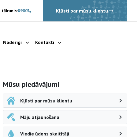
Kļūsti par mūsu klientu
 tālrunis:
8900
Noderīgi
Kontakti
rādīt apakšizvēlni
Parādīt apakšizvēlni
Parādīt apakšizvēlni
Sāna navigācija
Mūsu piedāvājumi
Kļūsti par mūsu klientu
Māju atjaunošana
Viedie ūdens skaitītāji