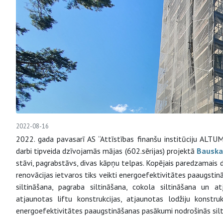
2022-08-16
2022. gada pavasarī AS “Attīstības finanšu institūciju ALT
darbi tipveida dzīvojamās mājas (602.sērijas) projektā
Bauska
stāvi, pagrabstāvs, divas kāpņu telpas. Kopējais paredzamais 
renovācijas ietvaros tiks veikti energoefektivitātes paaugsti
siltināšana, pagraba siltināšana, cokola siltināšana un at
atjaunotas liftu konstrukcijas, atjaunotas lodžiju konstru
energoefektivitātes paaugstināšanas pasākumi nodrošinās si