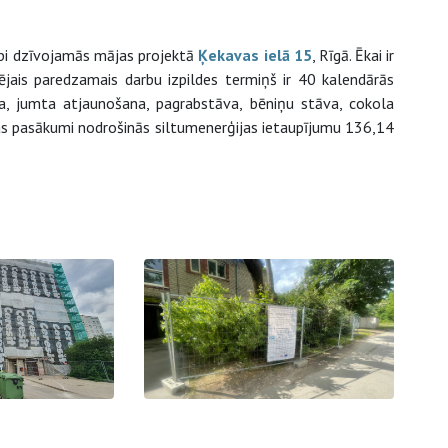
bi dzīvojamās mājas projektā
Ķekavas ielā 15
, Rīgā. Ēkai ir
ējais paredzamais darbu izpildes termiņš ir 40 kalendārās
na, jumta atjaunošana, pagrabstāva, bēniņu stāva, cokola
nas pasākumi nodrošinās siltumenerģijas ietaupījumu 136,14