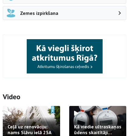
Zemes izpirkšana
Video
Ceļā uz renovāciju:
Kā viedie ultraskaņas
nams Slāvu ielā 25A
ūdens skaitītāji