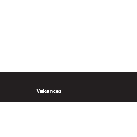
Vakances
Darba iespējas
Prakses iespējas
antiem