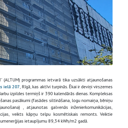
UM” (ALTUM) programmas ietvarā tika uzsākti atjaunošanas
s ielā 207
, Rīgā, kas aktīvi turpinās. Ēkai ir deviņi virszemes
darbu izpildes termiņš ir 390 kalendārās dienas. Kompleksas
nāšanas pasākumi (fasādes siltināšana, logu nomaiņa, bēniņu
jaunošana) , atjaunotas galvenās inženierkomunikācijas,
kcijas, veikts kāpņu telpu kosmētiskais remonts. Veiktie
ltumenerģijas ietaupījumu 89,34 kWh/m2 gadā.