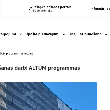
Pašapkalpošanās portāls
Informācijas
E-pārvaldnieks
alpojumi
Īpašie piedāvājumi
Māju atjaunošana
Parādīt apakšizvēlni
Parādīt apakšizvēlni
Pa
ALTUM programmas ietvarā
nošanas darbi ALTUM programmas