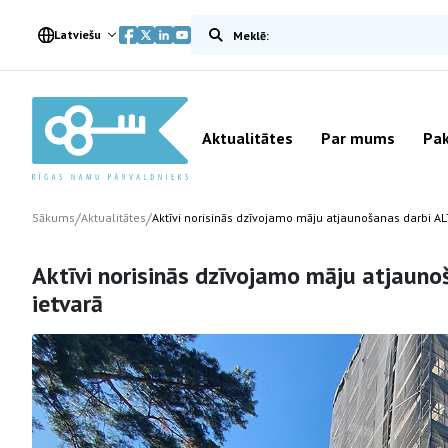
Meklēt vietnē
Latviešu
Aktualitātes
Par mums
Pak
/
/
Sākums
Aktualitātes
Aktīvi norisinās dzīvojamo māju atjaunošanas darbi 
Aktīvi norisinās dzīvojamo māju atjau
ietvarā