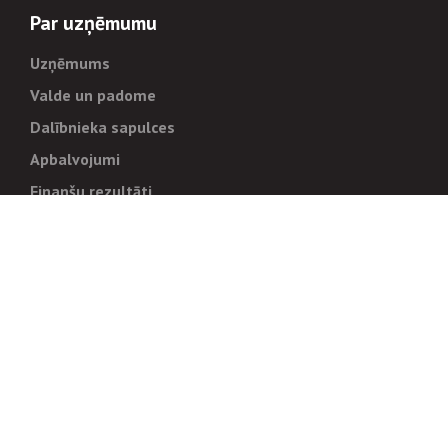
Par uzņēmumu
Uzņēmums
Valde un padome
Dalībnieka sapulces
Apbalvojumi
Finanšu rezultāti
Pārvaldība
Stratēģija un mērķi
Politikas un kārtības
Trauksmes cēlējiem
Korupcijas novēršana
Tiesiskais regulējums