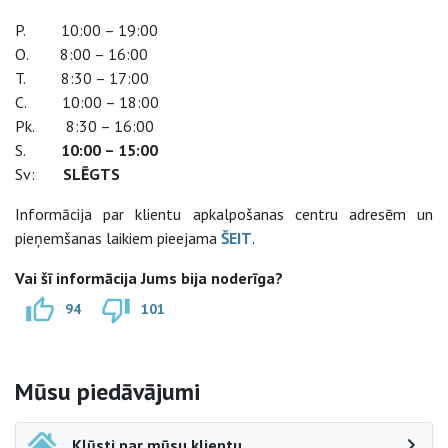
P. 10:00 – 19:00
O. 8:00 – 16:00
T. 8:30 – 17:00
C. 10:00 – 18:00
Pk. 8:30 – 16:00
S.
10:00 – 15:00
Sv:
SLĒGTS
Informācija par klientu apkalpošanas centru adresēm un
pieņemšanas laikiem pieejama
ŠEIT
.
Vai šī informācija Jums bija noderīga?
94
101
Sāna navigācija
Mūsu piedāvājumi
Kļūsti par mūsu klientu