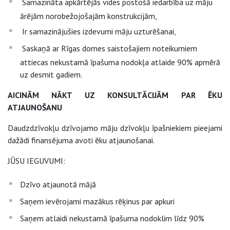
Samazināta apkārtējās vides postošā iedarbība uz māju
ārējām norobežojošajām konstrukcijām,
Ir samazinājušies izdevumi māju uzturēšanai,
Saskaņā ar Rīgas domes saistošajiem noteikumiem
attiecas nekustamā īpašuma nodokļa atlaide 90% apmērā
uz desmit gadiem.
AICINĀM NĀKT UZ KONSULTĀCIJĀM PAR ĒKU
ATJAUNOŠANU
Daudzdzīvokļu dzīvojamo māju dzīvokļu īpašniekiem pieejami
dažādi finansējuma avoti ēku atjaunošanai.
JŪSU IEGUVUMI:
Dzīvo atjaunotā mājā
Saņem ievērojami mazākus rēķinus par apkuri
Saņem atlaidi nekustamā īpašuma nodoklim līdz 90%