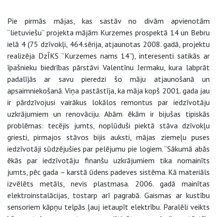
Pie pirmās mājas, kas sastāv no divām apvienotām
“lietuviešu” projekta mājām Kurzemes prospektā 14 un Bebru
ielā 4 (75 dzīvokļi, 464.sērija, atjaunotas 2008. gadā, projektu
realizēja DzĪKS “Kurzemes nams 14”), interesenti satikās ar
īpašnieku biedrības pārstāvi Valentīnu Jermaku, kura labprāt
padalījās ar savu pieredzi šo māju atjaunošanā un
apsaimniekošanā. Viņa pastāstīja, ka māja kopš 2001. gada jau
ir pārdzīvojusi vairākus lokālos remontus par iedzīvotāju
uzkrājumiem un renovāciju. Abām ēkām ir bijušas tipiskās
problēmas: tecējis jumts, noplūduši piektā stāva dzīvokļu
griesti, pirmajos stāvos bijis auksti, mājas ziemeļu puses
iedzīvotāji sūdzējušies par pelējumu pie logiem. “Sākumā abās
ēkās par iedzīvotāju finanšu uzkrājumiem tika nomainīts
jumts, pēc gada – karstā ūdens padeves sistēma. Kā materiāls
izvēlēts metāls, nevis plastmasa. 2006. gadā mainītas
elektroinstalācijas, tostarp arī pagrabā. Gaismas ar kustību
sensoriem kāpņu telpās ļauj ietaupīt elektrību. Paralēli veikts