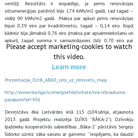
ventiļi). Rezultāts ir iespaidīgs, ja pirms renovācijas
siltumenerģijas patēriņš bijis 174 kWh/m2 gadā, tad tagad –
vidēji 90 kWh/m2 gadā. Maksa par apkuri pirms renovācijas
bijusi 0,39 eiro par kvadrātmetru, tagad – 0,14 eiro. Kopā
kādreiz bija jāmaksā 0,76 eiro (maksa par apsaimniekošanu un
apkuri), tagad summa ir samazinājusies līdz 0,70 eiro par
Please accept marketing-cookies to watch
kvadrātmetru (maksa par apsaimniekošanu, apkuri un kredītu).
this video.
Ar iedzīvotāju prezentāciju, kurā viņi soli pa solim pastāsta
Learn more
par savas mājas renovācijas pieredzi, iepazīties var šeit:
Prezentacija_DzIB_AB60_cels_uz_renovetu_maju
http://www.rea.riga.lv/energoefektivitate/rea-izbraukuma-
pasakumi?id=436
Deviņstāvu ēka Lielvārdes ielā 115 (104.sērija, atjaunota
2013. gadā. Projektu realizēja DzĪKS “BĀKA-2”). Dzīvokļu
īpašnieku kooperatīvās sabiedrības „Bāka-2” pārstāvis Sergejs
Sidorko uzreiz sāka sarunu ar galveno: “Iespējams, ka daudzi