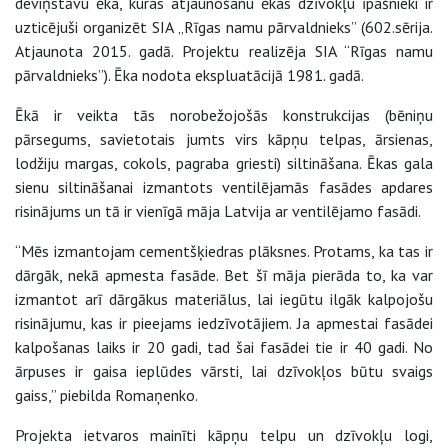
deviņstāvu ēka, kuras atjaunošanu ēkas dzīvokļu īpašnieki ir
uzticējuši organizēt SIA „Rīgas namu pārvaldnieks” (602.sērija.
Atjaunota 2015. gadā. Projektu realizēja SIA “Rīgas namu
pārvaldnieks”). Ēka nodota ekspluatācijā 1981. gadā.
Ēkā ir veikta tās norobežojošās konstrukcijas (bēniņu
pārsegums, savietotais jumts virs kāpņu telpas, ārsienas,
lodžiju margas, cokols, pagraba griesti) siltināšana. Ēkas gala
sienu siltināšanai izmantots ventilējamās fasādes apdares
risinājums un tā ir vienīgā māja Latvija ar ventilējamo fasādi.
“Mēs izmantojam cementšķiedras plāksnes. Protams, ka tas ir
dārgāk, nekā apmesta fasāde. Bet šī māja pierāda to, ka var
izmantot arī dārgākus materiālus, lai iegūtu ilgāk kalpojošu
risinājumu, kas ir pieejams iedzīvotājiem. Ja apmestai fasādei
kalpošanas laiks ir 20 gadi, tad šai fasādei tie ir 40 gadi. No
ārpuses ir gaisa ieplūdes vārsti, lai dzīvokļos būtu svaigs
gaiss,” piebilda Romaņenko.
Projekta ietvaros mainīti kāpņu telpu un dzīvokļu logi,