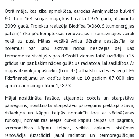
Otrā māja, kas tika apmeklēta, atrodas Anniņmuižas bulvārī
60. Tā ir 464. sērijas māja, kas būvēta 1975. gadā, atjaunota
2009. gadā. Projektu realizēja Biedrība “AB60. Siltumenerģijas
patēriņš ēkā pēc kompleksās renovācijas ir samazinājies vairāk
nekā uz pusi. Mājas vecākā Anita Bērziņa pastāstīja, ka
nolēmusi par labu aktīvai rīcībai bezizejas dēļ, kad
termometra stabiņš viņas dzīvoklī ziemas laikā uzrādījis +15
grādus, un pat kaķim nācies gulēt uz radiatora, lai sasildītos. Ar
mājas dzīvokļu īpašnieku (to ir 45) atbalstu izdevies iegūt ES
līdzfinansējumu un kredītu bankā uz 10 gadiem 87 000 eiro
apmērā ar mainīgo likmi 4,587%.
Mājai nosiltināta fasāde, atjaunots cokols un starpstāvu
pārsegums, nosiltināts starpstāvu pārsegums piektajā stāvā,
dzīvokļos un kāpņu telpās nomainīti logi ar vēdināšanas
funkciju, nomainītas ieejas durvis kāpņu telpās un pagrabā,
izremontētas kāpņu telpas, veikta apkures sistēmas
renovācija (uzstādīti jauni radiatori un termoregulācijas