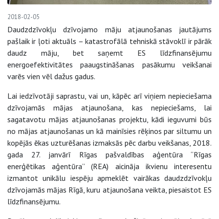
2018-02-05
Daudzdzīvokļu dzīvojamo māju atjaunošanas jautājums
pašlaik ir ļoti aktuāls – katastrofālā tehniskā stāvoklī ir pārāk
daudz māju, bet saņemt ES līdzfinansējumu
energoefektivitātes paaugstināšanas pasākumu veikšanai
varēs vien vēl dažus gadus.
Lai iedzīvotāji saprastu, vai un, kāpēc arī viņiem nepieciešama
dzīvojamās mājas atjaunošana, kas nepieciešams, lai
sagatavotu mājas atjaunošanas projektu, kādi ieguvumi būs
no mājas atjaunošanas un kā mainīsies rēķinos par siltumu un
kopējās ēkas uzturēšanas izmaksās pēc darbu veikšanas, 2018.
gada 27. janvārī Rīgas pašvaldības aģentūra “Rīgas
enerģētikas aģentūra” (REA) aicināja ikvienu interesentu
izmantot unikālu iespēju apmeklēt vairākas daudzdzīvokļu
dzīvojamās mājas Rīgā, kuru atjaunošana veikta, piesaistot ES
līdzfinansējumu.