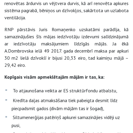
renovētas ārdurvis un vējtvera durvis, kā arī renovēta apkures
sistēma pagrabā, bēniņos un dzīvokļos, sakārtota un uzlabota
ventilācija.
RNP pārstāvis Juris Romaņenko uzskatāmi parādīja, kā
samazinājušies šīs mājas iedzīvotāju izdevumi salīdzinājumā
ar iedzīvotāju maksājumiem līdzīgās mājās. Ja ēkā
A.Dombrovska ielā 49 2017. gada decembrī maksa par apkuri
30 m2 lielā dzīvoklī ir bijusi 20,33 eiro, tad kaimiņu mājā –
29,42 eiro.
Kopīgais visām apmeklētajām mājām ir tas, ka:
To atjaunošana veikta ar ES struktūrfondu atbalstu,
Kredīta daļas atmaksāšana tiek pabeigta desmit līdz
piecpadsmit gados (divām mājām tas ir šogad),
Siltumenerģijas patēriņš apkurei samazinājies vidēji uz
pusi,