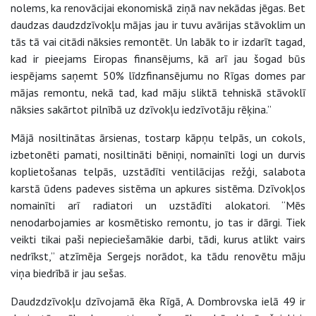
nolems, ka renovācijai ekonomiskā ziņā nav nekādas jēgas. Bet
daudzas daudzdzīvokļu mājas jau ir tuvu avārijas stāvoklim un
tās tā vai citādi nāksies remontēt. Un labāk to ir izdarīt tagad,
kad ir pieejams Eiropas finansējums, kā arī jau šogad būs
iespējams saņemt 50% līdzfinansējumu no Rīgas domes par
mājas remontu, nekā tad, kad māju sliktā tehniskā stāvoklī
nāksies sakārtot pilnībā uz dzīvokļu iedzīvotāju rēķina.”
Mājā nosiltinātas ārsienas, tostarp kāpņu telpās, un cokols,
izbetonēti pamati, nosiltināti bēniņi, nomainīti logi un durvis
koplietošanas telpās, uzstādīti ventilācijas režģi, salabota
karstā ūdens padeves sistēma un apkures sistēma. Dzīvokļos
nomainīti arī radiatori un uzstādīti alokatori. “Mēs
nenodarbojamies ar kosmētisko remontu, jo tas ir dārgi. Tiek
veikti tikai paši nepieciešamākie darbi, tādi, kurus atlikt vairs
nedrīkst,” atzīmēja Sergejs norādot, ka tādu renovētu māju
viņa biedrībā ir jau sešas.
Daudzdzīvokļu dzīvojamā ēka Rīgā, A. Dombrovska ielā 49 ir