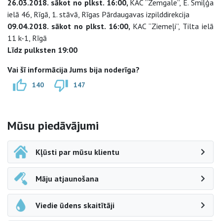
26.03.2018. sākot no plkst. 16:00,
KAC “Zemgale”, E. Smiļģa
ielā 46, Rīgā, 1. stāvā, Rīgas Pārdaugavas izpilddirekcija
09.04.2018. sākot no plkst. 16:00,
KAC “Ziemeļi”, Tilta ielā
11 k-1, Rīgā
Līdz pulksten 19:00
Vai šī informācija Jums bija noderīga?
140
147
Sāna navigācija
Mūsu piedāvājumi
Kļūsti par mūsu klientu
Māju atjaunošana
Viedie ūdens skaitītāji