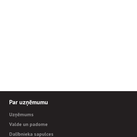
Par uzņēmumu
Uzņēmums
Valde un padome
Dalībnieka sapulces