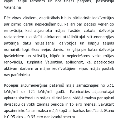
kāpņu telpu remonts un nosiltināts pagrabs,” pastāstīja
Valentīna.
Pēc viņas vārdiem, visgrūtākais ir bijis pārliecināt iedzīvotājus
par pirmo darbu nepieciešamību, kā arī par pēdējo vērienīgo
renovāciju, kad atjaunota mājas fasāde, cokols, dzīvokļu
radiatoriem uzstādīti alokatori attālinātajai siltumenerģijas
patēriņa datu nolasīšanai, dzīvokļos un kāpņu telpās
nomainīti logi, ēkas ieejas durvis. “Es gāju pie katra dzīvokļa
īpašniekiem un stāstīju, kāpēc ir nepieciešams veikt mājas
renovāciju,” turpināja Valentīna, apliecinot, ka, pateicoties
aktīvam darbam ar mājas iedzīvotājiem, viņas mājās pašlaik
nav parādnieku.
Kopējais siltumenerģijas patēriņš mājā samazinājies no 331
kWh/m2 uz 121 kWh/m2 gadā. Pateicoties atjaunotajai
apkures sistēmai un mājas siltināšanai, vidējā maksa par apkuri
divistabu dzīvoklī ziemas periodā ir 15 eiro mēnesī. Savukārt
apsaimniekošanas maksa mājā kopā ar bankas kredīta dzēšanu
ir 0,93 eiro – 0,95 eiro par kvadrātmetru.