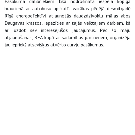
Pasākuma dalībniekiem tika nodrošināta iespēja kopīgā
braucienā ar autobusu apskatīt vairākas pēdējā desmitgadē
Rīgā energoefektīvi atjaunotās daudzdzīvokļu mājas abos
Daugavas krastos, iepazīties ar tajās veiktajiem darbiem, kā
arī uzdot sev interesējušos jautājumus. Pēc šo māju
atjaunošanas, REA kopā ar sadarbības partneriem, organizēja
jau iepriekš atsevišķus atvērto durvju pasākumus.