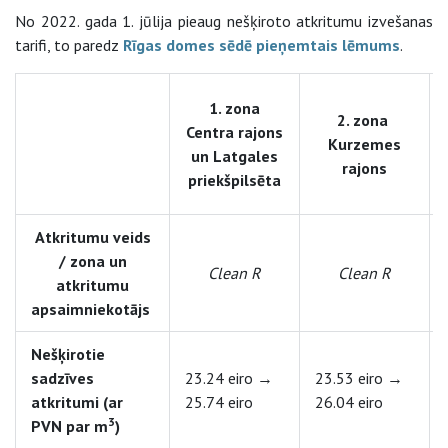
No 2022. gada 1. jūlija pieaug nešķiroto atkritumu izvešanas
tarifi, to paredz
Rīgas domes sēdē pieņemtais lēmums
.
1. zona
2. zona
Centra rajons
Kurzemes
un Latgales
rajons
priekšpilsēta
Atkritumu veids
/ zona un
Clean R
Clean R
atkritumu
apsaimniekotājs
Nešķirotie
sadzīves
23.24 eiro →
23.53 eiro →
atkritumi (ar
25.74 eiro
26.04 eiro
3
PVN par m
)