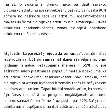
mainās, jo saskaņā ar likumu, maksu par dalīti savākto
bioloģisko atkritumu apsaimniekošanu pašvaldība nosaka 80%
apmērā no nešķirotu sadzīves atkritumu apsaimniekošanas
maksas un šķirot bioloģiskos atkritumus būs izdevīgāk – divās
atkritumu apsaimniekošanas zonās bioloģiski noārdāmo
atkritumu tarifi samazināsies.
Atgādinām, ka
pareizi šķirojot atkritumus
, dzīvojamās mājas
iedzīvotāji
var būtiski samazināt ikmēneša rēķina apjomu
(
vidējais izmaksu ietaupījums mēnesī ir 31%
), jo par
sašķiroto sauso plastmasas, papīra un metāla iepakojuma, kā
arī stikla iepakojuma apsaimniekošanu nav jāmaksā, bet
bioloģisko atkritumu izvešanai ir zemāks tarifs kā nešķirotiem
sadzīves atkritumiem. Tāpat būtiski norādīt arī to, ka pareizas
šķirošanas rezultātā uz poligonu nogādājamais atkritumu
apjoms samazinās vairāk nekā uz pusi – par 52%. Sašķirotos
atkritumus ir iespējams izmantot atkārtoti vai pārstrādāt, bet