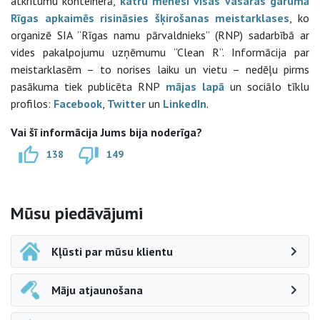
atkritumu konteinerā,
katru mēnesi visas vasaras garumā
Rīgas apkaimēs risināsies šķirošanas meistarklases
, ko
organizē SIA “Rīgas namu pārvaldnieks” (RNP) sadarbībā ar
vides pakalpojumu uzņēmumu “Clean R”. Informācija par
meistarklasēm – to norises laiku un vietu – nedēļu pirms
pasākuma tiek publicēta RNP
mājas lapā
un sociālo tīklu
profilos:
Facebook
,
Twitter
un
LinkedIn
.
Vai šī informācija Jums bija noderīga?
138
149
Sāna navigācija
Mūsu piedāvājumi
Kļūsti par mūsu klientu
Māju atjaunošana