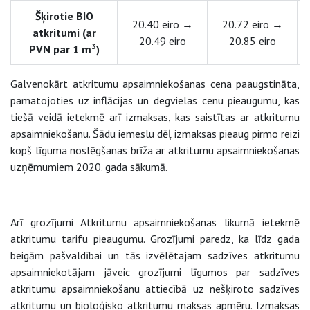
Šķirotie BIO
20.40 eiro →
20.72 eiro →
atkritumi (ar
20.49 eiro
20.85 eiro
3
PVN par 1 m
)
Galvenokārt atkritumu apsaimniekošanas cena paaugstināta,
pamatojoties uz inflācijas un degvielas cenu pieaugumu, kas
tiešā veidā ietekmē arī izmaksas, kas saistītas ar atkritumu
apsaimniekošanu. Šādu iemeslu dēļ izmaksas pieaug pirmo reizi
kopš līguma noslēgšanas brīža ar atkritumu apsaimniekošanas
uzņēmumiem 2020. gada sākumā.
Arī grozījumi Atkritumu apsaimniekošanas likumā ietekmē
atkritumu tarifu pieaugumu. Grozījumi paredz, ka līdz gada
beigām pašvaldībai un tās izvēlētajam sadzīves atkritumu
apsaimniekotājam jāveic grozījumi līgumos par sadzīves
atkritumu apsaimniekošanu attiecībā uz nešķiroto sadzīves
atkritumu un bioloģisko atkritumu maksas apmēru. Izmaksas