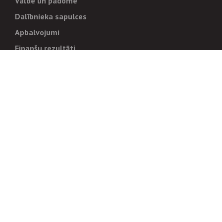
Valde un padome
Dalībnieka sapulces
Apbalvojumi
Finanšu rezultāti
Pārvaldība
Stratēģija un mērķi
Politikas un kārtības
Trauksmes cēlējiem
Korupcijas novēršana
Tiesiskais regulējums
Sadarbības partneriem
Iepirkumi
Izsoles