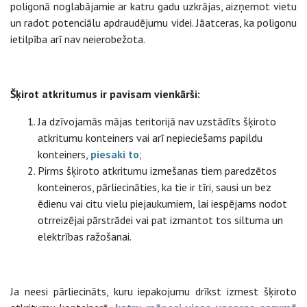
poligonā noglabājamie ar katru gadu uzkrājas, aizņemot vietu
un radot potenciālu apdraudējumu videi. Jāatceras, ka poligonu
ietilpība arī nav neierobežota.
Šķirot atkritumus ir pavisam vienkārši:
Ja dzīvojamās mājas teritorijā nav uzstādīts šķiroto
atkritumu konteiners vai arī nepieciešams papildu
konteiners,
piesaki to
;
Pirms šķiroto atkritumu izmešanas tiem paredzētos
konteineros, pārliecināties, ka tie ir tīri, sausi un bez
ēdienu vai citu vielu piejaukumiem, lai iespējams nodot
otrreizējai pārstrādei vai pat izmantot tos siltuma un
elektrības ražošanai.
Ja neesi pārliecināts, kuru iepakojumu drīkst izmest šķiroto