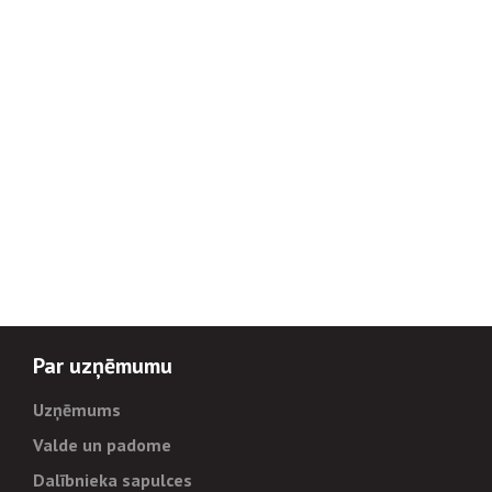
Par uzņēmumu
Uzņēmums
Valde un padome
Dalībnieka sapulces