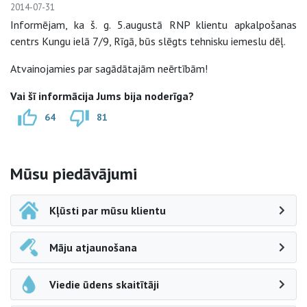
2014-07-31
Informējam, ka š. g. 5.augustā RNP klientu apkalpošanas
centrs Kungu ielā 7/9, Rīgā, būs slēgts tehnisku iemeslu dēļ.
Atvainojamies par sagādātajām neērtībām!
Vai šī informācija Jums bija noderīga?
64
81
Sāna navigācija
Mūsu piedāvājumi
Kļūsti par mūsu klientu
Māju atjaunošana
Viedie ūdens skaitītāji