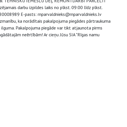
vošanai. TEHNISKU IEMESLU DĒĻ REMONTDARBI PĀRCELTI
jamais darbu izpildes laiks no plkst. 09:00 līdz plkst.
s: 80008989 E-pasts: rnparvaldnieks@rnparvaldnieks.lv
 uzmanību, ka norādītais pakalpojuma piegādes pārtraukuma
u ilguma. Pakalpojuma piegāde var tikt atjaunota pirms
 sagādātajām neērtībām! Ar cieņu Jūsu SIA "Rīgas namu