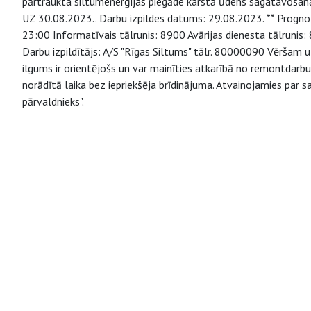
pārtraukta siltumenerģijas piegāde karstā ūdens sagata
UZ 30.08.2023.. Darbu izpildes datums: 29.08.2023. ** Prognozē
23:00 Informatīvais tālrunis: 8900 Avārijas dienesta tālruni
Darbu izpildītājs: A/S "Rīgas Siltums" tālr. 80000090 Vēršam
ilgums ir orientējošs un var mainīties atkarībā no remontdarb
norādītā laika bez iepriekšēja brīdinājuma. Atvainojamies par
pārvaldnieks".