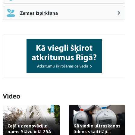
Zemes izpirkšana
Video
Ceļā uz renovāciju:
Kā viedie ultraskaņas
nams Slāvu ielā 25A
ūdens skaitītāji