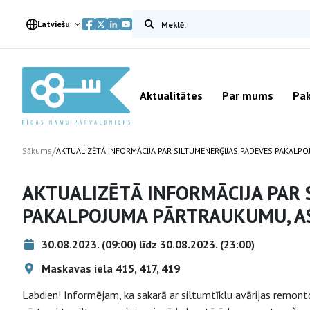
Meklēt vietnē
Latviešu
Aktualitātes
Par mums
Pak
/
Sākums
AKTUALIZĒTĀ INFORMĀCIJA PAR SILTUMENERĢIJAS PADEVES PAKALP
AKTUALIZĒTĀ INFORMĀCIJA PAR 
PAKALPOJUMA PĀRTRAUKUMU, AS
30.08.2023. (09:00) līdz 30.08.2023. (23:00)
Maskavas iela 415, 417, 419
Labdien! Informējam, ka sakarā ar siltumtīklu avārijas remon