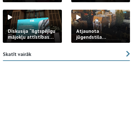
strādā praksē
Diskusija “Ilgtspējīgu
Atjaunota
mājokļu attīstības
jūgendstila
izaicinājums”
arhitektūras pērles
fasāde Tallinas ielā
Skatīt vairāk
23