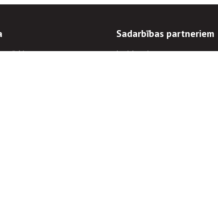
a
Sadarbības partneriem
n mērķi
Iepirkumi
 kārtības
Izsoles
ēlējiem
Zemes īpašniekiem
novēršana
Elektronisko sakaru komers
regulējums
Norēķinu informācija
Informācijas un/vai rakstu pārpublicēšanas
Piekļūstamība