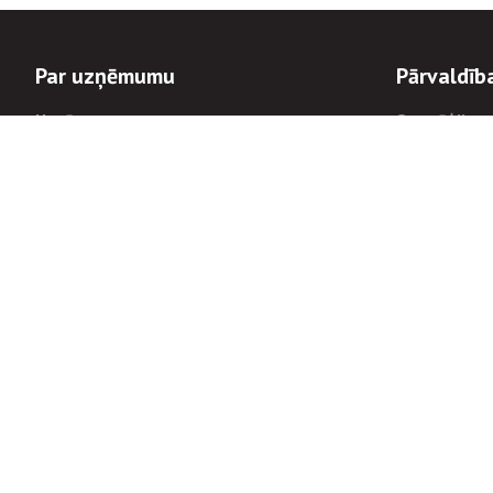
Par uzņēmumu
Pārvaldīb
Uzņēmums
Stratēģija u
Valde un padome
Politikas un
Dalībnieka sapulces
Trauksmes c
Apbalvojumi
Korupcijas 
Finanšu rezultāti
Tiesiskais 
8900
Informācijas
tālrunis:
Avārijas dienesta diennakts