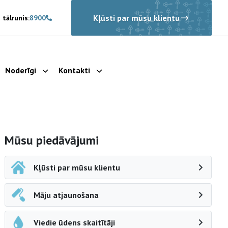
Kļūsti par mūsu klientu
 tālrunis:
8900
Noderīgi
Kontakti
rādīt apakšizvēlni
Parādīt apakšizvēlni
Parādīt apakšizvēlni
Sāna navigācija
Mūsu piedāvājumi
Kļūsti par mūsu klientu
Māju atjaunošana
Viedie ūdens skaitītāji