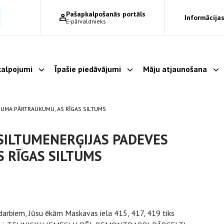
Pašapkalpošanās portāls
Informācijas
E-pārvaldnieks
alpojumi
Īpašie piedāvājumi
Māju atjaunošana
Parādīt apakšizvēlni
Parādīt apakšizvēlni
Pa
OJUMA PĀRTRAUKUMU, AS RĪGAS SILTUMS
SILTUMENERĢIJAS PADEVES
 RĪGAS SILTUMS
tdarbiem, Jūsu ēkām Maskavas iela 415, 417, 419 tiks