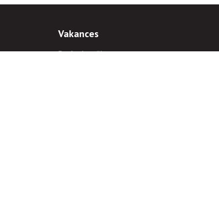
Vakances
Darba iespējas
Prakses iespējas
antiem
 gadījumā hipersaite uz
www.rnparvaldnieks.lv
ir obligāta.