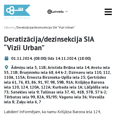
Latviešu
/
Sākums
Deratizācija/dezinsekcija SIA “Vizii Urban”
Deratizācija/dezinsekcija SIA
“Vizii Urban”
01.11.2024. (08:00) līdz 14.11.2024. (18:00)
Ādmiņu iela 5, 11B; Aristida Briāna iela 14; Avotu iela
35, 21B; Bruņinieku iela 68, 64 k-2; Dzirnavu iela 110, 112,
110A, 115A; Ernesta Birznieka-Upīša iela 23; Ģertrūdes
iela 61, 76, 83, 86, 91, 97, 98, 59B, 91A; Krišjāņa Barona
iela 120, 124, 120A, 122A; Kurbada iela 1A; Lāčplēša iela
73; Satekles iela 9; Tallinas iela 37, 41, 41B, 57B, 57 k-2;
Tērbatas iela 99, 82A, 93/95; Vagonu iela 36; Visvalža
iela 8; Zaķu iela 6, 7
Labdien! Informējam, ka namu Krišjāņa Barona iela 124,