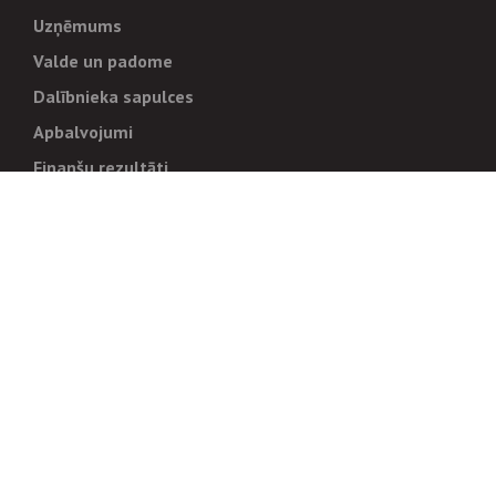
Uzņēmums
Valde un padome
Dalībnieka sapulces
Apbalvojumi
Finanšu rezultāti
Pārvaldība
Stratēģija un mērķi
Politikas un kārtības
Trauksmes cēlējiem
Korupcijas novēršana
Tiesiskais regulējums
Sadarbības partneriem