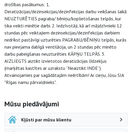
drošības pasākumus: 1.
Deratizācijas/dezinsekcijas/dezinfekcijas darbu veikšanas laikā
NEUZTURĒTIES pagraba/ bēniņu/koplietošanas telpās, kur
tika veikti minētie darbi. 2. Iedzīvotāji, kā arī mājdzīvnieki 12
stundas pēc veiktajiem dezinsekcijas/dezinfekcijas darbiem
nedrīkst pastāvīgi uzturēties PAGRABU/BĒNIŅU telpās, kurās
nav pieejama dabīgā ventilācija, un 2 stundas pēc minēto
darbu pabeigšanas neuzturēties KĀPŅU TELPĀS. 3.
AIZLIEGTS aiztikt izvietotos deratizācijas līdzekļus
(marķētas kastītes ar uzrakstu “Neaiztikt INDE”).
Atvainojamies par sagādātajām neērtībām! Ar cieņu, Jūsu SIA
"Rīgas namu pārvaldnieks".
Sāna navigācija
Mūsu piedāvājumi
Kļūsti par mūsu klientu