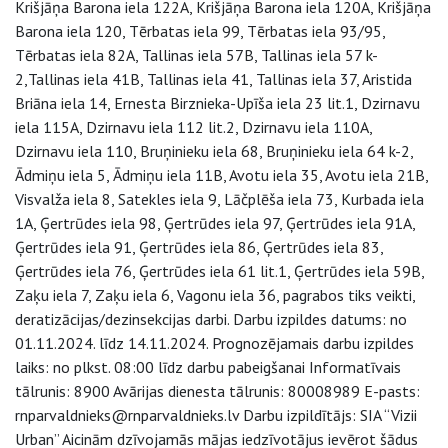
Krišjāņa Barona iela 122A, Krišjāņa Barona iela 120A, Krišjāņa
Barona iela 120, Tērbatas iela 99, Tērbatas iela 93/95,
Tērbatas iela 82A, Tallinas iela 57B, Tallinas iela 57 k-
2,Tallinas iela 41B, Tallinas iela 41, Tallinas iela 37, Aristida
Briāna iela 14, Ernesta Birznieka-Upīša iela 23 lit.1, Dzirnavu
iela 115A, Dzirnavu iela 112 lit.2, Dzirnavu iela 110A,
Dzirnavu iela 110, Bruņinieku iela 68, Bruņinieku iela 64 k-2,
Ādmiņu iela 5, Ādmiņu iela 11B, Avotu iela 35, Avotu iela 21B,
Visvalža iela 8, Satekles iela 9, Lāčplēša iela 73, Kurbada iela
1A, Ģertrūdes iela 98, Ģertrūdes iela 97, Ģertrūdes iela 91A,
Ģertrūdes iela 91, Ģertrūdes iela 86, Ģertrūdes iela 83,
Ģertrūdes iela 76, Ģertrūdes iela 61 lit.1, Ģertrūdes iela 59B,
Zaķu iela 7, Zaķu iela 6, Vagonu iela 36, pagrabos tiks veikti,
deratizācijas/dezinsekcijas darbi. Darbu izpildes datums: no
01.11.2024. līdz 14.11.2024. Prognozējamais darbu izpildes
laiks: no plkst. 08:00 līdz darbu pabeigšanai Informatīvais
tālrunis: 8900 Avārijas dienesta tālrunis: 80008989 E-pasts:
rnparvaldnieks@rnparvaldnieks.lv Darbu izpildītājs: SIA “Vizii
Urban” Aicinām dzīvojamās mājas iedzīvotājus ievērot šādus