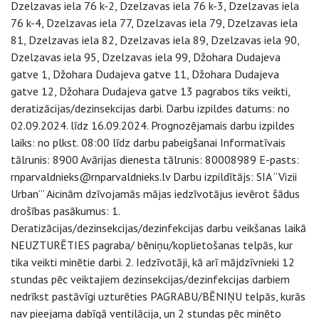
Dzelzavas iela 76 k-2, Dzelzavas iela 76 k-3, Dzelzavas iela
76 k-4, Dzelzavas iela 77, Dzelzavas iela 79, Dzelzavas iela
81, Dzelzavas iela 82, Dzelzavas iela 89, Dzelzavas iela 90,
Dzelzavas iela 95, Dzelzavas iela 99, Džohara Dudajeva
gatve 1, Džohara Dudajeva gatve 11, Džohara Dudajeva
gatve 12, Džohara Dudajeva gatve 13 pagrabos tiks veikti,
deratizācijas/dezinsekcijas darbi. Darbu izpildes datums: no
02.09.2024. līdz 16.09.2024. Prognozējamais darbu izpildes
laiks: no plkst. 08:00 līdz darbu pabeigšanai Informatīvais
tālrunis: 8900 Avārijas dienesta tālrunis: 80008989 E-pasts:
rnparvaldnieks@rnparvaldnieks.lv Darbu izpildītājs: SIA “Vizii
Urban”’ Aicinām dzīvojamās mājas iedzīvotājus ievērot šādus
drošības pasākumus: 1.
Deratizācijas/dezinsekcijas/dezinfekcijas darbu veikšanas laikā
NEUZTURĒTIES pagraba/ bēniņu/koplietošanas telpās, kur
tika veikti minētie darbi. 2. Iedzīvotāji, kā arī mājdzīvnieki 12
stundas pēc veiktajiem dezinsekcijas/dezinfekcijas darbiem
nedrīkst pastāvīgi uzturēties PAGRABU/BĒNIŅU telpās, kurās
nav pieejama dabīgā ventilācija, un 2 stundas pēc minēto