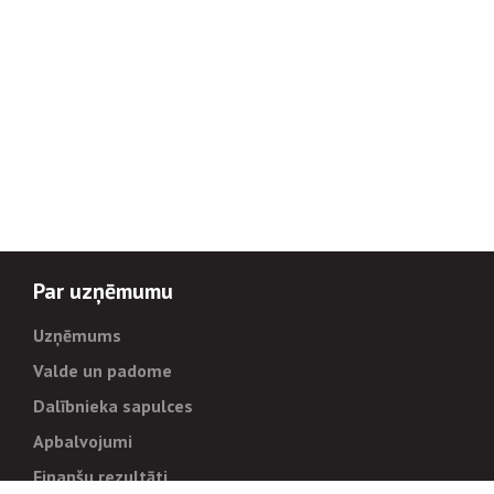
Par uzņēmumu
Uzņēmums
Valde un padome
Dalībnieka sapulces
Apbalvojumi
Finanšu rezultāti