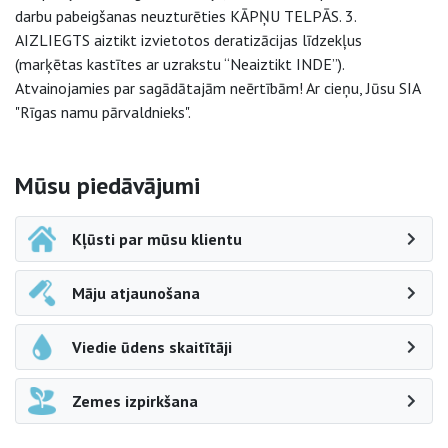
darbu pabeigšanas neuzturēties KĀPŅU TELPĀS. 3.
AIZLIEGTS aiztikt izvietotos deratizācijas līdzekļus
(marķētas kastītes ar uzrakstu “Neaiztikt INDE”).
Atvainojamies par sagādātajām neērtībām! Ar cieņu, Jūsu SIA
"Rīgas namu pārvaldnieks".
Sāna navigācija
Mūsu piedāvājumi
Kļūsti par mūsu klientu
Māju atjaunošana
Viedie ūdens skaitītāji
Zemes izpirkšana