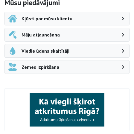
Sāna navigācija
Mūsu piedāvājumi
Kļūsti par mūsu klientu
Māju atjaunošana
Viedie ūdens skaitītāji
Zemes izpirkšana