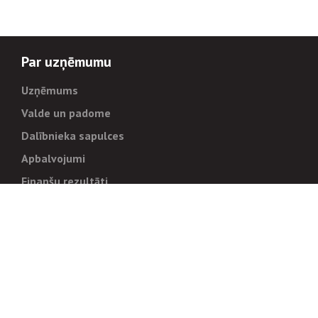
Par uzņēmumu
Uzņēmums
Valde un padome
Dalībnieka sapulces
Apbalvojumi
Finanšu rezultāti
Pārvaldība
Stratēģija un mērķi
Politikas un kārtības
Trauksmes cēlējiem
Korupcijas novēršana