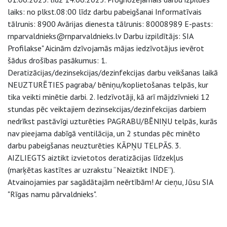
laiks: no plkst.08:00 līdz darbu pabeigšanai Informatīvais
tālrunis: 8900 Avārijas dienesta tālrunis: 80008989 E-pasts:
rnparvaldnieks@rnparvaldnieks.lv Darbu izpildītājs: SIA
Profilakse" Aicinām dzīvojamās mājas iedzīvotājus ievērot
šādus drošības pasākumus: 1.
Deratizācijas/dezinsekcijas/dezinfekcijas darbu veikšanas laikā
NEUZTURĒTIES pagraba/ bēniņu/koplietošanas telpās, kur
tika veikti minētie darbi. 2. Iedzīvotāji, kā arī mājdzīvnieki 12
stundas pēc veiktajiem dezinsekcijas/dezinfekcijas darbiem
nedrīkst pastāvīgi uzturēties PAGRABU/BĒNIŅU telpās, kurās
nav pieejama dabīgā ventilācija, un 2 stundas pēc minēto
darbu pabeigšanas neuzturēties KĀPŅU TELPĀS. 3.
AIZLIEGTS aiztikt izvietotos deratizācijas līdzekļus
(marķētas kastītes ar uzrakstu “Neaiztikt INDE”).
Atvainojamies par sagādātajām neērtībām! Ar cieņu, Jūsu SIA
"Rīgas namu pārvaldnieks".