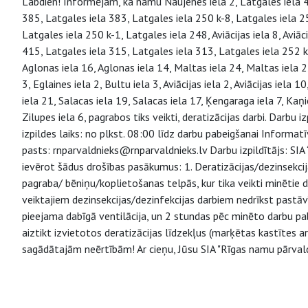
Labdien! Informējam, ka namu Naujenes iela 2, Latgales iela 4
385, Latgales iela 383, Latgales iela 250 k-8, Latgales iela 2
Latgales iela 250 k-1, Latgales iela 248, Aviācijas iela 8, Aviāci
415, Latgales iela 315, Latgales iela 313, Latgales iela 252 k-
Aglonas iela 16, Aglonas iela 14, Maltas iela 24, Maltas iela 22, 
3, Eglaines iela 2, Bultu iela 3, Aviācijas iela 2, Aviācijas iela 1
iela 21, Salacas iela 19, Salacas iela 17, Ķengaraga iela 7, Kaņi
Zilupes iela 6, pagrabos tiks veikti, deratizācijas darbi. Darb
izpildes laiks: no plkst. 08:00 līdz darbu pabeigšanai Informat
pasts: rnparvaldnieks@rnparvaldnieks.lv Darbu izpildītājs: SIA
ievērot šādus drošības pasākumus: 1. Deratizācijas/dezinsekc
pagraba/ bēniņu/koplietošanas telpās, kur tika veikti minētie da
veiktajiem dezinsekcijas/dezinfekcijas darbiem nedrīkst past
pieejama dabīgā ventilācija, un 2 stundas pēc minēto darbu
aiztikt izvietotos deratizācijas līdzekļus (marķētas kastītes a
sagādātajām neērtībām! Ar cieņu, Jūsu SIA "Rīgas namu pārvald