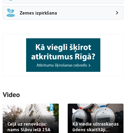
Zemes izpirkšana
Video
Ceļā uz renovāciju:
Kā viedie ultraskaņas
nams Slāvu ielā 25A
ūdens skaitītāji