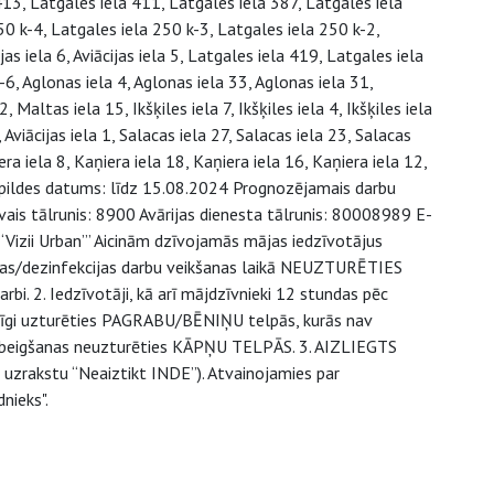
13, Latgales iela 411, Latgales iela 387, Latgales iela
50 k-4, Latgales iela 250 k-3, Latgales iela 250 k-2,
jas iela 6, Aviācijas iela 5, Latgales iela 419, Latgales iela
6, Aglonas iela 4, Aglonas iela 33, Aglonas iela 31,
Maltas iela 15, Ikšķiles iela 7, Ikšķiles iela 4, Ikšķiles iela
0, Aviācijas iela 1, Salacas iela 27, Salacas iela 23, Salacas
era iela 8, Kaņiera iela 18, Kaņiera iela 16, Kaņiera iela 12,
u izpildes datums: līdz 15.08.2024 Prognozējamais darbu
īvais tālrunis: 8900 Avārijas dienesta tālrunis: 80008989 E-
 “Vizii Urban”’ Aicinām dzīvojamās mājas iedzīvotājus
ijas/dezinfekcijas darbu veikšanas laikā NEUZTURĒTIES
rbi. 2. Iedzīvotāji, kā arī mājdzīvnieki 12 stundas pēc
āvīgi uzturēties PAGRABU/BĒNIŅU telpās, kurās nav
 pabeigšanas neuzturēties KĀPŅU TELPĀS. 3. AIZLIEGTS
r uzrakstu “Neaiztikt INDE”). Atvainojamies par
nieks".