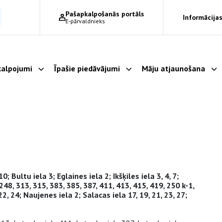
Pašapkalpošanās portāls
Informācijas
E-pārvaldnieks
alpojumi
Īpašie piedāvājumi
Māju atjaunošana
Parādīt apakšizvēlni
Parādīt apakšizvēlni
Pa
 10; Bultu iela 3; Eglaines iela 2; Ikšķiles iela 3, 4, 7;
248, 313, 315, 383, 385, 387, 411, 413, 415, 419, 250 k-1,
22, 24; Naujenes iela 2; Salacas iela 17, 19, 21, 23, 27;