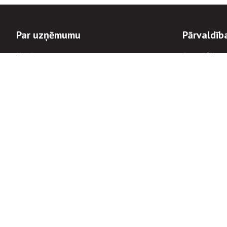
Par uzņēmumu
Pārvaldīb
Uzņēmums
Stratēģija u
Valde un padome
Politikas un
Dalībnieka sapulces
Trauksmes c
Apbalvojumi
Korupcijas 
Finanšu rezultāti
Tiesiskais 
8900
Informācijas
tālrunis:
Avārijas dienesta diennakts