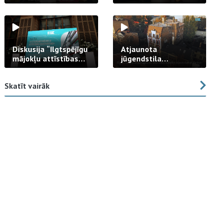
strādā praksē
Diskusija “Ilgtspējīgu
Atjaunota
mājokļu attīstības
jūgendstila
izaicinājums”
arhitektūras pērles
fasāde Tallinas ielā
Skatīt vairāk
23