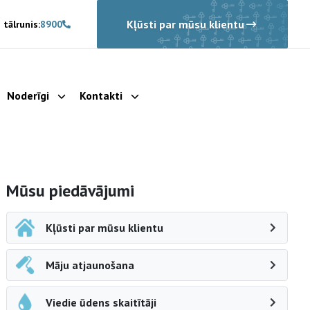
Kļūsti par mūsu klientu
 tālrunis:
8900
Noderīgi
Kontakti
rādīt apakšizvēlni
Parādīt apakšizvēlni
Parādīt apakšizvēlni
Sāna navigācija
Mūsu piedāvājumi
Kļūsti par mūsu klientu
Māju atjaunošana
Viedie ūdens skaitītāji