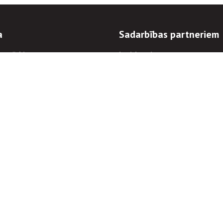
a
Sadarbības partneriem
n mērķi
Iepirkumi
 kārtības
Izsoles
ēlējiem
Zemes īpašniekiem
novēršana
Elektronisko sakaru komers
regulējums
Norēķinu informācija
Informācijas un/vai rakstu pārpublicēšanas
Piekļūstamība