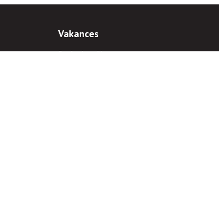
Vakances
Darba iespējas
Prakses iespējas
antiem
 gadījumā hipersaite uz
www.rnparvaldnieks.lv
ir obligāta.