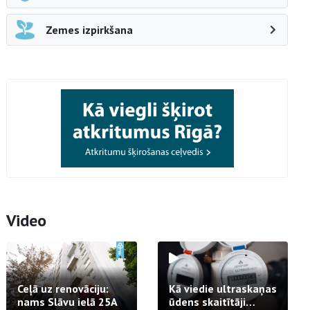
Zemes izpirkšana
Video
Ceļā uz renovāciju:
Kā viedie ultraskaņas
nams Slāvu ielā 25A
ūdens skaitītāji