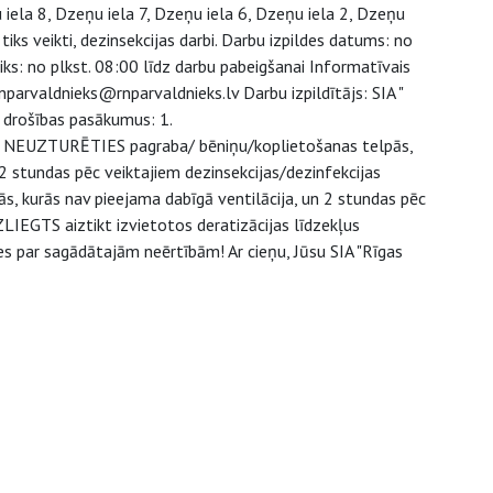
 iela 8, Dzeņu iela 7, Dzeņu iela 6, Dzeņu iela 2, Dzeņu
iks veikti, dezinsekcijas darbi. Darbu izpildes datums: no
ks: no plkst. 08:00 līdz darbu pabeigšanai Informatīvais
nparvaldnieks@rnparvaldnieks.lv Darbu izpildītājs: SIA "
 drošības pasākumus: 1.
aikā NEUZTURĒTIES pagraba/ bēniņu/koplietošanas telpās,
i 12 stundas pēc veiktajiem dezinsekcijas/dezinfekcijas
 kurās nav pieejama dabīgā ventilācija, un 2 stundas pēc
IEGTS aiztikt izvietotos deratizācijas līdzekļus
es par sagādātajām neērtībām! Ar cieņu, Jūsu SIA "Rīgas