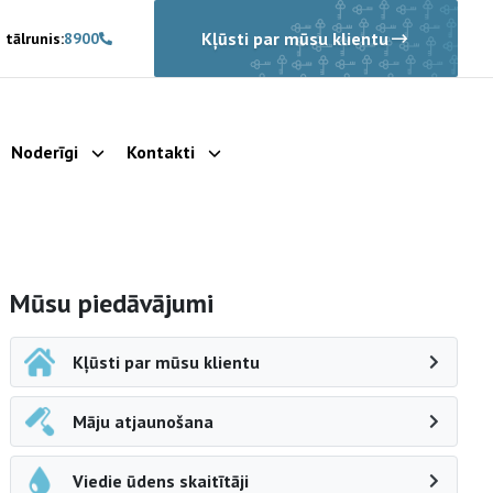
Kļūsti par mūsu klientu
 tālrunis:
8900
Noderīgi
Kontakti
rādīt apakšizvēlni
Parādīt apakšizvēlni
Parādīt apakšizvēlni
Sāna navigācija
Mūsu piedāvājumi
Kļūsti par mūsu klientu
Māju atjaunošana
Viedie ūdens skaitītāji