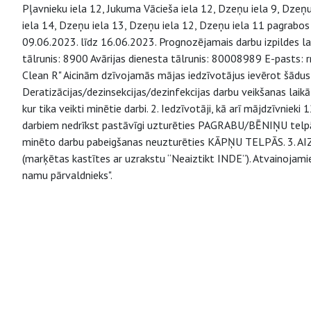
Pļavnieku iela 12, Jukuma Vācieša iela 12, Dzeņu iela 9, Dzeņu
iela 14, Dzeņu iela 13, Dzeņu iela 12, Dzeņu iela 11 pagrabos t
09.06.2023. līdz 16.06.2023. Prognozējamais darbu izpildes lai
tālrunis: 8900 Avārijas dienesta tālrunis: 80008989 E-pasts: r
Clean R" Aicinām dzīvojamās mājas iedzīvotājus ievērot šādus
Deratizācijas/dezinsekcijas/dezinfekcijas darbu veikšanas l
kur tika veikti minētie darbi. 2. Iedzīvotāji, kā arī mājdzīvniek
darbiem nedrīkst pastāvīgi uzturēties PAGRABU/BĒNIŅU telpās,
minēto darbu pabeigšanas neuzturēties KĀPŅU TELPĀS. 3. AIZL
(marķētas kastītes ar uzrakstu “Neaiztikt INDE”). Atvainojami
namu pārvaldnieks".