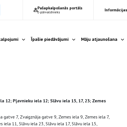
Pašapkalpošanās portāls
Informācijas
E-pārvaldnieks
alpojumi
Īpašie piedāvājumi
Māju atjaunošana
Parādīt apakšizvēlni
Parādīt apakšizvēlni
Pa
iela 12; Pļavnieku iela 12; Slāvu iela 15, 17, 23; Zemes
 gatve 7, Zvaigznāja gatve 9, Zemes iela 9, Zemes iela 7,
iela 11, Slāvu iela 23, Slāvu iela 17, Slāvu iela 15,