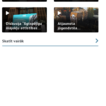
strādā praksē
Diskusija “Ilgtspējīgu
Atjaunota
mājokļu attīstības
jūgendstila
izaicinājums”
arhitektūras pērles
fasāde Tallinas ielā
Skatīt vairāk
23