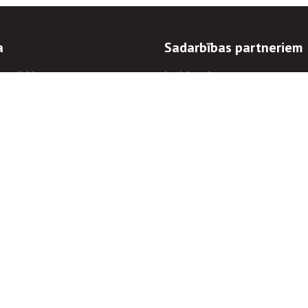
a
Sadarbības partneriem
n mērķi
Iepirkumi
 kārtības
Izsoles
ēlējiem
Zemes īpašniekiem
novēršana
Elektronisko sakaru komers
regulējums
Norēķinu informācija
Informācijas un/vai rakstu pārpublicēšanas
Piekļūstamība