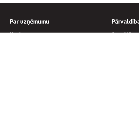
Par uzņēmumu
Pārvaldīb
Uzņēmums
Stratēģija u
Valde un padome
Politikas un
Dalībnieka sapulces
Trauksmes c
Apbalvojumi
Korupcijas 
Finanšu rezultāti
Tiesiskais 
8900
Informācijas
tālrunis:
Avārijas dienesta diennakts