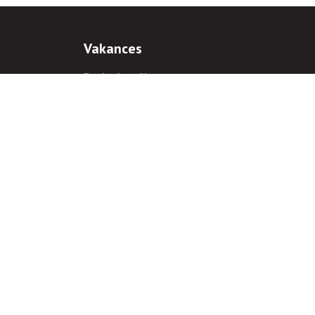
Vakances
Darba iespējas
Prakses iespējas
antiem
 gadījumā hipersaite uz
www.rnparvaldnieks.lv
ir obligāta.