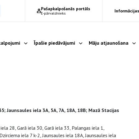
Pašapkalpošanās portāls
Informācijas
E-pārvaldnieks
alpojumi
Īpašie piedāvājumi
Māju atjaunošana
Parādīt apakšizvēlni
Parādīt apakšizvēlni
Pa
, 35; Jaunsaules iela 3A, 5A, 7A, 18A, 18B; Mazā Stacijas
ela 28, Garā iela 30, Garā iela 33, Palangas iela 1,
 Dzirciema iela 7 k-2, Jaunsaules iela 18A, Jaunsaules iela