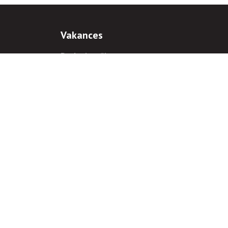
Vakances
Darba iespējas
Prakses iespējas
antiem
 gadījumā hipersaite uz
www.rnparvaldnieks.lv
ir obligāta.