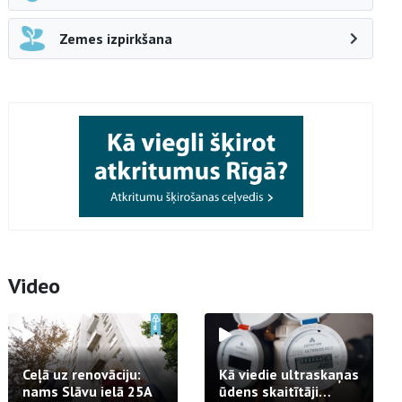
Zemes izpirkšana
Video
Ceļā uz renovāciju:
Kā viedie ultraskaņas
nams Slāvu ielā 25A
ūdens skaitītāji