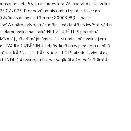
aunsaules iela 5A, Jaunsaules iela 7A, pagrabos tiks veikti,
 28.07.2023. Prognozējamais darbu izpildes laiks: no
00 Avārijas dienesta tālrunis: 80008989 E-pasts:
lakse" Aicinām dzīvojamās mājas iedzīvotājus ievērot šādus
cijas darbu veikšanas laikā NEUZTURĒTIES pagraba/
edzīvotāji, kā arī mājdzīvnieki 12 stundas pēc veiktajiem
rēties PAGRABU/BĒNIŅU telpās, kurās nav pieejama dabīgā
turēties KĀPŅU TELPĀS. 3. AIZLIEGTS aiztikt izvietotos
tikt INDE”). Atvainojamies par sagādātajām neērtībām! Ar