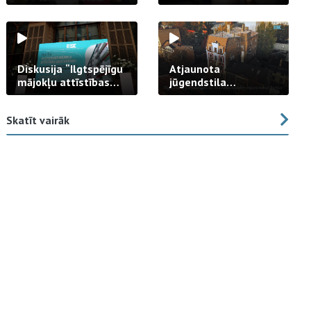
strādā praksē
Diskusija “Ilgtspējīgu
Atjaunota
mājokļu attīstības
jūgendstila
izaicinājums”
arhitektūras pērles
fasāde Tallinas ielā
Skatīt vairāk
23