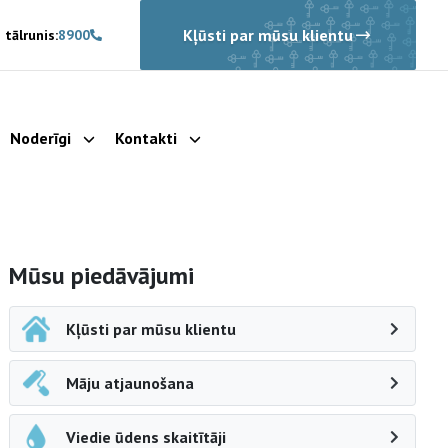
Kļūsti par mūsu klientu
 tālrunis:
8900
Noderīgi
Kontakti
rādīt apakšizvēlni
Parādīt apakšizvēlni
Parādīt apakšizvēlni
Sāna navigācija
Mūsu piedāvājumi
Kļūsti par mūsu klientu
Māju atjaunošana
Viedie ūdens skaitītāji