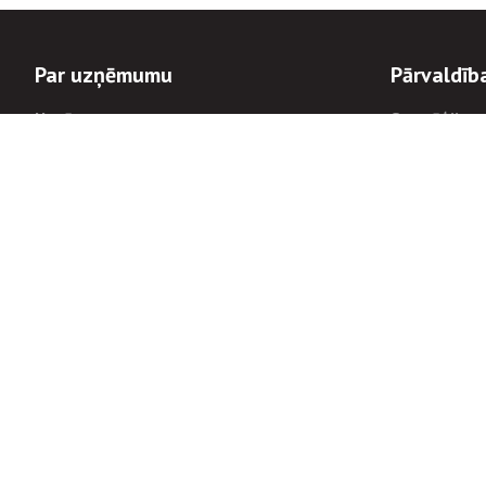
Par uzņēmumu
Pārvaldīb
Uzņēmums
Stratēģija u
Valde un padome
Politikas un
Dalībnieka sapulces
Trauksmes c
Apbalvojumi
Korupcijas 
Finanšu rezultāti
Tiesiskais 
8900
Informācijas
tālrunis:
Avārijas dienesta diennakts