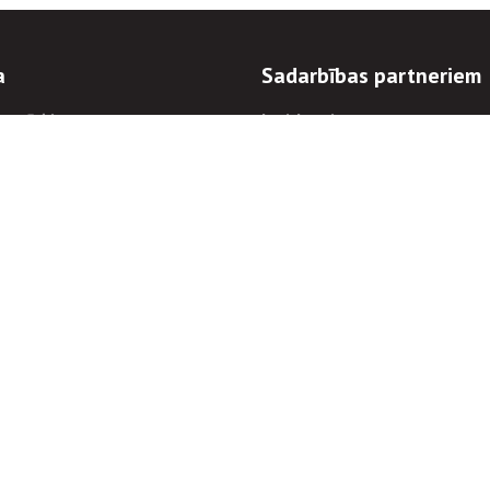
a
Sadarbības partneriem
n mērķi
Iepirkumi
 kārtības
Izsoles
ēlējiem
Zemes īpašniekiem
novēršana
Elektronisko sakaru komers
regulējums
Norēķinu informācija
Informācijas un/vai rakstu pārpublicēšanas
Piekļūstamība