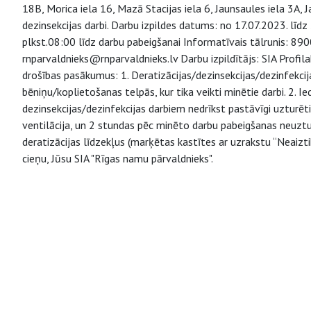
18B, Morica iela 16, Mazā Stacijas iela 6, Jaunsaules iela 3A, J
dezinsekcijas darbi. Darbu izpildes datums: no 17.07.2023. līdz
plkst.08:00 līdz darbu pabeigšanai Informatīvais tālrunis: 89
rnparvaldnieks@rnparvaldnieks.lv Darbu izpildītājs: SIA Profi
drošības pasākumus: 1. Deratizācijas/dezinsekcijas/dezinfek
bēniņu/koplietošanas telpās, kur tika veikti minētie darbi. 2. I
dezinsekcijas/dezinfekcijas darbiem nedrīkst pastāvīgi uztu
ventilācija, un 2 stundas pēc minēto darbu pabeigšanas neuz
deratizācijas līdzekļus (marķētas kastītes ar uzrakstu “Neaiz
cieņu, Jūsu SIA "Rīgas namu pārvaldnieks".