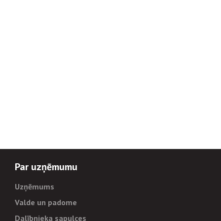
Par uzņēmumu
Uzņēmums
Valde un padome
Dalībnieka sapulces