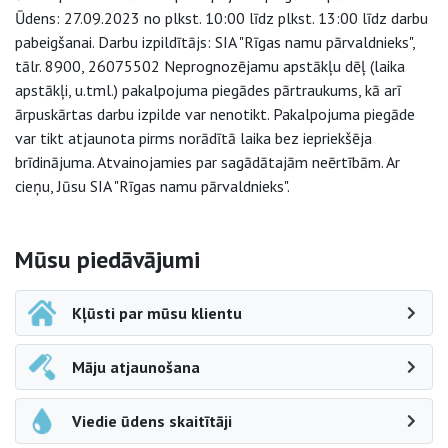
Ūdens: 27.09.2023 no plkst. 10:00 līdz plkst. 13:00 līdz darbu
pabeigšanai. Darbu izpildītājs: SIA "Rīgas namu pārvaldnieks",
tālr. 8900, 26075502 Neprognozējamu apstākļu dēļ (laika
apstākļi, u.tml.) pakalpojuma piegādes pārtraukums, kā arī
ārpuskārtas darbu izpilde var nenotikt. Pakalpojuma piegāde
var tikt atjaunota pirms norādītā laika bez iepriekšēja
brīdinājuma. Atvainojamies par sagādātajām neērtībām. Ar
cieņu, Jūsu SIA "Rīgas namu pārvaldnieks".
Sāna navigācija
Mūsu piedāvājumi
Kļūsti par mūsu klientu
Māju atjaunošana
Viedie ūdens skaitītāji