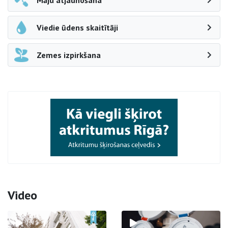
Māju atjaunošana
Viedie ūdens skaitītāji
Zemes izpirkšana
Video