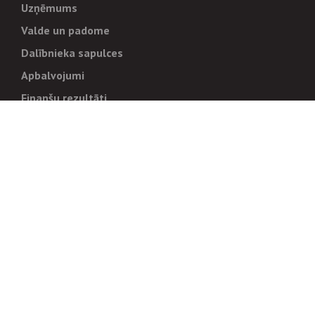
Uzņēmums
Valde un padome
Dalībnieka sapulces
Apbalvojumi
Finanšu rezultāti
Pārvaldība
Stratēģija un mērķi
Politikas un kārtības
Trauksmes cēlējiem
Korupcijas novēršana
Tiesiskais regulējums
Sadarbības partneriem
Iepirkumi