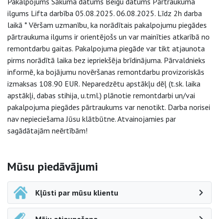
Pakalpojums Sākuma datums Beigu datums Pārtraukuma
ilgums Lifta darbība 05.08.2025. 06.08.2025. Līdz 2h darba
laikā * Vēršam uzmanību, ka norādītais pakalpojumu piegādes
pārtraukuma ilgums ir orientējošs un var mainīties atkarībā no
remontdarbu gaitas. Pakalpojuma piegāde var tikt atjaunota
pirms norādītā laika bez iepriekšēja brīdinājuma. Pārvaldnieks
informē, ka bojājumu novēršanas remontdarbu provizoriskās
izmaksas 108.90 EUR. Neparedzētu apstākļu dēļ (t.sk. laika
apstākļi, dabas stihija, u.tml.) plānotie remontdarbi un/vai
pakalpojuma piegādes pārtraukums var nenotikt. Darba norisei
nav nepieciešama Jūsu klātbūtne. Atvainojamies par
sagādātajām neērtībām!
Sāna navigācija
Mūsu piedāvājumi
Kļūsti par mūsu klientu