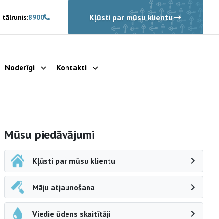
Kļūsti par mūsu klientu
 tālrunis:
8900
Noderīgi
Kontakti
rādīt apakšizvēlni
Parādīt apakšizvēlni
Parādīt apakšizvēlni
Sāna navigācija
Mūsu piedāvājumi
Kļūsti par mūsu klientu
Māju atjaunošana
Viedie ūdens skaitītāji