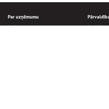
Par uzņēmumu
Pārvaldīb
Uzņēmums
Stratēģija u
Valde un padome
Politikas un
Dalībnieka sapulces
Trauksmes c
Apbalvojumi
Korupcijas 
Finanšu rezultāti
Tiesiskais 
8900
Informācijas
tālrunis:
Avārijas dienesta diennakts