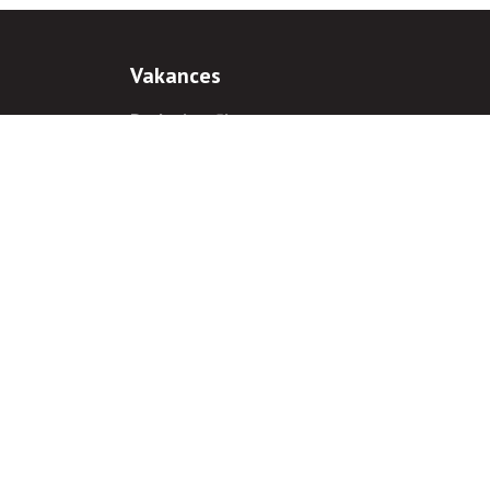
Vakances
Darba iespējas
Prakses iespējas
antiem
 gadījumā hipersaite uz
www.rnparvaldnieks.lv
ir obligāta.