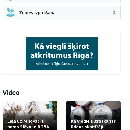
Zemes izpirkšana
Video
Ceļā uz renovāciju:
Kā viedie ultraskaņas
nams Slāvu ielā 25A
ūdens skaitītāji