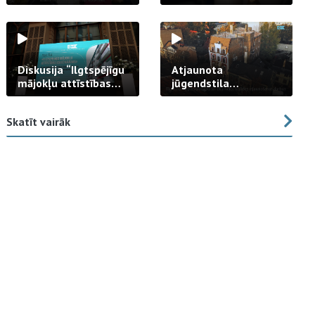
strādā praksē
Diskusija “Ilgtspējīgu
Atjaunota
mājokļu attīstības
jūgendstila
izaicinājums”
arhitektūras pērles
fasāde Tallinas ielā
Skatīt vairāk
23