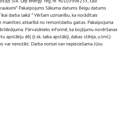
ītājs SIA "Lep energy" reģ. nr. 40103998235, tālr.
traukumi* Pakalpojums Sākuma datums Beigu datums
kai darba laikā * Vēršam uzmanību, ka norādītais
r mainīties atkarībā no remontdarbu gaitas. Pakalpojuma
a brīdinājuma. Pārvaldnieks informē, ka bojājumu novēršanas
pstākļu dēļ (t.sk. laika apstākļi, dabas stihija, u.tml.)
 var nenotikt. Darba norisei nav nepieciešama Jūsu