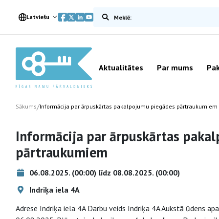
Meklēt vietnē
Latviešu
Aktualitātes
Par mums
Pak
/
Sākums
Informācija par ārpuskārtas pakalpojumu piegādes pārtraukumiem
Informācija par ārpuskārtas paka
pārtraukumiem
06.08.2025. (00:00) līdz 08.08.2025. (00:00)
Indriķa iela 4A
Adrese Indriķa iela 4A Darbu veids Indriķa 4A Aukstā ūdens a