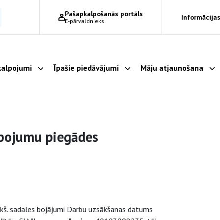
Pašapkalpošanās portāls
Informācijas
E-pārvaldnieks
alpojumi
Īpašie piedāvājumi
Māju atjaunošana
Parādīt apakšizvēlni
Parādīt apakšizvēlni
Pa
lpojumu piegādes
pakš. sadales bojājumi Darbu uzsākšanas datums