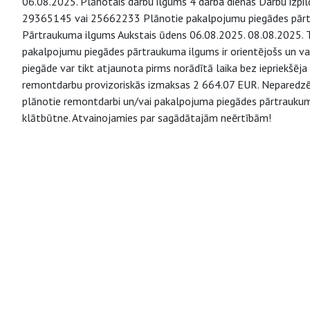
06.08.2025. Plānotais darbu ilgums 4 darba dienas Darbu izpild
29365145 vai 25662233 Plānotie pakalpojumu piegādes pār
Pārtraukuma ilgums Aukstais ūdens 06.08.2025. 08.08.2025. Ti
pakalpojumu piegādes pārtraukuma ilgums ir orientējošs un va
piegāde var tikt atjaunota pirms norādītā laika bez iepriekšēj
remontdarbu provizoriskās izmaksas 2 664.07 EUR. Neparedzētu a
plānotie remontdarbi un/vai pakalpojuma piegādes pārtraukums
klātbūtne. Atvainojamies par sagādātajām neērtībām!