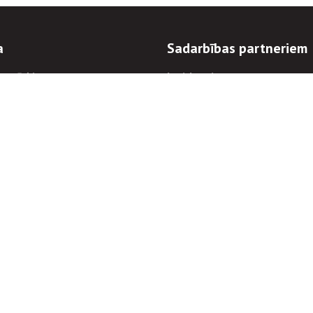
a
Sadarbības partneriem
n mērķi
Iepirkumi
 kārtības
Izsoles
ēlējiem
Zemes īpašniekiem
novēršana
Elektronisko sakaru komers
regulējums
Norēķinu informācija
Informācijas un/vai rakstu pārpublicēšanas
Piekļūstamība