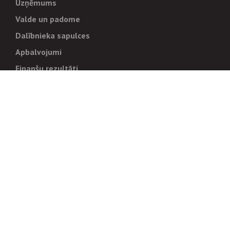
Uzņēmums
Valde un padome
Dalībnieka sapulces
Apbalvojumi
Finanšu rezultāti
Pārvaldība
Stratēģija un mērķi
Politikas un kārtības
Trauksmes cēlējiem
Korupcijas novēršana
Tiesiskais regulējums
Sadarbības partneriem
Iepirkumi