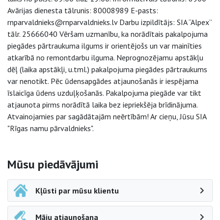
Avārijas dienesta tālrunis: 80008989 E-pasts:
rnparvaldnieks@rnparvaldnieks.lv Darbu izpildītājs: SIA “Alpex”
tālr. 25666040 Vēršam uzmanību, ka norādītais pakalpojuma
piegādes pārtraukuma ilgums ir orientējošs un var mainīties
atkarībā no remontdarbu ilguma. Neprognozējamu apstākļu
dēļ (laika apstākļi, u.tml.) pakalpojuma piegādes pārtraukums
var nenotikt. Pēc ūdensapgādes atjaunošanās ir iespējama
īslaicīga ūdens uzduļķošanās. Pakalpojuma piegāde var tikt
atjaunota pirms norādītā laika bez iepriekšēja brīdinājuma.
Atvainojamies par sagādātajām neērtībām! Ar cieņu, Jūsu SIA
"Rīgas namu pārvaldnieks".
Sāna navigācija
Mūsu piedāvājumi
Kļūsti par mūsu klientu
Māju atjaunošana