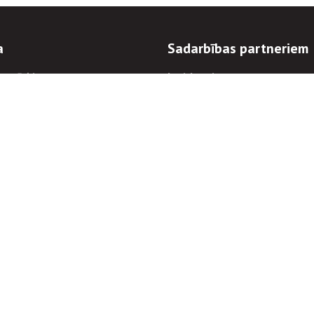
a
Sadarbības partneriem
n mērķi
Iepirkumi
 kārtības
Izsoles
ēlējiem
Zemes īpašniekiem
novēršana
Elektronisko sakaru komers
regulējums
Norēķinu informācija
Informācijas un/vai rakstu pārpublicēšanas
Piekļūstamība