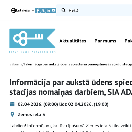
Meklēt vietnē
Latviešu
Aktualitātes
Par mums
Pak
/
Sākums
Informācija par aukstā ūdens spiediena paaugstinošās sūkņu staci
Informācija par aukstā ūdens spie
stacijas nomaiņas darbiem, SIA A
02.04.2026. (09:00) līdz 02.04.2026. (19:00)
Zemes iela 3
Labdien! Informējam, ka Jūsu īpašumā Zemes iela 3 tiks veikti 