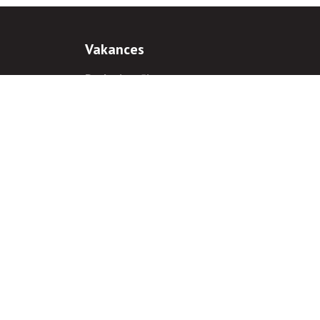
Vakances
Darba iespējas
Prakses iespējas
antiem
 gadījumā hipersaite uz
www.rnparvaldnieks.lv
ir obligāta.