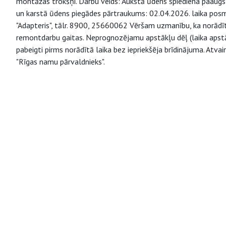
montāžas trokšņi. Darbu veids: Aukstā ūdens spiediena paaugs
un karstā ūdens piegādes pārtraukums: 02.04.2026. laika posmā 
"Adapteris", tālr. 8900, 25660062 Vēršam uzmanību, ka norādīta
remontdarbu gaitas. Neprognozējamu apstākļu dēļ (laika apstākļ
pabeigti pirms norādītā laika bez iepriekšēja brīdinājuma. Atv
"Rīgas namu pārvaldnieks".