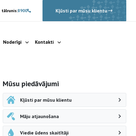
Kļūsti par mūsu klientu
 tālrunis:
8900
Noderīgi
Kontakti
rādīt apakšizvēlni
Parādīt apakšizvēlni
Parādīt apakšizvēlni
Sāna navigācija
Mūsu piedāvājumi
Kļūsti par mūsu klientu
Māju atjaunošana
Viedie ūdens skaitītāji