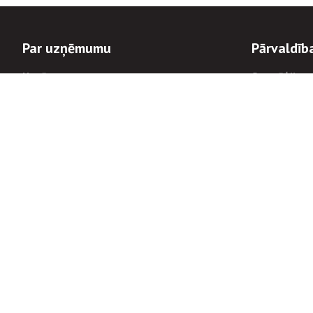
Par uzņēmumu
Pārvaldīb
Uzņēmums
Stratēģija u
Valde un padome
Politikas un
Dalībnieka sapulces
Trauksmes c
Apbalvojumi
Korupcijas 
Finanšu rezultāti
Tiesiskais 
8900
Informācijas
tālrunis:
Avārijas dienesta diennakts