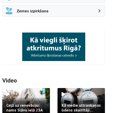
Zemes izpirkšana
Video
Ceļā uz renovāciju:
Kā viedie ultraskaņas
nams Slāvu ielā 25A
ūdens skaitītāji