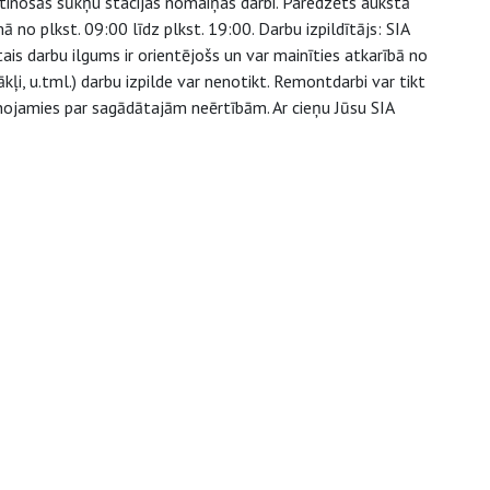
tinošās sūkņu stacijas nomaiņas darbi. Paredzēts aukstā
no plkst. 09:00 līdz plkst. 19:00. Darbu izpildītājs: SIA
is darbu ilgums ir orientējošs un var mainīties atkarībā no
i, u.tml.) darbu izpilde var nenotikt. Remontdarbi var tikt
ainojamies par sagādātajām neērtībām. Ar cieņu Jūsu SIA