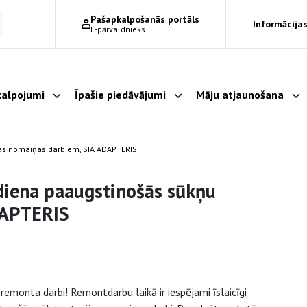
Pašapkalpošanās portāls
Informācijas
E-pārvaldnieks
alpojumi
Īpašie piedāvājumi
Māju atjaunošana
Parādīt apakšizvēlni
Parādīt apakšizvēlni
Pa
jas nomaiņas darbiem, SIA ADAPTERIS
diena paaugstinošās sūkņu
DAPTERIS
remonta darbi! Remontdarbu laikā ir iespējami īslaicīgi