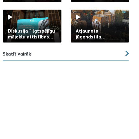
strādā praksē
Diskusija “Ilgtspējīgu
Atjaunota
mājokļu attīstības
jūgendstila
izaicinājums”
arhitektūras pērles
fasāde Tallinas ielā
Skatīt vairāk
23