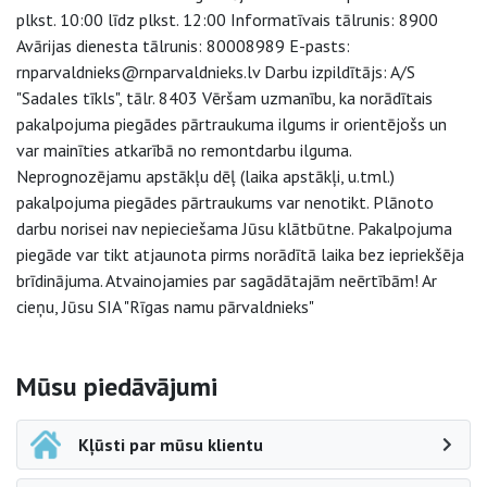
plkst. 10:00 līdz plkst. 12:00 Informatīvais tālrunis: 8900
Avārijas dienesta tālrunis: 80008989 E-pasts:
rnparvaldnieks@rnparvaldnieks.lv Darbu izpildītājs: A/S
"Sadales tīkls", tālr. 8403 Vēršam uzmanību, ka norādītais
pakalpojuma piegādes pārtraukuma ilgums ir orientējošs un
var mainīties atkarībā no remontdarbu ilguma.
Neprognozējamu apstākļu dēļ (laika apstākļi, u.tml.)
pakalpojuma piegādes pārtraukums var nenotikt. Plānoto
darbu norisei nav nepieciešama Jūsu klātbūtne. Pakalpojuma
piegāde var tikt atjaunota pirms norādītā laika bez iepriekšēja
brīdinājuma. Atvainojamies par sagādātajām neērtībām! Ar
cieņu, Jūsu SIA "Rīgas namu pārvaldnieks"
Sāna navigācija
Mūsu piedāvājumi
Kļūsti par mūsu klientu