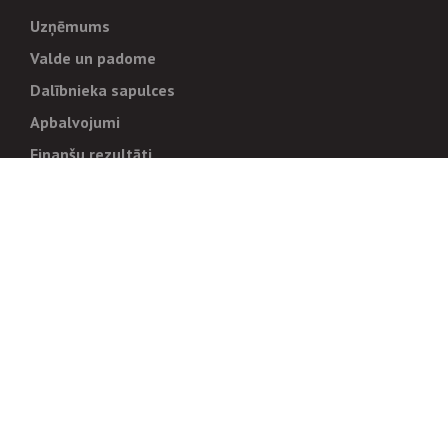
Uzņēmums
Valde un padome
Dalībnieka sapulces
Apbalvojumi
Finanšu rezultāti
Pārvaldība
Stratēģija un mērķi
Politikas un kārtības
Trauksmes cēlējiem
Korupcijas novēršana
Tiesiskais regulējums
Sadarbības partneriem