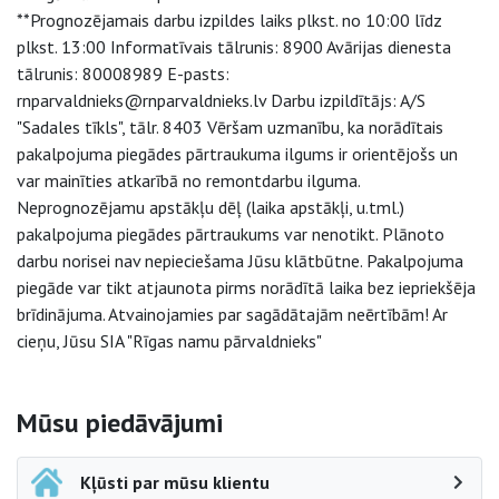
**Prognozējamais darbu izpildes laiks plkst. no 10:00 līdz
plkst. 13:00 Informatīvais tālrunis: 8900 Avārijas dienesta
tālrunis: 80008989 E-pasts:
rnparvaldnieks@rnparvaldnieks.lv Darbu izpildītājs: A/S
"Sadales tīkls", tālr. 8403 Vēršam uzmanību, ka norādītais
pakalpojuma piegādes pārtraukuma ilgums ir orientējošs un
var mainīties atkarībā no remontdarbu ilguma.
Neprognozējamu apstākļu dēļ (laika apstākļi, u.tml.)
pakalpojuma piegādes pārtraukums var nenotikt. Plānoto
darbu norisei nav nepieciešama Jūsu klātbūtne. Pakalpojuma
piegāde var tikt atjaunota pirms norādītā laika bez iepriekšēja
brīdinājuma. Atvainojamies par sagādātajām neērtībām! Ar
cieņu, Jūsu SIA "Rīgas namu pārvaldnieks"
Sāna navigācija
Mūsu piedāvājumi
Kļūsti par mūsu klientu