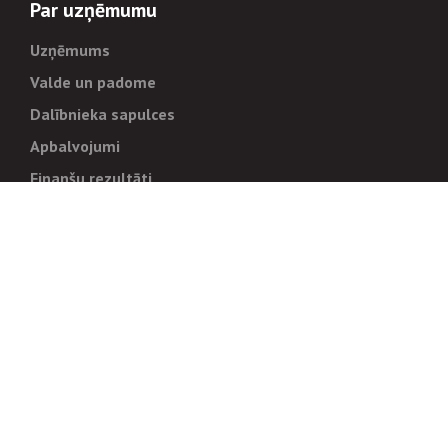
Par uzņēmumu
Uzņēmums
Valde un padome
Dalībnieka sapulces
Apbalvojumi
Finanšu rezultāti
Pārvaldība
Stratēģija un mērķi
Politikas un kārtības
Trauksmes cēlējiem
Korupcijas novēršana
Tiesiskais regulējums
Sadarbības partneriem