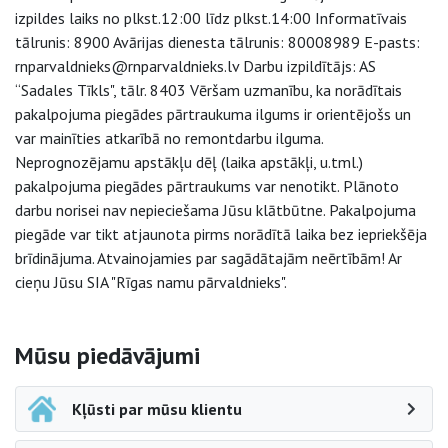
izpildes laiks no plkst.12:00 līdz plkst.14:00 Informatīvais
tālrunis: 8900 Avārijas dienesta tālrunis: 80008989 E-pasts:
rnparvaldnieks@rnparvaldnieks.lv Darbu izpildītājs: AS
“Sadales Tīkls", tālr. 8403 Vēršam uzmanību, ka norādītais
pakalpojuma piegādes pārtraukuma ilgums ir orientējošs un
var mainīties atkarībā no remontdarbu ilguma.
Neprognozējamu apstākļu dēļ (laika apstākļi, u.tml.)
pakalpojuma piegādes pārtraukums var nenotikt. Plānoto
darbu norisei nav nepieciešama Jūsu klātbūtne. Pakalpojuma
piegāde var tikt atjaunota pirms norādītā laika bez iepriekšēja
brīdinājuma. Atvainojamies par sagādātajām neērtībām! Ar
cieņu Jūsu SIA "Rīgas namu pārvaldnieks".
Sāna navigācija
Mūsu piedāvājumi
Kļūsti par mūsu klientu