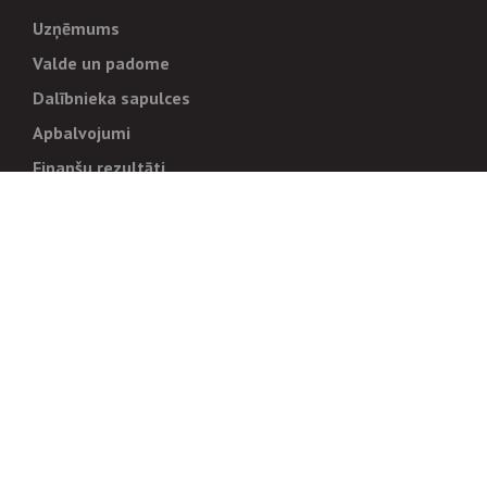
Uzņēmums
Valde un padome
Dalībnieka sapulces
Apbalvojumi
Finanšu rezultāti
Pārvaldība
Stratēģija un mērķi
Politikas un kārtības
Trauksmes cēlējiem
Korupcijas novēršana
Tiesiskais regulējums
Sadarbības partneriem