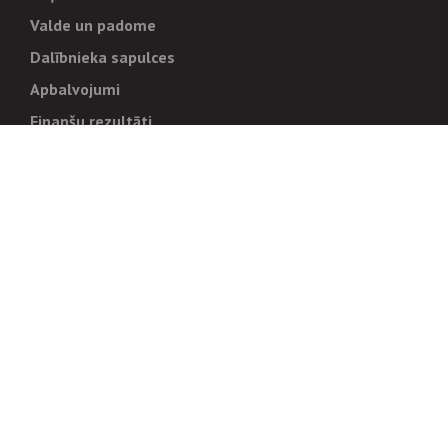
Valde un padome
Dalībnieka sapulces
Apbalvojumi
Finanšu rezultāti
Pārvaldība
Stratēģija un mērķi
Politikas un kārtības
Trauksmes cēlējiem
Korupcijas novēršana
Tiesiskais regulējums
Sadarbības partneriem
Iepirkumi