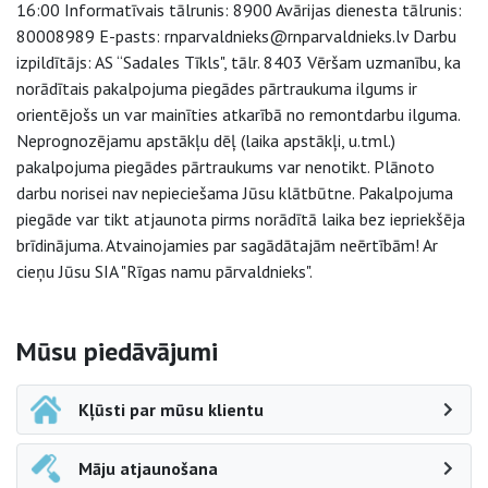
16:00 Informatīvais tālrunis: 8900 Avārijas dienesta tālrunis:
80008989 E-pasts: rnparvaldnieks@rnparvaldnieks.lv Darbu
izpildītājs: AS “Sadales Tīkls", tālr. 8403 Vēršam uzmanību, ka
norādītais pakalpojuma piegādes pārtraukuma ilgums ir
orientējošs un var mainīties atkarībā no remontdarbu ilguma.
Neprognozējamu apstākļu dēļ (laika apstākļi, u.tml.)
pakalpojuma piegādes pārtraukums var nenotikt. Plānoto
darbu norisei nav nepieciešama Jūsu klātbūtne. Pakalpojuma
piegāde var tikt atjaunota pirms norādītā laika bez iepriekšēja
brīdinājuma. Atvainojamies par sagādātajām neērtībām! Ar
cieņu Jūsu SIA "Rīgas namu pārvaldnieks".
Sāna navigācija
Mūsu piedāvājumi
Kļūsti par mūsu klientu
Māju atjaunošana