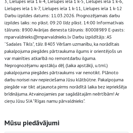
3, Lielupes iela 1 k-4, Lielupes iela 1 k-5, Lielupes iela 1 k-6,
Lielupes iela 1 k-7, Lielupes iela 1 k-11, Lielupes iela 1 k-12
Darbu izpildes datums: 11.03.2026. Prognozējamais darbu
izpildes laiks: no plkst. 09:20 līdz plkst. 14:00 Informatīvais
tālrunis: 8900 Avārijas dienesta tālrunis: 80008989 E-pasts:
rnparvaldnieks@rnparvaldnieks.lv Darbu izpildītājs: AS
“Sadales Tīkls", tālr. 8403 Vēršam uzmanību, ka norādītais
pakalpojuma piegādes pārtraukuma ilgums ir orientējošs un
var mainīties atkarībā no remontdarbu ilguma.
Neprognozējamu apstākļu dēļ (laika apstākļi, u.tml.)
pakalpojuma piegādes pārtraukums var nenotikt. Plānoto
darbu norisei nav nepieciešama Jūsu klātbūtne. Pakalpojuma
piegāde var tikt atjaunota pirms norādītā laika bez iepriekšēja
brīdinājuma. Atvainojamies par sagādātajām neērtībām! Ar
cieņu Jūsu SIA "Rīgas namu pārvaldnieks".
Sāna navigācija
Mūsu piedāvājumi