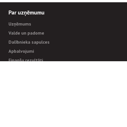
Par uzņēmumu
Uzņēmums
Valde un padome
Dalībnieka sapulces
Apbalvojumi
Finanšu rezultāti
Pārvaldība
Stratēģija un mērķi
Politikas un kārtības
Trauksmes cēlējiem
Korupcijas novēršana
Tiesiskais regulējums