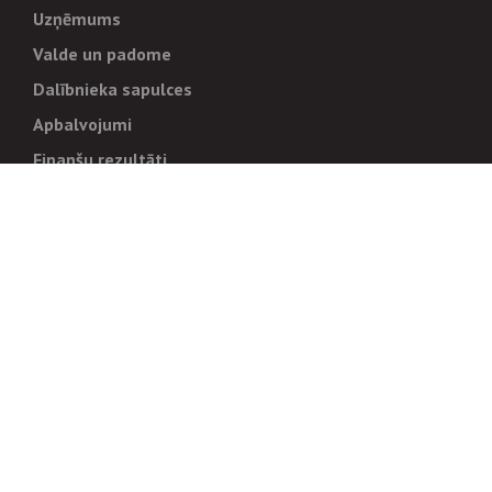
Uzņēmums
Valde un padome
Dalībnieka sapulces
Apbalvojumi
Finanšu rezultāti
Pārvaldība
Stratēģija un mērķi
Politikas un kārtības
Trauksmes cēlējiem
Korupcijas novēršana
Tiesiskais regulējums
Sadarbības partneriem