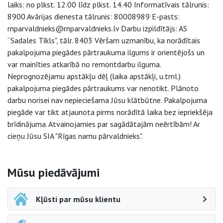
laiks: no plkst. 12.00 līdz plkst. 14.40 Informatīvais tālrunis:
8900 Avārijas dienesta tālrunis: 80008989 E-pasts:
rnparvaldnieks@rnparvaldnieks.lv Darbu izpildītājs: AS
“Sadales Tīkls", tālr. 8403 Vēršam uzmanību, ka norādītais
pakalpojuma piegādes pārtraukuma ilgums ir orientējošs un
var mainīties atkarībā no remontdarbu ilguma.
Neprognozējamu apstākļu dēļ (laika apstākļi, u.tml.)
pakalpojuma piegādes pārtraukums var nenotikt. Plānoto
darbu norisei nav nepieciešama Jūsu klātbūtne. Pakalpojuma
piegāde var tikt atjaunota pirms norādītā laika bez iepriekšēja
brīdinājuma. Atvainojamies par sagādātajām neērtībām! Ar
cieņu Jūsu SIA "Rīgas namu pārvaldnieks".
Sāna navigācija
Mūsu piedāvājumi
Kļūsti par mūsu klientu